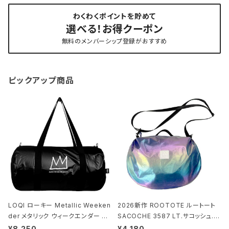
わくわくポイントを貯めて
選べる！お得クーポン
無料のメンバーシップ登録がおすすめ
ピックアップ商品
LOQI ローキー Metallic Weeken
2026新作 ROOTOTE ルートート
der メタリック ウィークエンダー ボ
SACOCHE 3587 LT.サコッシュ.ル
ストンバッグ ショルダーバッグ JEAN
ミエ-B ショルダーバッグ グロスネイ
¥8,250
¥4,180