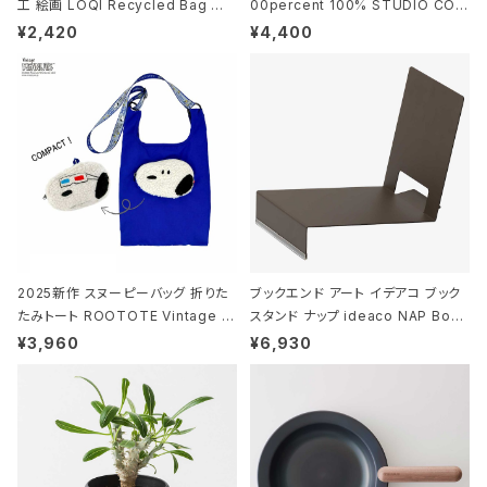
工 絵画 LOQI Recycled Bag ロ
00percent 100% STUDIO COH
ーキー 大きめ トートバッグ MOOMI
AKU Timeless 100パーセント ス
¥2,420
¥4,400
N/FOREST ムーミン/フォレスト
タジオコハク タイムレス Gray グレ
ー
2025新作 スヌーピーバッグ 折りた
ブックエンド アート イデアコ ブック
たみトート ROOTOTE Vintage P
スタンド ナップ ideaco NAP Book
EANUTS ROO-shopper mid 84
stand ブラウン
¥3,960
¥6,930
59 ルートート IP.ルーショッパーミッ
ド.ピーナッツ-0P 3Dグラス