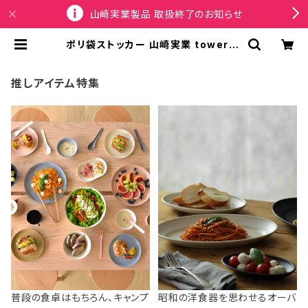
山崎実業製品 取扱終了のお知らせ
ポリ袋ストッカー 山崎実業 tower タ
ワー 戸棚下ポリ袋収納ホルダー スリ
ム M 10251 ブラック | SPORTUS
推しアイテム特集
普段の食卓はもちろん、キャンプ
昭和の洋食器を思わせるオーバ