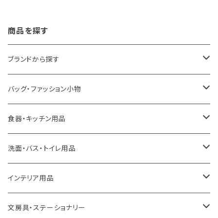
商品を探す
ブランドから探す
LOQI
バッグ・ファッション小物
ideaco
エコバッグ
食器・キッチン用品
a.depeche
アクセサリー
キッチンラック
洗面・バス・トイレ用品
ROOTOTE
トートバッグ
キッチンペーパーホルダー
洗面用品
インテリア用品
100percent
保冷バッグ
食器・テーブルウェア
掃除・洗濯用品
アイロン台
文房具・ステーショナリー