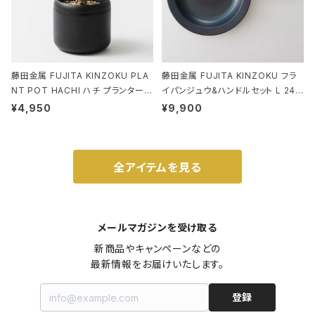
藤田金属 FUJITA KINZOKU PLA
藤田金属 FUJITA KINZOKU フラ
NT POT HACHI ハチ プランターポ
イパンジュウ&ハンドルセット L 24c
ット 3号 ブラック
m ガス火・IH対応 鉄フライパン ウォ
¥4,950
¥9,900
ルナット
全アイテムを見る
メールマガジンを受け取る
新商品やキャンペーンなどの

最新情報をお届けいたします。
登録