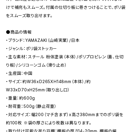
けで補充もスムーズ。付属の仕切り板に巻きつけることで、ポリ袋
をスムーズ取り出せます。
●商品の情報
・ブランド：YAMAZAKI（山崎実業）/日本
・ジャンル：ポリ袋ストッカー
・主な素材：スチール 粉体塗装（本体）/ポリプロピレン（蓋、仕切
り板）/シリコーンゴム（滑り止め）
・生産国：中国
・サイズ：約W36xD265XH148mm（本体）/約
W33xD70xH25mm（取り出し口）
・重量：約600g
・耐荷重：500g（静止荷重）
・対応サイズ：幅200（マチ含まず）x高さ380mmまでのポリ袋を
約100枚 ※袋の厚さにより枚数は異なります。
・取り付け可能な吊り戸棚：棚板の厚さ14-20mm、棚板の幅