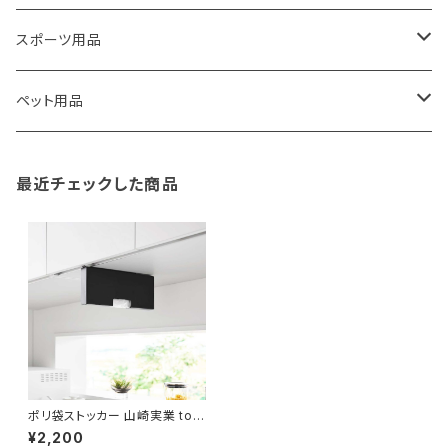
藤田金属
リュックサック
ゴミ箱
トイレ用品
アクセサリー収納
筆記具・ペン
スポーツ用品
TG
ショルダーバッグ
収納用品
バス用品
ウェットティッシュケース
ノート
卓球用品
ペット用品
gym master
ボストンバッグ
スポンジラック
傘立て
その他
犬用グッズ
最近チェックした商品
paperblanks
スポーツバッグ
ソープディスペンサー
ガーデニング用品
猫用グッズ
Like-it
マザーズバッグ
タオルハンガー
蚊やり
その他
KIND BAG LONDON
パソコンケース
調理器具・調理小物
クッション・クッションカバー
tower
バッグアクセサリー
ディッシュラック
玄関収納
ポリ袋ストッカー 山崎実業 tow
er タワー 戸棚下ポリ袋収納ホ
¥2,200
ルダー スリム M 10251 ブラック