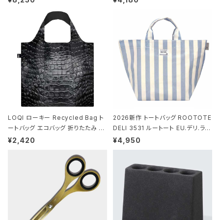
-MICHEL BASQUIAT/Crown Bla
ビー
ck ジャン=ミッシェル・バスキア/クラ
ウン ブラック
LOQI ローキー Recycled Bag ト
2026新作 トートバッグ ROOTOTE
ートバッグ エコバッグ 折りたたみ 大
DELI 3531 ルートート EU.デリ.ラミ
きめ 撥水加工 収納ポーチ CROCO
ネート-W サックス・ホワイト
¥2,420
¥4,950
DILE/Black クロコダイル/ブラック