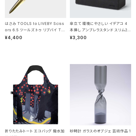
はさみ TOOLS to LIVEBY Sciss
傘立て 環境にやさしい イデアコ 4
ors 6.5 ツールズ トゥ リブバイ TL
本挿し アンブレラスタンド スリム2 i
010 シザーズ 6.5 ゴールド
deaco Umbrella Stand slim2 s
¥4,400
¥3,300
tone ストーンサンドブラック
折りたたみトート エコバッグ 撥水加
砂時計 ガラスのオブジェ 芸術作品 1