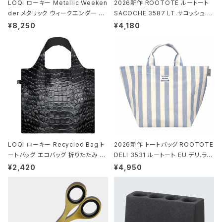
LOQI ローキー Metallic Weeken
2026新作 ROOTOTE ルートート
der メタリック ウィークエンダー ボ
SACOCHE 3587 LT.サコッシュ.ル
ストンバッグ ショルダーバッグ JEAN
ミエ-B ショルダーバッグ グロスネイ
¥8,250
¥4,180
-MICHEL BASQUIAT/Crown Bla
ビー
ck ジャン=ミッシェル・バスキア/クラ
ウン ブラック
LOQI ローキー Recycled Bag ト
2026新作 トートバッグ ROOTOTE
ートバッグ エコバッグ 折りたたみ 大
DELI 3531 ルートート EU.デリ.ラミ
きめ 撥水加工 収納ポーチ CROCO
ネート-W サックス・ホワイト
¥2,420
¥4,950
DILE/Black クロコダイル/ブラック