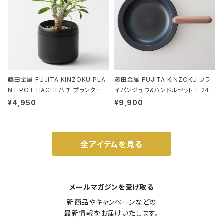
藤田金属 FUJITA KINZOKU PLA
藤田金属 FUJITA KINZOKU フラ
NT POT HACHI ハチ プランターポ
イパンジュウ&ハンドルセット L 24c
ット 3号 ブラック
m ガス火・IH対応 鉄フライパン ウォ
¥4,950
¥9,900
ルナット
全アイテムを見る
メールマガジンを受け取る
新商品やキャンペーンなどの

最新情報をお届けいたします。