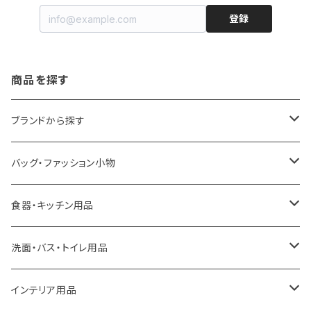
登録
商品を探す
ブランドから探す
LOQI
バッグ・ファッション小物
ideaco
エコバッグ
食器・キッチン用品
a.depeche
アクセサリー
キッチンラック
洗面・バス・トイレ用品
ROOTOTE
トートバッグ
キッチンペーパーホルダー
洗面用品
インテリア用品