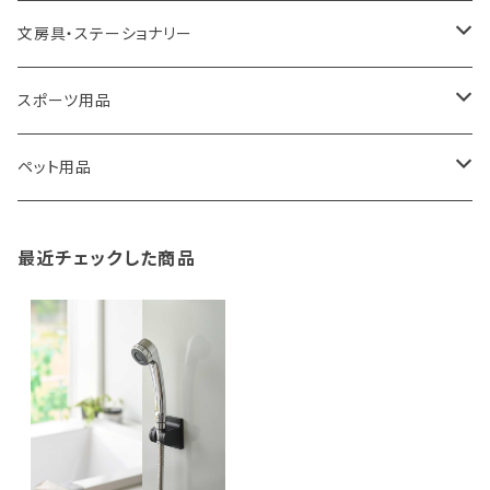
100percent
保冷バッグ
食器・テーブルウェア
掃除・洗濯用品
アイロン台
文房具・ステーショナリー
藤田金属
リュックサック
ゴミ箱
トイレ用品
アクセサリー収納
筆記具・ペン
スポーツ用品
TG
ショルダーバッグ
収納用品
バス用品
ウェットティッシュケース
ノート
卓球用品
ペット用品
gym master
ボストンバッグ
スポンジラック
傘立て
その他
犬用グッズ
最近チェックした商品
paperblanks
スポーツバッグ
ソープディスペンサー
ガーデニング用品
猫用グッズ
Like-it
マザーズバッグ
タオルハンガー
蚊やり
その他
KIND BAG LONDON
パソコンケース
調理器具・調理小物
クッション・クッションカバー