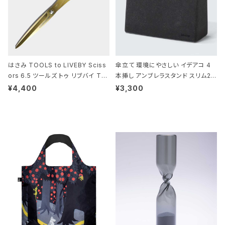
はさみ TOOLS to LIVEBY Sciss
傘立て 環境にやさしい イデアコ 4
ors 6.5 ツールズ トゥ リブバイ TL
本挿し アンブレラスタンド スリム2 i
010 シザーズ 6.5 ゴールド
deaco Umbrella Stand slim2 s
¥4,400
¥3,300
tone ストーンサンドブラック