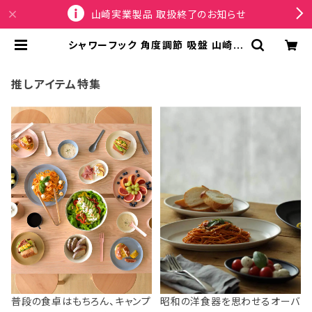
山崎実業製品 取扱終了のお知らせ
シャワーフック 角度調節 吸盤 山崎実
業 tower タワー 角度が調節できる
フィルムフックシャワーホルダー 102
89 ブラック | SPORTUS
推しアイテム特集
普段の食卓はもちろん、キャンプ
昭和の洋食器を思わせるオーバ