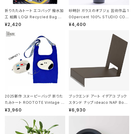
折りたたみトート エコバッグ 撥水加
砂時計 ガラスのオブジェ 芸術作品 1
工 絵画 LOQI Recycled Bag ロ
00percent 100% STUDIO COH
ーキー 大きめ トートバッグ MOOMI
AKU Timeless 100パーセント ス
¥2,420
¥4,400
N/FOREST ムーミン/フォレスト
タジオコハク タイムレス Gray グレ
ー
2025新作 スヌーピーバッグ 折りた
ブックエンド アート イデアコ ブック
たみトート ROOTOTE Vintage P
スタンド ナップ ideaco NAP Book
EANUTS ROO-shopper mid 84
stand ブラウン
¥3,960
¥6,930
59 ルートート IP.ルーショッパーミッ
ド.ピーナッツ-0P 3Dグラス