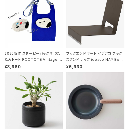
2025新作 スヌーピーバッグ 折りた
ブックエンド アート イデアコ ブック
たみトート ROOTOTE Vintage P
スタンド ナップ ideaco NAP Book
EANUTS ROO-shopper mid 84
stand ブラウン
¥3,960
¥6,930
59 ルートート IP.ルーショッパーミッ
ド.ピーナッツ-0P 3Dグラス