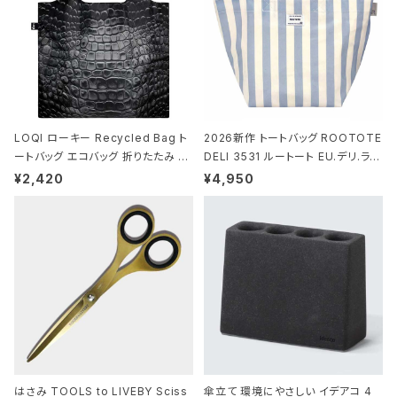
LOQI ローキー Recycled Bag ト
2026新作 トートバッグ ROOTOTE
ートバッグ エコバッグ 折りたたみ 大
DELI 3531 ルートート EU.デリ.ラミ
きめ 撥水加工 収納ポーチ CROCO
ネート-W サックス・ホワイト
¥2,420
¥4,950
DILE/Black クロコダイル/ブラック
はさみ TOOLS to LIVEBY Sciss
傘立て 環境にやさしい イデアコ 4