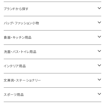
ブランドから探す
LOQI
バッグ・ファッション小物
ideaco
エコバッグ
食器・キッチン用品
a.depeche
アクセサリー
キッチンラック
洗面・バス・トイレ用品
ROOTOTE
トートバッグ
キッチンペーパーホルダー
洗面用品
インテリア用品
100percent
保冷バッグ
食器・テーブルウェア
掃除・洗濯用品
アイロン台
文房具・ステーショナリー
藤田金属
リュックサック
ゴミ箱
トイレ用品
アクセサリー収納
筆記具・ペン
スポーツ用品