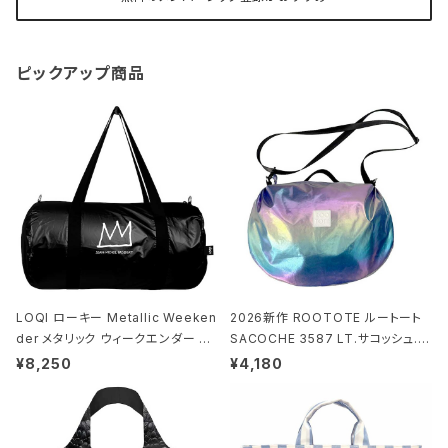
ピックアップ商品
LOQI ローキー Metallic Weeken
2026新作 ROOTOTE ルートート
der メタリック ウィークエンダー ボ
SACOCHE 3587 LT.サコッシュ.ル
ストンバッグ ショルダーバッグ JEAN
ミエ-B ショルダーバッグ グロスネイ
¥8,250
¥4,180
-MICHEL BASQUIAT/Crown Bla
ビー
ck ジャン=ミッシェル・バスキア/クラ
ウン ブラック