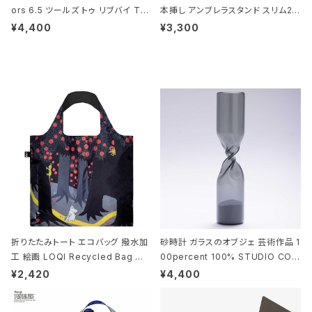
ors 6.5 ツールズ トゥ リブバイ TL
本挿し アンブレラスタンド スリム2 i
010 シザーズ 6.5 ゴールド
deaco Umbrella Stand slim2 s
¥4,400
¥3,300
tone ストーンサンドブラック
折りたたみトート エコバッグ 撥水加
砂時計 ガラスのオブジェ 芸術作品 1
工 絵画 LOQI Recycled Bag ロ
00percent 100% STUDIO COH
ーキー 大きめ トートバッグ MOOMI
AKU Timeless 100パーセント ス
¥2,420
¥4,400
N/FOREST ムーミン/フォレスト
タジオコハク タイムレス Gray グレ
ー