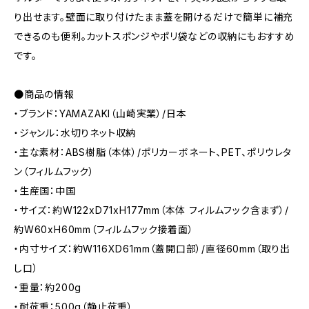
り出せます。壁面に取り付けたまま蓋を開けるだけで簡単に補充
できるのも便利。カットスポンジやポリ袋などの収納にもおすすめ
です。
●商品の情報
・ブランド：YAMAZAKI（山崎実業）/日本
・ジャンル：水切りネット収納
・主な素材：ABS樹脂（本体）/ポリカーボネート、PET、ポリウレタ
ン（フィルムフック）
・生産国：中国
・サイズ：約W122xD71xH177mm（本体 フィルムフック含まず）/
約W60xH60mm（フィルムフック接着面）
・内寸サイズ：約W116XD61mm（蓋開口部）/直径60mm（取り出
し口）
・重量：約200g
・耐荷重：500g（静止荷重）