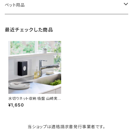
TG
ショルダーバッグ
収納用品
バス用品
ウェットティッシュケース
ノート
卓球用品
ペット用品
gym master
ボストンバッグ
スポンジラック
傘立て
その他
犬用グッズ
最近チェックした商品
paperblanks
スポーツバッグ
ソープディスペンサー
ガーデニング用品
猫用グッズ
Like-it
マザーズバッグ
タオルハンガー
蚊やり
その他
KIND BAG LONDON
パソコンケース
調理器具・調理小物
クッション・クッションカバー
tower
バッグアクセサリー
ディッシュラック
玄関収納
水切りネット収納 吸盤 山崎実
業 tower タワー フィルムフック
¥1,650
水切りネットホルダー 10467
ブラック
Kaweco
マスク・マスクケース
ブレッドケース
コスメ収納
当ショップは適格請求書発行事業者です。
Rivers
傘・レインコート
弁当箱・水筒
ゴミ箱