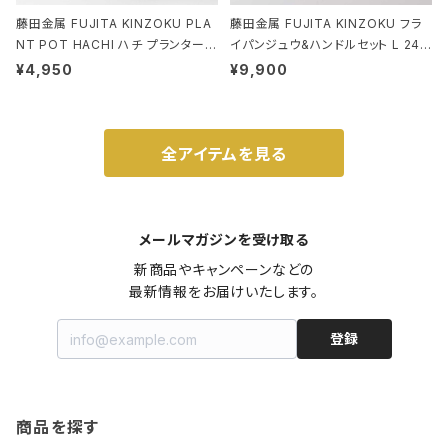
藤田金属 FUJITA KINZOKU PLA
藤田金属 FUJITA KINZOKU フラ
NT POT HACHI ハチ プランターポ
イパンジュウ&ハンドルセット L 24c
ット 3号 ブラック
m ガス火・IH対応 鉄フライパン ウォ
¥4,950
¥9,900
ルナット
全アイテムを見る
メールマガジンを受け取る
新商品やキャンペーンなどの

最新情報をお届けいたします。
登録
商品を探す