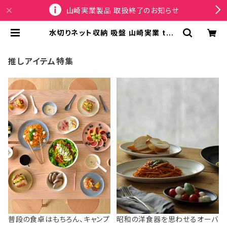
山崎実業製品 取扱終了のお知らせ
水切りネット収納 吸盤 山崎実業 tow
er タワー フィルムフック水切りネット
ホルダー 10467 ブラック | SPORT
US
推しアイテム特集
普段の食卓はもちろん、キャンプ
昭和の洋食器を思わせるオーバ