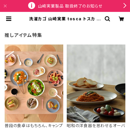
山崎実業製品 取扱終了のお知らせ
洗濯カゴ 山崎実業 tosca トスカ ラ
ンドリーバスケット スリム L 10378
ホワイト | SPORTUS
推しアイテム特集
普段の食卓はもちろん、キャンプ
昭和の洋食器を思わせるオーバ