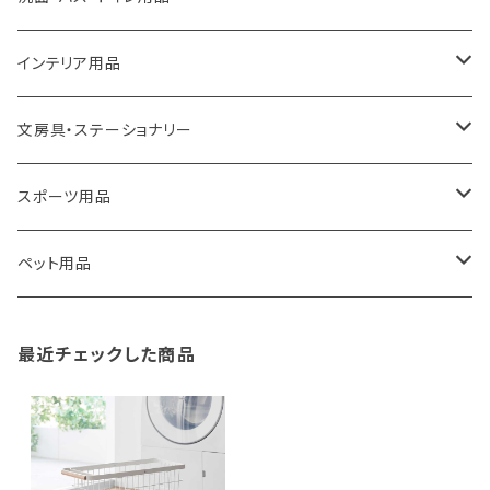
ROOTOTE
トートバッグ
キッチンペーパーホルダー
洗面用品
インテリア用品
100percent
保冷バッグ
食器・テーブルウェア
掃除・洗濯用品
アイロン台
文房具・ステーショナリー
藤田金属
リュックサック
ゴミ箱
トイレ用品
アクセサリー収納
筆記具・ペン
スポーツ用品
TG
ショルダーバッグ
収納用品
バス用品
ウェットティッシュケース
ノート
卓球用品
ペット用品
gym master
ボストンバッグ
スポンジラック
傘立て
その他
犬用グッズ
最近チェックした商品
paperblanks
スポーツバッグ
ソープディスペンサー
ガーデニング用品
猫用グッズ
Like-it
マザーズバッグ
タオルハンガー
蚊やり
その他