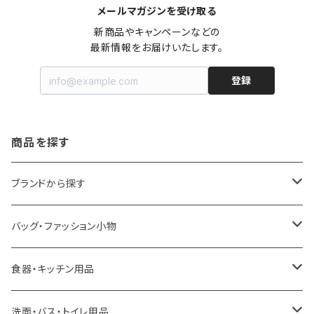
メールマガジンを受け取る
新商品やキャンペーンなどの

最新情報をお届けいたします。
登録
商品を探す
ブランドから探す
LOQI
バッグ・ファッション小物
ideaco
エコバッグ
食器・キッチン用品
a.depeche
アクセサリー
キッチンラック
洗面・バス・トイレ用品