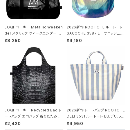
LOQI ローキー Metallic Weeken
2026新作 ROOTOTE ルートート
der メタリック ウィークエンダー ボ
SACOCHE 3587 LT.サコッシュ.ル
ストンバッグ ショルダーバッグ JEAN
ミエ-B ショルダーバッグ グロスネイ
¥8,250
¥4,180
-MICHEL BASQUIAT/Crown Bla
ビー
ck ジャン=ミッシェル・バスキア/クラ
ウン ブラック
LOQI ローキー Recycled Bag ト
2026新作 トートバッグ ROOTOTE
ートバッグ エコバッグ 折りたたみ 大
DELI 3531 ルートート EU.デリ.ラミ
きめ 撥水加工 収納ポーチ CROCO
ネート-W サックス・ホワイト
¥2,420
¥4,950
DILE/Black クロコダイル/ブラック