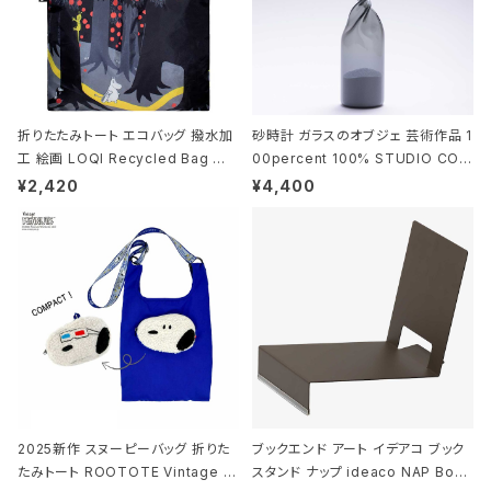
折りたたみトート エコバッグ 撥水加
砂時計 ガラスのオブジェ 芸術作品 1
工 絵画 LOQI Recycled Bag ロ
00percent 100% STUDIO COH
ーキー 大きめ トートバッグ MOOMI
AKU Timeless 100パーセント ス
¥2,420
¥4,400
N/FOREST ムーミン/フォレスト
タジオコハク タイムレス Gray グレ
ー
2025新作 スヌーピーバッグ 折りた
ブックエンド アート イデアコ ブック
たみトート ROOTOTE Vintage P
スタンド ナップ ideaco NAP Book