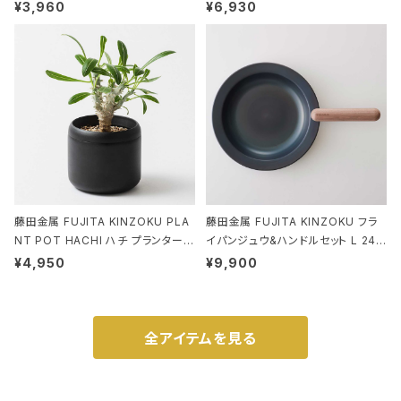
EANUTS ROO-shopper mid 84
stand ブラウン
¥3,960
¥6,930
59 ルートート IP.ルーショッパーミッ
ド.ピーナッツ-0P 3Dグラス
藤田金属 FUJITA KINZOKU PLA
藤田金属 FUJITA KINZOKU フラ
NT POT HACHI ハチ プランターポ
イパンジュウ&ハンドルセット L 24c
ット 3号 ブラック
m ガス火・IH対応 鉄フライパン ウォ
¥4,950
¥9,900
ルナット
全アイテムを見る