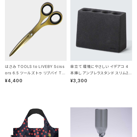
はさみ TOOLS to LIVEBY Sciss
傘立て 環境にやさしい イデアコ 4
ors 6.5 ツールズ トゥ リブバイ TL
本挿し アンブレラスタンド スリム2 i
010 シザーズ 6.5 ゴールド
deaco Umbrella Stand slim2 s
¥4,400
¥3,300
tone ストーンサンドブラック