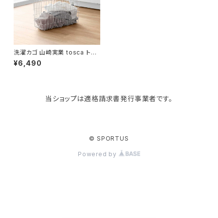
KIND BAG LONDON
パソコンケース
調理器具・調理小物
クッション・クッションカバー
tower
バッグアクセサリー
ディッシュラック
玄関収納
洗濯カゴ 山崎実業 tosca トス
カ ランドリーバスケット スリム L
¥6,490
10378 ホワイト
Kaweco
マスク・マスクケース
ブレッドケース
コスメ収納
当ショップは適格請求書発行事業者です。
Rivers
傘・レインコート
弁当箱・水筒
ゴミ箱
FABER-CASTELL
手袋・イヤーマフ・ソックス
保存容器
収納用品
© SPORTUS
Powered by
BAGGU
財布・名刺・定期入れ
包丁・まな板
スマホアクセサリー
tosca
その他
水切りラック
タオルハンガー