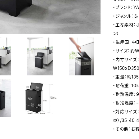
・ブランド：Y
・ジャンル：
・主な素材：
ン）
・生産国：中
・サイズ：約W
・内寸サイズ：
W150xD3
・重量：約135
・耐荷重：10k
・耐熱温度：
・耐冷温度：-
・対応サイズ：4
東）/35 4
・その他：お