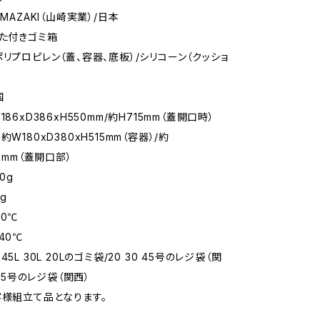
AMAZAKI（山崎実業）/日本
ふた付きゴミ箱
ポリプロピレン（蓋、容器、底板）/シリコーン（クッショ
国
186xD386xH550mm/約H715mm（蓋開口時）
約W180xD380xH515mm（容器）/約
50mm（蓋開口部）
0g
g
90℃
40℃
5L 30L 20Lのゴミ袋/20 30 45号のレジ袋（関
0 45号のレジ袋（関西）
客様組立て品となります。