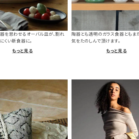
器を思わせるオーバル皿が、割れ
陶器とも透明のガラス食器ともま
けにくい新食器に。
気をたのしんで頂けます。
もっと見る
もっと見る