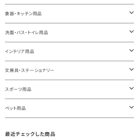
ideaco
エコバッグ
食器・キッチン用品
a.depeche
アクセサリー
キッチンラック
洗面・バス・トイレ用品
ROOTOTE
トートバッグ
キッチンペーパーホルダー
洗面用品
インテリア用品
100percent
保冷バッグ
食器・テーブルウェア
掃除・洗濯用品
アイロン台
文房具・ステーショナリー
藤田金属
リュックサック
ゴミ箱
トイレ用品
アクセサリー収納
筆記具・ペン
スポーツ用品
TG
ショルダーバッグ
収納用品
バス用品
ウェットティッシュケース
ノート
卓球用品
ペット用品
gym master
ボストンバッグ
スポンジラック
傘立て
その他
犬用グッズ
最近チェックした商品