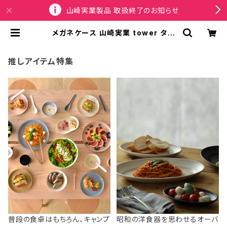
山崎実業製品 取扱終了のお知らせ
メガネケース 山崎実業 tower タワ
ー メガネとコンタクトレンズ用品が収
納できるメガネケース 10439 ブラッ
ク | SPORTUS
推しアイテム特集
普段の食卓はもちろん、キャンプ
昭和の洋食器を思わせるオーバ