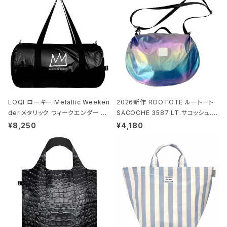
LOQI ローキー Metallic Weeken
2026新作 ROOTOTE ルートート
der メタリック ウィークエンダー ボ
SACOCHE 3587 LT.サコッシュ.ル
ストンバッグ ショルダーバッグ JEAN
ミエ-B ショルダーバッグ グロスネイ
¥8,250
¥4,180
-MICHEL BASQUIAT/Crown Bla
ビー
ck ジャン=ミッシェル・バスキア/クラ
ウン ブラック