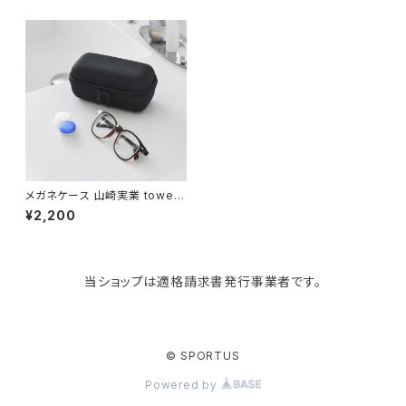
paperblanks
スポーツバッグ
ソープディスペンサー
ガーデニング用品
猫用グッズ
Like-it
マザーズバッグ
タオルハンガー
蚊やり
その他
KIND BAG LONDON
パソコンケース
調理器具・調理小物
クッション・クッションカバー
tower
バッグアクセサリー
ディッシュラック
玄関収納
メガネケース 山崎実業 tower
タワー メガネとコンタクトレンズ
¥2,200
用品が収納できるメガネケース
10439 ブラック
Kaweco
マスク・マスクケース
ブレッドケース
コスメ収納
当ショップは適格請求書発行事業者です。
Rivers
傘・レインコート
弁当箱・水筒
ゴミ箱
FABER-CASTELL
手袋・イヤーマフ・ソックス
保存容器
収納用品
© SPORTUS
Powered by