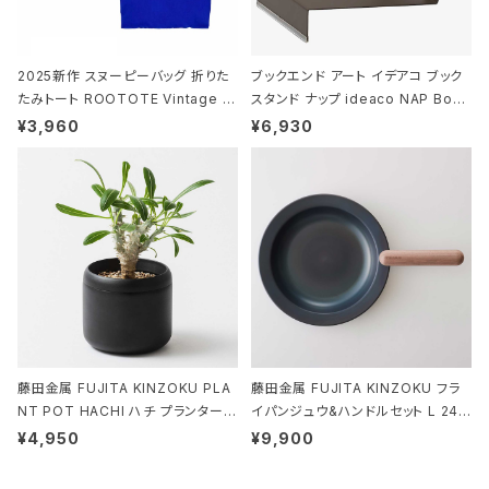
2025新作 スヌーピーバッグ 折りた
ブックエンド アート イデアコ ブック
たみトート ROOTOTE Vintage P
スタンド ナップ ideaco NAP Book
EANUTS ROO-shopper mid 84
stand ブラウン
¥3,960
¥6,930
59 ルートート IP.ルーショッパーミッ
ド.ピーナッツ-0P 3Dグラス
藤田金属 FUJITA KINZOKU PLA
藤田金属 FUJITA KINZOKU フラ
NT POT HACHI ハチ プランターポ
イパンジュウ&ハンドルセット L 24c
ット 3号 ブラック
m ガス火・IH対応 鉄フライパン ウォ
¥4,950
¥9,900
ルナット