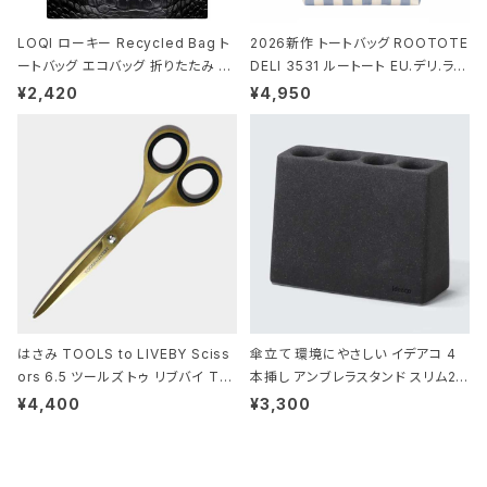
LOQI ローキー Recycled Bag ト
2026新作 トートバッグ ROOTOTE
ートバッグ エコバッグ 折りたたみ 大
DELI 3531 ルートート EU.デリ.ラミ
きめ 撥水加工 収納ポーチ CROCO
ネート-W サックス・ホワイト
¥2,420
¥4,950
DILE/Black クロコダイル/ブラック
はさみ TOOLS to LIVEBY Sciss
傘立て 環境にやさしい イデアコ 4
ors 6.5 ツールズ トゥ リブバイ TL
本挿し アンブレラスタンド スリム2 i
010 シザーズ 6.5 ゴールド
deaco Umbrella Stand slim2 s
¥4,400
¥3,300
tone ストーンサンドブラック