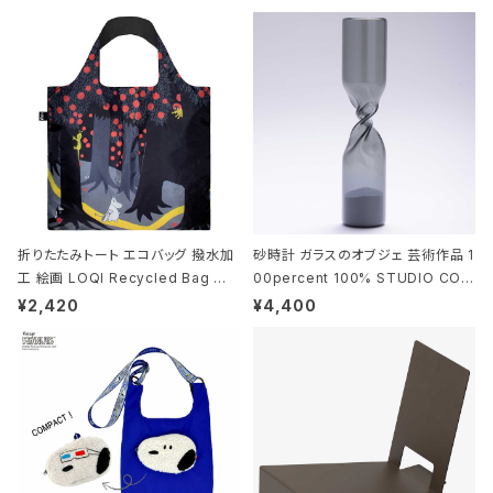
折りたたみトート エコバッグ 撥水加
砂時計 ガラスのオブジェ 芸術作品 1
工 絵画 LOQI Recycled Bag ロ
00percent 100% STUDIO COH
ーキー 大きめ トートバッグ MOOMI
AKU Timeless 100パーセント ス
¥2,420
¥4,400
N/FOREST ムーミン/フォレスト
タジオコハク タイムレス Gray グレ
ー