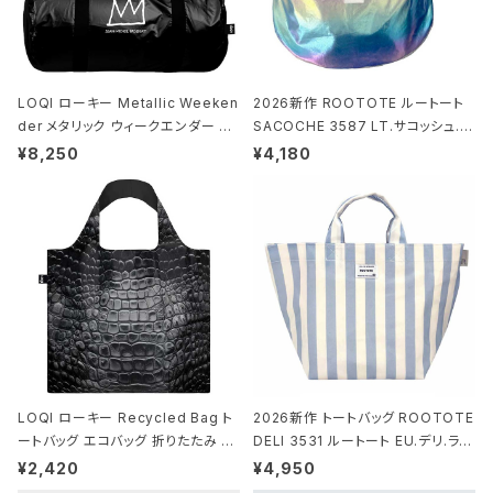
LOQI ローキー Metallic Weeken
2026新作 ROOTOTE ルートート
der メタリック ウィークエンダー ボ
SACOCHE 3587 LT.サコッシュ.ル
ストンバッグ ショルダーバッグ JEAN
ミエ-B ショルダーバッグ グロスネイ
¥8,250
¥4,180
-MICHEL BASQUIAT/Crown Bla
ビー
ck ジャン=ミッシェル・バスキア/クラ
ウン ブラック
LOQI ローキー Recycled Bag ト
2026新作 トートバッグ ROOTOTE
ートバッグ エコバッグ 折りたたみ 大
DELI 3531 ルートート EU.デリ.ラミ
きめ 撥水加工 収納ポーチ CROCO
ネート-W サックス・ホワイト
¥2,420
¥4,950
DILE/Black クロコダイル/ブラック