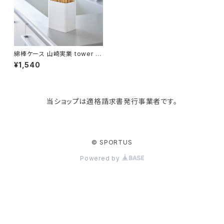
KIND BAG LONDON
パソコンケース
調理器具・調理小物
クッション・クッションカバー
tower
バッグアクセサリー
ディッシュラック
玄関収納
綿棒ケース 山崎実業 tower タ
ワー ポップアップ式綿棒ケース
¥1,540
10284 ホワイト
Kaweco
マスク・マスクケース
ブレッドケース
コスメ収納
当ショップは適格請求書発行事業者です。
Rivers
傘・レインコート
弁当箱・水筒
ゴミ箱
FABER-CASTELL
手袋・イヤーマフ・ソックス
保存容器
収納用品
© SPORTUS
Powered by
BAGGU
財布・名刺・定期入れ
包丁・まな板
スマホアクセサリー
tosca
その他
水切りラック
タオルハンガー