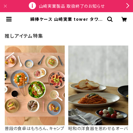
山崎実業製品 取扱終了のお知らせ
綿棒ケース 山崎実業 tower タワー
ポップアップ式綿棒ケース 10284 ホ
ワイト | SPORTUS
推しアイテム特集
普段の食卓はもちろん、キャンプ
昭和の洋食器を思わせるオーバ