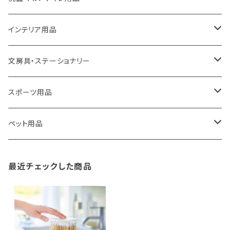
ROOTOTE
トートバッグ
キッチンペーパーホルダー
洗面用品
インテリア用品
100percent
保冷バッグ
食器・テーブルウェア
掃除・洗濯用品
アイロン台
文房具・ステーショナリー
藤田金属
リュックサック
ゴミ箱
トイレ用品
アクセサリー収納
筆記具・ペン
スポーツ用品
TG
ショルダーバッグ
収納用品
バス用品
ウェットティッシュケース
ノート
卓球用品
ペット用品
gym master
ボストンバッグ
スポンジラック
傘立て
その他
犬用グッズ
最近チェックした商品
paperblanks
スポーツバッグ
ソープディスペンサー
ガーデニング用品
猫用グッズ
Like-it
マザーズバッグ
タオルハンガー
蚊やり
その他