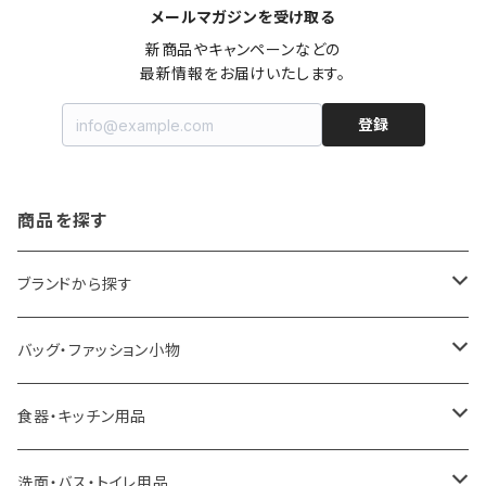
メールマガジンを受け取る
新商品やキャンペーンなどの

最新情報をお届けいたします。
登録
商品を探す
ブランドから探す
LOQI
バッグ・ファッション小物
ideaco
エコバッグ
食器・キッチン用品
a.depeche
アクセサリー
キッチンラック
洗面・バス・トイレ用品