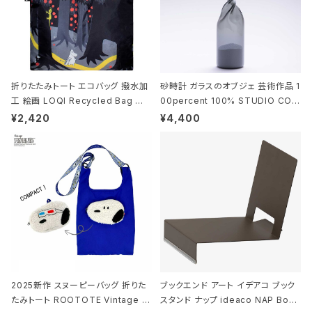
折りたたみトート エコバッグ 撥水加
砂時計 ガラスのオブジェ 芸術作品 1
工 絵画 LOQI Recycled Bag ロ
00percent 100% STUDIO COH
ーキー 大きめ トートバッグ MOOMI
AKU Timeless 100パーセント ス
¥2,420
¥4,400
N/FOREST ムーミン/フォレスト
タジオコハク タイムレス Gray グレ
ー
2025新作 スヌーピーバッグ 折りた
ブックエンド アート イデアコ ブック
たみトート ROOTOTE Vintage P
スタンド ナップ ideaco NAP Book