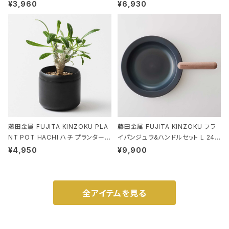
EANUTS ROO-shopper mid 84
stand ブラウン
¥3,960
¥6,930
59 ルートート IP.ルーショッパーミッ
ド.ピーナッツ-0P 3Dグラス
藤田金属 FUJITA KINZOKU PLA
藤田金属 FUJITA KINZOKU フラ
NT POT HACHI ハチ プランターポ
イパンジュウ&ハンドルセット L 24c
ット 3号 ブラック
m ガス火・IH対応 鉄フライパン ウォ
¥4,950
¥9,900
ルナット
全アイテムを見る