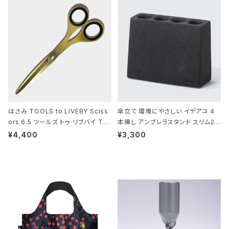
はさみ TOOLS to LIVEBY Sciss
傘立て 環境にやさしい イデアコ 4
ors 6.5 ツールズ トゥ リブバイ TL
本挿し アンブレラスタンド スリム2 i
010 シザーズ 6.5 ゴールド
deaco Umbrella Stand slim2 s
¥4,400
¥3,300
tone ストーンサンドブラック