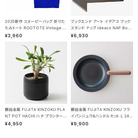
2025新作 スヌーピーバッグ 折りた
ブックエンド アート イデアコ ブック
たみトート ROOTOTE Vintage P
スタンド ナップ ideaco NAP Book
EANUTS ROO-shopper mid 84
stand ブラウン
¥3,960
¥6,930
59 ルートート IP.ルーショッパーミッ
ド.ピーナッツ-0P 3Dグラス
藤田金属 FUJITA KINZOKU PLA
藤田金属 FUJITA KINZOKU フラ
NT POT HACHI ハチ プランターポ
イパンジュウ&ハンドルセット L 24c
ット 3号 ブラック
m ガス火・IH対応 鉄フライパン ウォ
¥4,950
¥9,900
ルナット