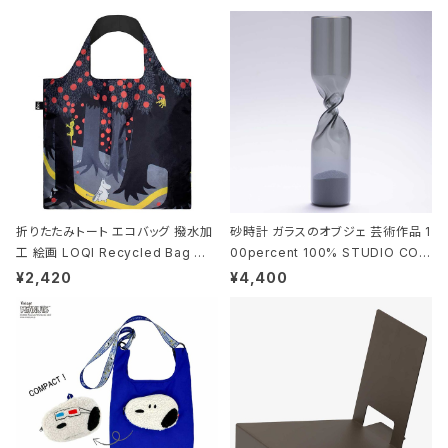
折りたたみトート エコバッグ 撥水加
砂時計 ガラスのオブジェ 芸術作品 1
工 絵画 LOQI Recycled Bag ロ
00percent 100% STUDIO COH
ーキー 大きめ トートバッグ MOOMI
AKU Timeless 100パーセント ス
¥2,420
¥4,400
N/FOREST ムーミン/フォレスト
タジオコハク タイムレス Gray グレ
ー