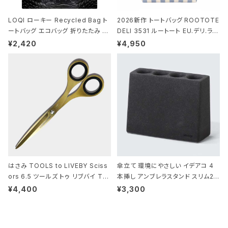
LOQI ローキー Recycled Bag ト
2026新作 トートバッグ ROOTOTE
ートバッグ エコバッグ 折りたたみ 大
DELI 3531 ルートート EU.デリ.ラミ
きめ 撥水加工 収納ポーチ CROCO
ネート-W サックス・ホワイト
¥2,420
¥4,950
DILE/Black クロコダイル/ブラック
はさみ TOOLS to LIVEBY Sciss
傘立て 環境にやさしい イデアコ 4
ors 6.5 ツールズ トゥ リブバイ TL
本挿し アンブレラスタンド スリム2 i
010 シザーズ 6.5 ゴールド
deaco Umbrella Stand slim2 s
¥4,400
¥3,300
tone ストーンサンドブラック