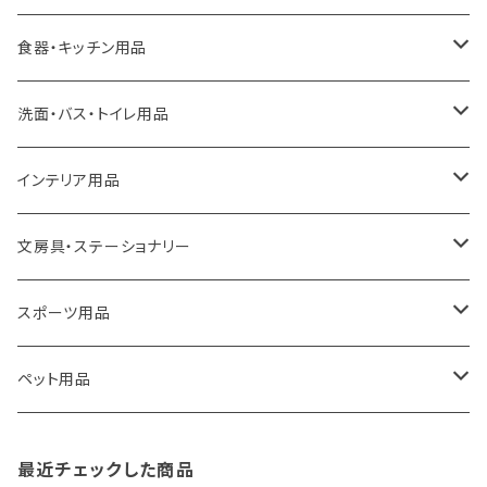
ideaco
エコバッグ
食器・キッチン用品
a.depeche
アクセサリー
キッチンラック
洗面・バス・トイレ用品
ROOTOTE
トートバッグ
キッチンペーパーホルダー
洗面用品
インテリア用品
100percent
保冷バッグ
食器・テーブルウェア
掃除・洗濯用品
アイロン台
文房具・ステーショナリー
藤田金属
リュックサック
ゴミ箱
トイレ用品
アクセサリー収納
筆記具・ペン
スポーツ用品
TG
ショルダーバッグ
収納用品
バス用品
ウェットティッシュケース
ノート
卓球用品
ペット用品
gym master
ボストンバッグ
スポンジラック
傘立て
その他
犬用グッズ
最近チェックした商品