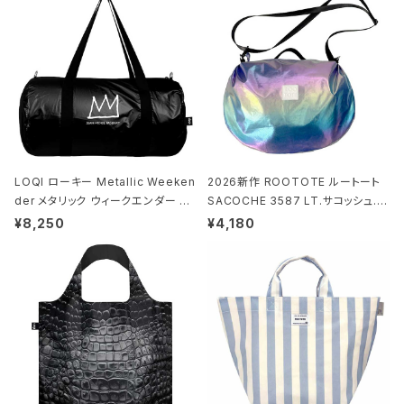
LOQI ローキー Metallic Weeken
2026新作 ROOTOTE ルートート
der メタリック ウィークエンダー ボ
SACOCHE 3587 LT.サコッシュ.ル
ストンバッグ ショルダーバッグ JEAN
ミエ-B ショルダーバッグ グロスネイ
¥8,250
¥4,180
-MICHEL BASQUIAT/Crown Bla
ビー
ck ジャン=ミッシェル・バスキア/クラ
ウン ブラック