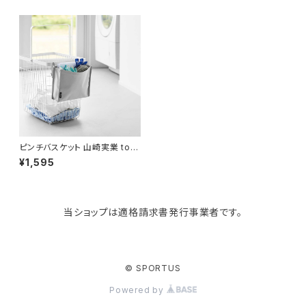
paperblanks
スポーツバッグ
ソープディスペンサー
ガーデニング用品
猫用グッズ
Like-it
マザーズバッグ
タオルハンガー
蚊やり
その他
KIND BAG LONDON
パソコンケース
調理器具・調理小物
クッション・クッションカバー
tower
バッグアクセサリー
ディッシュラック
玄関収納
ピンチバスケット 山崎実業 tow
er タワー 洗濯カゴに取り付け
¥1,595
るピンチ＆ネット収納ポケット 1
0436 ライトグレー
Kaweco
マスク・マスクケース
ブレッドケース
コスメ収納
当ショップは適格請求書発行事業者です。
Rivers
傘・レインコート
弁当箱・水筒
ゴミ箱
FABER-CASTELL
手袋・イヤーマフ・ソックス
保存容器
収納用品
© SPORTUS
Powered by