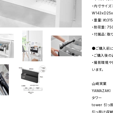
・内寸サイズ：
W143xD2
・重量：約315
・耐荷重：75
・付属品：取
●ご購入前に
・ご購入後の
・撮影環境や
います。
山崎実業
YAMAZAKI
タワー
tower 引
引っ掛け収納