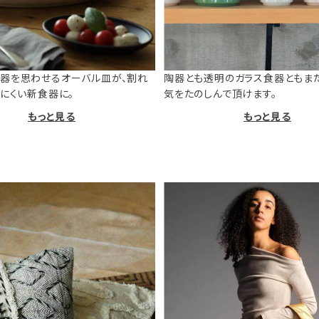
器を思わせるオーバル皿が、割れ
陶器とも透明のガラス食器ともま
けにくい新食器に。
気をたのしんで頂けます。
もっと見る
もっと見る