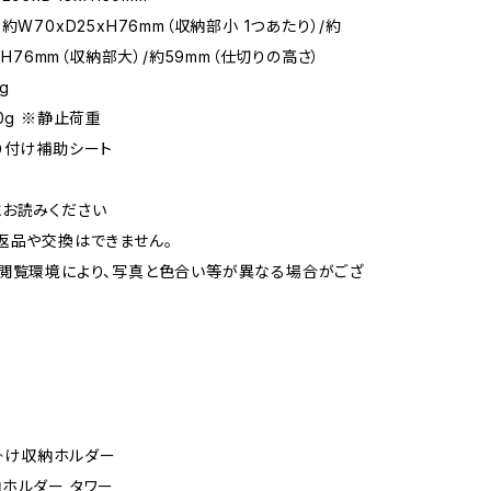
約W70xD25xH76mm（収納部小 1つあたり）/約
5xH76mm（収納部大）/約59mm（仕切りの高さ）
g
0g ※静止荷重
り付け補助シート
お読みください
返品や交換はできません。
閲覧環境により、写真と色合い等が異なる場合がござ
っ掛け収納ホルダー
ホルダー タワー