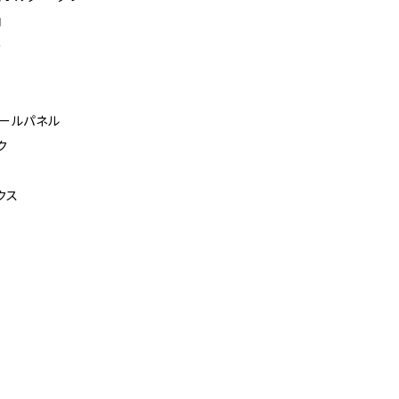
納
ー
ールパネル
ク
クス