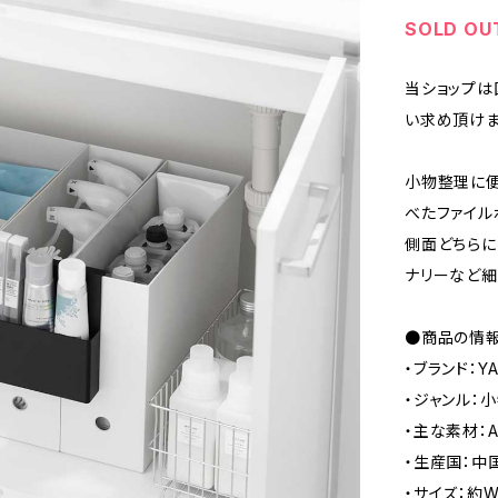
SOLD OU
当ショップは
い求め頂けま
小物整理に便
べたファイル
側面どちらに
ナリーなど細
●商品の情
・ブランド：Y
・ジャンル：
・主な素材：
・生産国：中
・サイズ：約W2