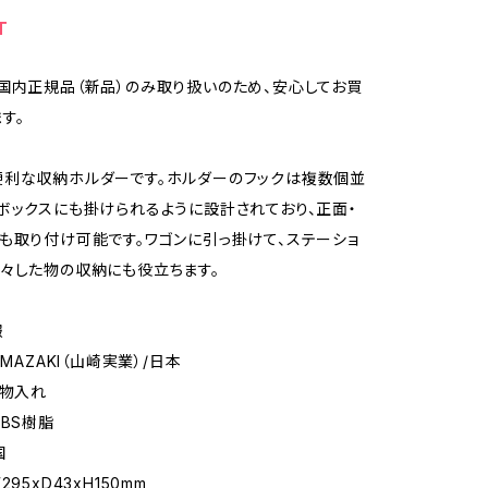
T
国内正規品（新品）のみ取り扱いのため、安心してお買
す。
利な収納ホルダーです。ホルダーのフックは複数個並
ボックスにも掛けられるように設計されており、正面・
も取り付け可能です。ワゴンに引っ掛けて、ステーショ
々した物の収納にも役立ちます。
報
AMAZAKI（山崎実業）/日本
小物入れ
ABS樹脂
国
95xD43xH150mm