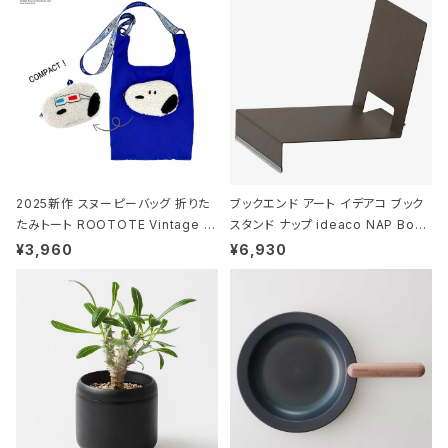
ー
2025新作 スヌーピーバッグ 折りた
ブックエンド アート イデアコ ブック
たみトート ROOTOTE Vintage P
スタンド ナップ ideaco NAP Book
EANUTS ROO-shopper mid 84
stand ブラウン
¥3,960
¥6,930
59 ルートート IP.ルーショッパーミッ
ド.ピーナッツ-0P 3Dグラス