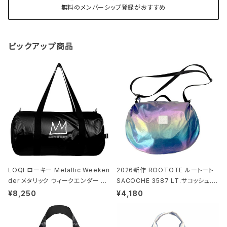
無料のメンバーシップ登録がおすすめ
ピックアップ商品
LOQI ローキー Metallic Weeken
2026新作 ROOTOTE ルートート
der メタリック ウィークエンダー ボ
SACOCHE 3587 LT.サコッシュ.ル
ストンバッグ ショルダーバッグ JEAN
ミエ-B ショルダーバッグ グロスネイ
¥8,250
¥4,180
-MICHEL BASQUIAT/Crown Bla
ビー
ck ジャン=ミッシェル・バスキア/クラ
ウン ブラック