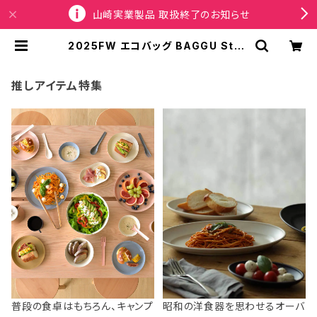
山崎実業製品 取扱終了のお知らせ
2025FW エコバッグ BAGGU Stan
dard Baggu x Sanrio Collectio
n スタンダードバグゥ バグー サンリ
オ Chococat Western チョコキャ
推しアイテム特集
ット ウエスタン | SPORTUS
普段の食卓はもちろん、キャンプ
昭和の洋食器を思わせるオーバ