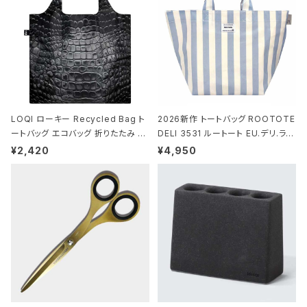
LOQI ローキー Recycled Bag ト
2026新作 トートバッグ ROOTOTE
ートバッグ エコバッグ 折りたたみ 大
DELI 3531 ルートート EU.デリ.ラミ
きめ 撥水加工 収納ポーチ CROCO
ネート-W サックス・ホワイト
¥2,420
¥4,950
DILE/Black クロコダイル/ブラック