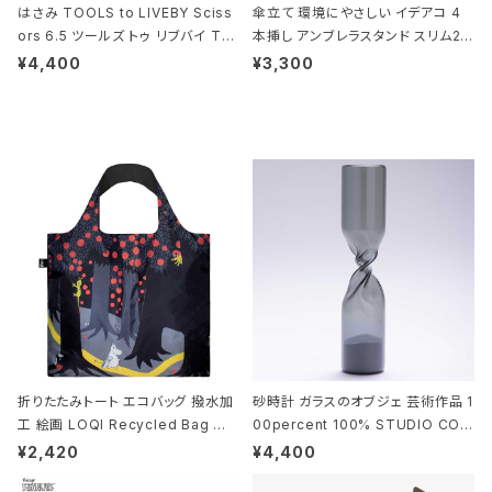
はさみ TOOLS to LIVEBY Sciss
傘立て 環境にやさしい イデアコ 4
ors 6.5 ツールズ トゥ リブバイ TL
本挿し アンブレラスタンド スリム2 i
010 シザーズ 6.5 ゴールド
deaco Umbrella Stand slim2 s
¥4,400
¥3,300
tone ストーンサンドブラック
折りたたみトート エコバッグ 撥水加
砂時計 ガラスのオブジェ 芸術作品 1
工 絵画 LOQI Recycled Bag ロ
00percent 100% STUDIO COH
ーキー 大きめ トートバッグ MOOMI
AKU Timeless 100パーセント ス
¥2,420
¥4,400
N/FOREST ムーミン/フォレスト
タジオコハク タイムレス Gray グレ