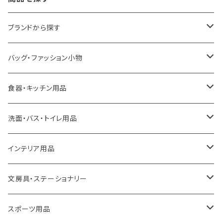
ブランドから探す
LOQI
バッグ・ファッション小物
ideaco
エコバッグ
食器・キッチン用品
a.depeche
アクセサリー
キッチンラック
洗面・バス・トイレ用品
ROOTOTE
トートバッグ
キッチンペーパーホルダー
洗面用品
インテリア用品
100percent
保冷バッグ
食器・テーブルウェア
掃除・洗濯用品
アイロン台
文房具・ステーショナリー
藤田金属
リュックサック
ゴミ箱
トイレ用品
アクセサリー収納
筆記具・ペン
スポーツ用品