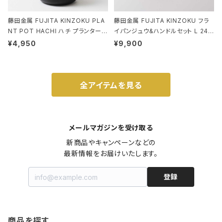
藤田金属 FUJITA KINZOKU PLA
藤田金属 FUJITA KINZOKU フラ
NT POT HACHI ハチ プランターポ
イパンジュウ&ハンドルセット L 24c
ット 3号 ブラック
m ガス火・IH対応 鉄フライパン ウォ
¥4,950
¥9,900
ルナット
全アイテムを見る
メールマガジンを受け取る
新商品やキャンペーンなどの

最新情報をお届けいたします。
登録
商品を探す