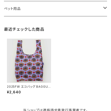
TG
ショルダーバッグ
収納用品
バス用品
ウェットティッシュケース
ノート
卓球用品
ペット用品
gym master
ボストンバッグ
スポンジラック
傘立て
その他
犬用グッズ
最近チェックした商品
paperblanks
スポーツバッグ
ソープディスペンサー
ガーデニング用品
猫用グッズ
Like-it
マザーズバッグ
タオルハンガー
蚊やり
その他
KIND BAG LONDON
パソコンケース
調理器具・調理小物
クッション・クッションカバー
tower
バッグアクセサリー
ディッシュラック
玄関収納
2025FW エコバッグ BAGGU S
tandard Baggu x Sanrio Co
¥2,640
llection スタンダードバグゥ バ
グー サンリオ Chococat Wes
Kaweco
マスク・マスクケース
ブレッドケース
コスメ収納
tern チョコキャット ウエスタン
当ショップは適格請求書発行事業者です。