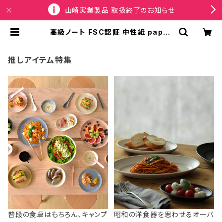
山崎実業製品 取扱終了のお知らせ
高級ノート FSC認証 中性紙 paper
blanks ペーパーブランクス MIDI
ハードカバー 罫線 フォース・ウィング
ナヴァールの影 | SPORTUS
推しアイテム特集
普段の食卓はもちろん、キャンプ
昭和の洋食器を思わせるオーバ