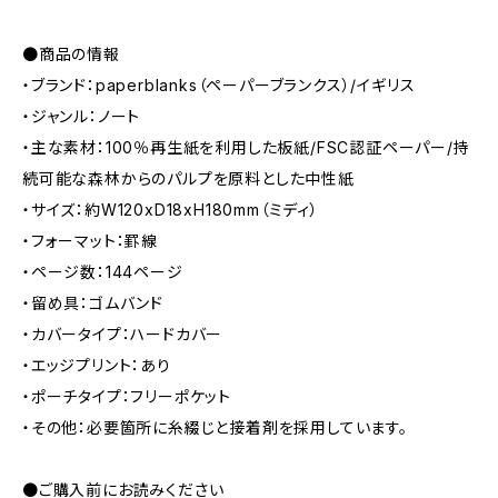
●商品の情報
・ブランド：paperblanks（ペーパーブランクス）/イギリス
・ジャンル：ノート
・主な素材：100％再生紙を利用した板紙/FSC認証ペーパー/持
続可能な森林からのパルプを原料とした中性紙
・サイズ：約W120xD18xH180mm（ミディ）
・フォーマット：罫線
・ページ数：144ページ
・留め具：ゴムバンド
・カバータイプ：ハードカバー
・エッジプリント：あり
・ポーチタイプ：フリーポケット
・その他：必要箇所に糸綴じと接着剤を採用しています。
●ご購入前にお読みください