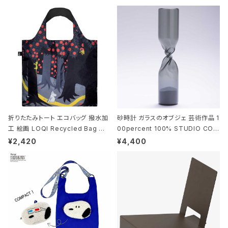
折りたたみトート エコバッグ 撥水加
砂時計 ガラスのオブジェ 芸術作品 1
工 絵画 LOQI Recycled Bag ロ
00percent 100% STUDIO COH
ーキー 大きめ トートバッグ MOOMI
AKU Timeless 100パーセント ス
¥2,420
¥4,400
N/FOREST ムーミン/フォレスト
タジオコハク タイムレス Gray グレ
ー