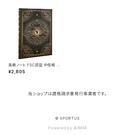
paperblanks
スポーツバッグ
ソープディスペンサー
ガーデニング用品
猫用グッズ
Like-it
マザーズバッグ
タオルハンガー
蚊やり
その他
KIND BAG LONDON
パソコンケース
調理器具・調理小物
クッション・クッションカバー
tower
バッグアクセサリー
ディッシュラック
玄関収納
高級ノート FSC認証 中性紙 pa
perblanks ペーパーブランク
¥2,805
ス MIDI ハードカバー 罫線 フォ
ース・ウィング ナヴァールの影
Kaweco
マスク・マスクケース
ブレッドケース
コスメ収納
当ショップは適格請求書発行事業者です。
Rivers
傘・レインコート
弁当箱・水筒
ゴミ箱
FABER-CASTELL
手袋・イヤーマフ・ソックス
保存容器
収納用品
© SPORTUS
Powered by