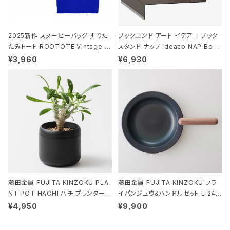
2025新作 スヌーピーバッグ 折りた
ブックエンド アート イデアコ ブック
たみトート ROOTOTE Vintage P
スタンド ナップ ideaco NAP Book
EANUTS ROO-shopper mid 84
stand ブラウン
¥3,960
¥6,930
59 ルートート IP.ルーショッパーミッ
ド.ピーナッツ-0P 3Dグラス
藤田金属 FUJITA KINZOKU PLA
藤田金属 FUJITA KINZOKU フラ
NT POT HACHI ハチ プランターポ
イパンジュウ&ハンドルセット L 24c
ット 3号 ブラック
m ガス火・IH対応 鉄フライパン ウォ
¥4,950
¥9,900
ルナット