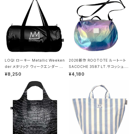
LOQI ローキー Metallic Weeken
2026新作 ROOTOTE ルートート
der メタリック ウィークエンダー ボ
SACOCHE 3587 LT.サコッシュ.ル
ストンバッグ ショルダーバッグ JEAN
ミエ-B ショルダーバッグ グロスネイ
¥8,250
¥4,180
-MICHEL BASQUIAT/Crown Bla
ビー
ck ジャン=ミッシェル・バスキア/クラ
ウン ブラック