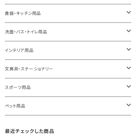
ideaco
エコバッグ
食器・キッチン用品
a.depeche
アクセサリー
キッチンラック
洗面・バス・トイレ用品
ROOTOTE
トートバッグ
キッチンペーパーホルダー
洗面用品
インテリア用品
100percent
保冷バッグ
食器・テーブルウェア
掃除・洗濯用品
アイロン台
文房具・ステーショナリー
藤田金属
リュックサック
ゴミ箱
トイレ用品
アクセサリー収納
筆記具・ペン
スポーツ用品
TG
ショルダーバッグ
収納用品
バス用品
ウェットティッシュケース
ノート
卓球用品
ペット用品
gym master
ボストンバッグ
スポンジラック
傘立て
その他
犬用グッズ
最近チェックした商品