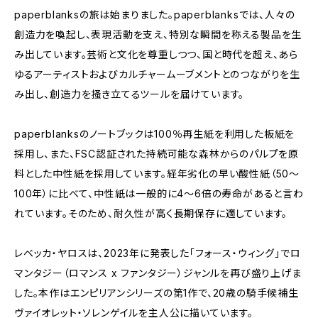
paperblanksの旅は始まりました。paperblanksでは、人々の
創造力を喚起し、表現活動を支え、特別な瞬間を称える製品を生
み出しています。芸術と文化を尊重しつつ、国と時代を超え、あら
ゆるアーティストおよびカルチャームーブメントとのつながりを生
み出し、創造力を掻き立てるツールを届けています。
paperblanksのノートブックは100％再生紙を利用した板紙を
採用し、また、FSC認証された持続可能な森林からのパルプを原
料とした中性紙を採用しています。経年劣化の早い酸性紙（50〜
100年）に比べて、中性紙は一般的に4〜6倍の寿命があると言わ
れています。そのため、耐久性が高く長期保存に適しています。
レベッカ・ヤロスは、2023年に発表した「フォース・ウィング」でロ
マンタジー（ロマンス x ファンタジー）ジャンルを再び盛り上げま
した。本作はエンピリアンシリーズの第1作で、20歳の騎手候補生
ヴァイオレット・ソレンゲイルを主人公に描いています。