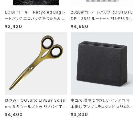
LOQI ローキー Recycled Bag ト
2026新作 トートバッグ ROOTOTE
ートバッグ エコバッグ 折りたたみ 大
DELI 3531 ルートート EU.デリ.ラミ
きめ 撥水加工 収納ポーチ CROCO
ネート-W サックス・ホワイト
¥2,420
¥4,950
DILE/Black クロコダイル/ブラック
はさみ TOOLS to LIVEBY Sciss
傘立て 環境にやさしい イデアコ 4
ors 6.5 ツールズ トゥ リブバイ TL
本挿し アンブレラスタンド スリム2 i
010 シザーズ 6.5 ゴールド
deaco Umbrella Stand slim2 s
¥4,400
¥3,300
tone ストーンサンドブラック