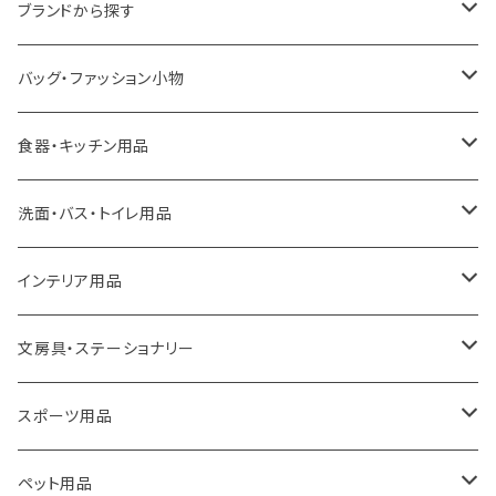
ブランドから探す
LOQI
バッグ・ファッション小物
ideaco
エコバッグ
食器・キッチン用品
a.depeche
アクセサリー
キッチンラック
洗面・バス・トイレ用品
ROOTOTE
トートバッグ
キッチンペーパーホルダー
洗面用品
インテリア用品
100percent
保冷バッグ
食器・テーブルウェア
掃除・洗濯用品
アイロン台
文房具・ステーショナリー
藤田金属
リュックサック
ゴミ箱
トイレ用品
アクセサリー収納
筆記具・ペン
スポーツ用品
TG
ショルダーバッグ
収納用品
バス用品
ウェットティッシュケース
ノート
卓球用品
ペット用品