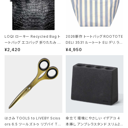
LOQI ローキー Recycled Bag ト
2026新作 トートバッグ ROOTOTE
ートバッグ エコバッグ 折りたたみ 大
DELI 3531 ルートート EU.デリ.ラミ
きめ 撥水加工 収納ポーチ CROCO
ネート-W サックス・ホワイト
¥2,420
¥4,950
DILE/Black クロコダイル/ブラック
はさみ TOOLS to LIVEBY Sciss
傘立て 環境にやさしい イデアコ 4
ors 6.5 ツールズ トゥ リブバイ TL
本挿し アンブレラスタンド スリム2 i