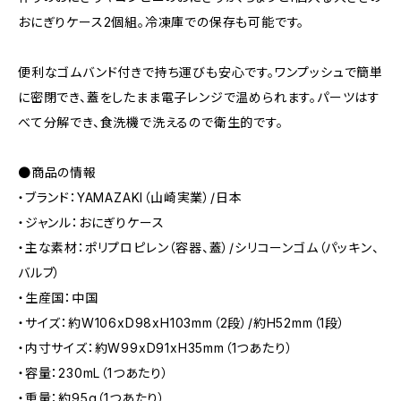
おにぎりケース2個組。冷凍庫での保存も可能です。
便利なゴムバンド付きで持ち運びも安心です。ワンプッシュで簡単
に密閉でき、蓋をしたまま電子レンジで温められます。パーツはす
べて分解でき、食洗機で洗えるので衛生的です。
●商品の情報
・ブランド：YAMAZAKI（山崎実業）/日本
・ジャンル：おにぎりケース
・主な素材：ポリプロピレン（容器、蓋）/シリコーンゴム（パッキン、
バルブ）
・生産国：中国
・サイズ：約W106xD98xH103mm（2段）/約H52mm（1段）
・内寸サイズ：約W99xD91xH35mm（1つあたり）
・容量：230mL（1つあたり）
・重量：約95g（1つあたり）