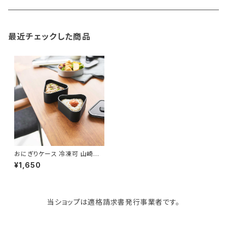
gym master
ボストンバッグ
スポンジラック
傘立て
その他
犬用グッズ
最近チェックした商品
paperblanks
スポーツバッグ
ソープディスペンサー
ガーデニング用品
猫用グッズ
Like-it
マザーズバッグ
タオルハンガー
蚊やり
その他
KIND BAG LONDON
パソコンケース
調理器具・調理小物
クッション・クッションカバー
tower
バッグアクセサリー
ディッシュラック
玄関収納
おにぎりケース 冷凍可 山崎実
業 tower タワー バルブ付き密
¥1,650
閉おにぎりケース 2個組 10471
ブラック
Kaweco
マスク・マスクケース
ブレッドケース
コスメ収納
当ショップは適格請求書発行事業者です。
Rivers
傘・レインコート
弁当箱・水筒
ゴミ箱