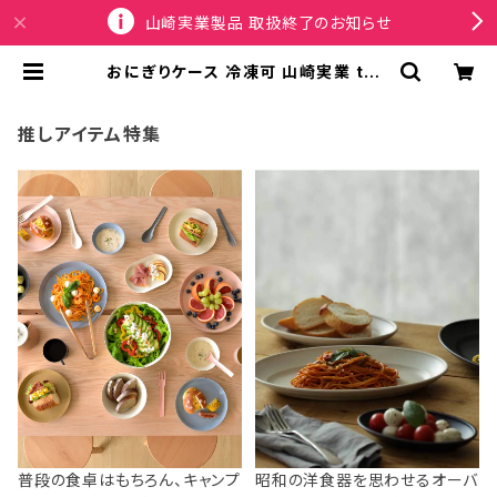
山崎実業製品 取扱終了のお知らせ
おにぎりケース 冷凍可 山崎実業 tow
er タワー バルブ付き密閉おにぎりケ
ース 2個組 10471 ブラック | SPOR
TUS
推しアイテム特集
普段の食卓はもちろん、キャンプ
昭和の洋食器を思わせるオーバ