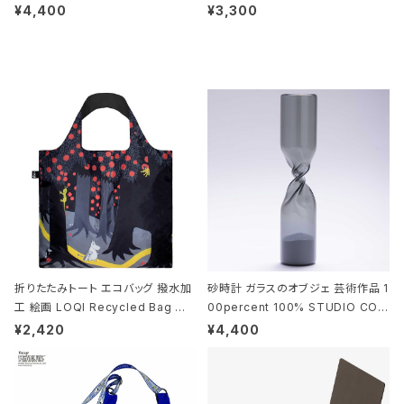
010 シザーズ 6.5 ゴールド
deaco Umbrella Stand slim2 s
¥4,400
¥3,300
tone ストーンサンドブラック
折りたたみトート エコバッグ 撥水加
砂時計 ガラスのオブジェ 芸術作品 1
工 絵画 LOQI Recycled Bag ロ
00percent 100% STUDIO COH
ーキー 大きめ トートバッグ MOOMI
AKU Timeless 100パーセント ス
¥2,420
¥4,400
N/FOREST ムーミン/フォレスト
タジオコハク タイムレス Gray グレ
ー