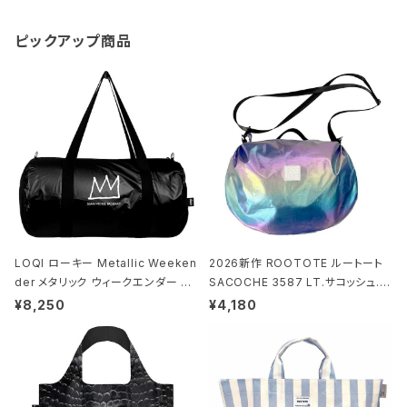
ピックアップ商品
LOQI ローキー Metallic Weeken
2026新作 ROOTOTE ルートート
der メタリック ウィークエンダー ボ
SACOCHE 3587 LT.サコッシュ.ル
ストンバッグ ショルダーバッグ JEAN
ミエ-B ショルダーバッグ グロスネイ
¥8,250
¥4,180
-MICHEL BASQUIAT/Crown Bla
ビー
ck ジャン=ミッシェル・バスキア/クラ
ウン ブラック