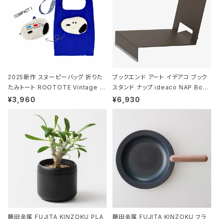
2025新作 スヌーピーバッグ 折りた
ブックエンド アート イデアコ ブック
たみトート ROOTOTE Vintage P
スタンド ナップ ideaco NAP Book
EANUTS ROO-shopper mid 84
stand ブラウン
¥3,960
¥6,930
59 ルートート IP.ルーショッパーミッ
ド.ピーナッツ-0P 3Dグラス
藤田金属 FUJITA KINZOKU PLA
藤田金属 FUJITA KINZOKU フラ