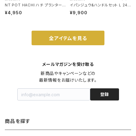
NT POT HACHI ハチ プランターポ
イパンジュウ&ハンドルセット L 24c
ット 3号 ブラック
m ガス火・IH対応 鉄フライパン ウォ
¥4,950
¥9,900
ルナット
全アイテムを見る
メールマガジンを受け取る
新商品やキャンペーンなどの

最新情報をお届けいたします。
登録
商品を探す