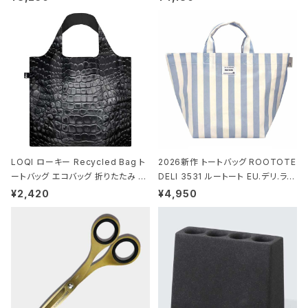
-MICHEL BASQUIAT/Crown Bla
ビー
ck ジャン=ミッシェル・バスキア/クラ
ウン ブラック
LOQI ローキー Recycled Bag ト
2026新作 トートバッグ ROOTOTE
ートバッグ エコバッグ 折りたたみ 大
DELI 3531 ルートート EU.デリ.ラミ
きめ 撥水加工 収納ポーチ CROCO
ネート-W サックス・ホワイト
¥2,420
¥4,950
DILE/Black クロコダイル/ブラック