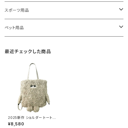
藤田金属
リュックサック
ゴミ箱
トイレ用品
アクセサリー収納
筆記具・ペン
スポーツ用品
TG
ショルダーバッグ
収納用品
バス用品
ウェットティッシュケース
ノート
卓球用品
ペット用品
gym master
ボストンバッグ
スポンジラック
傘立て
その他
犬用グッズ
最近チェックした商品
paperblanks
スポーツバッグ
ソープディスペンサー
ガーデニング用品
猫用グッズ
Like-it
マザーズバッグ
タオルハンガー
蚊やり
その他
KIND BAG LONDON
パソコンケース
調理器具・調理小物
クッション・クッションカバー
tower
バッグアクセサリー
ディッシュラック
玄関収納
2025新作 ショルダー トートバッ
グ ROOTOTE CRYPTID 361
¥8,580
7 ルートート EU.トール.2way.