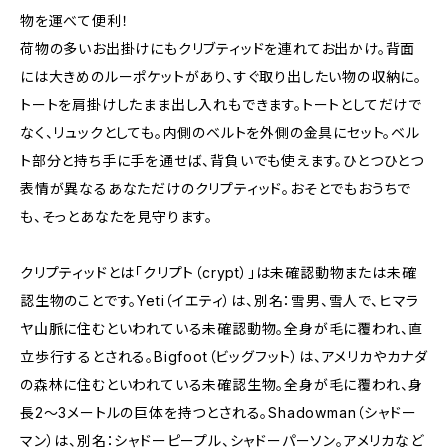
物を運べて便利！
荷物の多いお出掛けにもクリブティッドを連れてお出かけ。背面
には大きめのルーポケットがあり、すぐ取り出したい物の収納に。
トートを肩掛けしたまま出し入れもできます。トートとしてだけで
なく、リュックとしても。内側のベルトを外側の金具にセット。ベル
ト部分と持ち手に手を通せば、背負いでも使えます。ひとつひとつ
表情が異なるあなただけのクリプティッド。おそとでもおうちで
も、そっとあなたを見守ります。
クリプティッドとは「クリプト（crypt）」は未確認動物または未確
認生物のことです。Yeti（イエティ）は、別名：雪男、雪人で、ヒマラ
ヤ山脈に住むといわれている未確認動物。全身が毛に覆われ、直
立歩行するとされる。Bigfoot（ビッグフット）は、アメリカやカナダ
の森林に住むといわれている未確認生物。全身が毛に覆われ、身
長2〜3メートルの巨体を持つとされる。Shadowman（シャドー
マン）は、別名：シャドーピープル、シャドーパーソン。アメリカなど