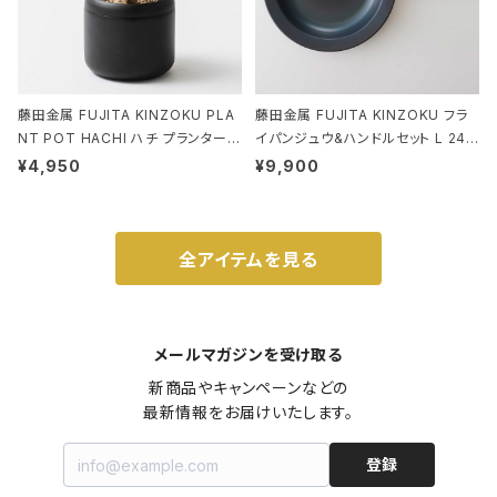
藤田金属 FUJITA KINZOKU PLA
藤田金属 FUJITA KINZOKU フラ
NT POT HACHI ハチ プランターポ
イパンジュウ&ハンドルセット L 24c
ット 3号 ブラック
m ガス火・IH対応 鉄フライパン ウォ
¥4,950
¥9,900
ルナット
全アイテムを見る
メールマガジンを受け取る
新商品やキャンペーンなどの

最新情報をお届けいたします。
登録