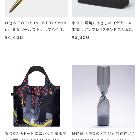
はさみ TOOLS to LIVEBY Sciss
傘立て 環境にやさしい イデアコ 4
ors 6.5 ツールズ トゥ リブバイ TL
本挿し アンブレラスタンド スリム2 i
010 シザーズ 6.5 ゴールド
deaco Umbrella Stand slim2 s
¥4,400
¥3,300
tone ストーンサンドブラック
折りたたみトート エコバッグ 撥水加
砂時計 ガラスのオブジェ 芸術作品 1