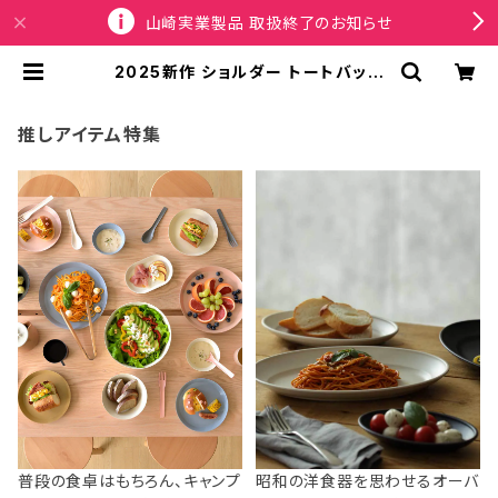
山崎実業製品 取扱終了のお知らせ
2025新作 ショルダー トートバッグ
ROOTOTE CRYPTID 3617 ルー
トート EU.トール.2way.クリプティッ
ド-E Yeti イエティ | SPORTUS
推しアイテム特集
普段の食卓はもちろん、キャンプ
昭和の洋食器を思わせるオーバ