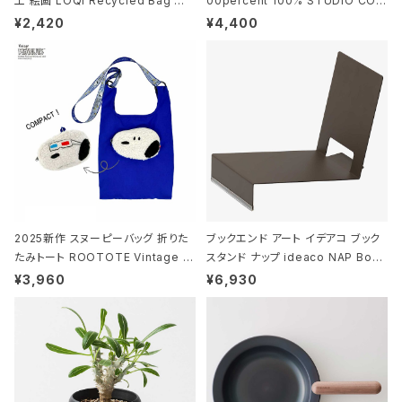
工 絵画 LOQI Recycled Bag ロ
00percent 100% STUDIO COH
ーキー 大きめ トートバッグ MOOMI
AKU Timeless 100パーセント ス
¥2,420
¥4,400
N/FOREST ムーミン/フォレスト
タジオコハク タイムレス Gray グレ
ー
2025新作 スヌーピーバッグ 折りた
ブックエンド アート イデアコ ブック
たみトート ROOTOTE Vintage P
スタンド ナップ ideaco NAP Book
EANUTS ROO-shopper mid 84
stand ブラウン
¥3,960
¥6,930
59 ルートート IP.ルーショッパーミッ
ド.ピーナッツ-0P 3Dグラス