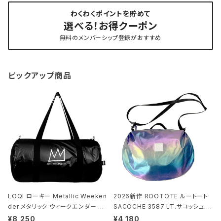
わくわくポイントを貯めて
選べる！お得クーポン
無料のメンバーシップ登録がおすすめ
ピックアップ商品
LOQI ローキー Metallic Weeken
2026新作 ROOTOTE ルートート
der メタリック ウィークエンダー ボ
SACOCHE 3587 LT.サコッシュ.ル
ストンバッグ ショルダーバッグ JEAN
ミエ-B ショルダーバッグ グロスネイ
¥8,250
¥4,180