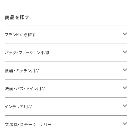
商品を探す
ブランドから探す
LOQI
バッグ・ファッション小物
ideaco
エコバッグ
食器・キッチン用品
a.depeche
アクセサリー
キッチンラック
洗面・バス・トイレ用品
ROOTOTE
トートバッグ
キッチンペーパーホルダー
洗面用品
インテリア用品
100percent
保冷バッグ
食器・テーブルウェア
掃除・洗濯用品
アイロン台
文房具・ステーショナリー