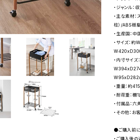
・ジャンル：
・主な素材：
柱）/ABS樹
・生産国：中
・サイズ：約W4
W420xD30
・内寸サイズ：
W394xD2
W95xD28
・重量：約415
・耐荷重：棚1
・付属品：六
・その他：お
●ご購入前に
・ご購入後の