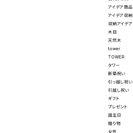
アイデア商品
アイデア収納
収納アイデア
木目
天然木
tower
TOWER
タワー
新築祝い
引っ越し祝い
引越し祝い
ギフト
プレゼント
誕生日
贈り物
女性