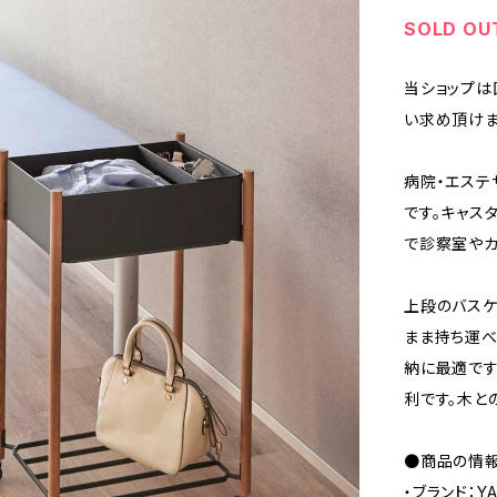
SOLD OU
当ショップは
い求め頂けま
病院・エステ
です。キャス
で診察室やカ
上段のバスケ
まま持ち運べ
納に最適です
利です。木と
●商品の情
・ブランド：Y