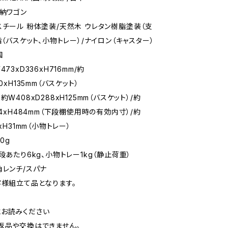
収納ワゴン
スチール 粉体塗装/天然木 ウレタン樹脂塗装（支
脂（バスケット、小物トレー）/ナイロン（キャスター）
国
73xD336xH716mm/約
0xH135mm（バスケット）
約W408xD288xH125mm（バスケット）/約
74xH484mm（下段棚使用時の有効内寸）/約
2xH31mm（小物トレー）
0g
段あたり6kg、小物トレー1kg（静止荷重）
角レンチ/スパナ
客様組立て品となります。
お読みください
返品や交換はできません。