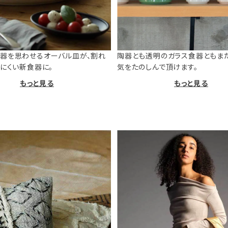
器を思わせるオーバル皿が、割れ
陶器とも透明のガラス食器ともま
けにくい新食器に。
気をたのしんで頂けます。
もっと見る
もっと見る