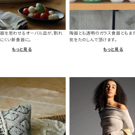
器を思わせるオーバル皿が、割れ
陶器とも透明のガラス食器ともま
けにくい新食器に。
気をたのしんで頂けます。
もっと見る
もっと見る