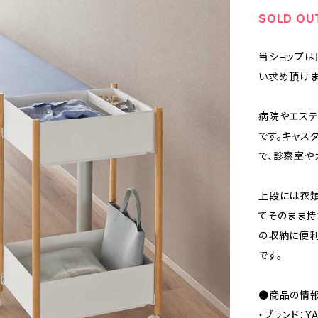
SOLD OU
当ショップは
い求め頂けま
病院やエステ
です。キャス
で、診察室や
上段には衣類
てそのまま持
の収納に便利
です。
●商品の情
・ブランド：Y