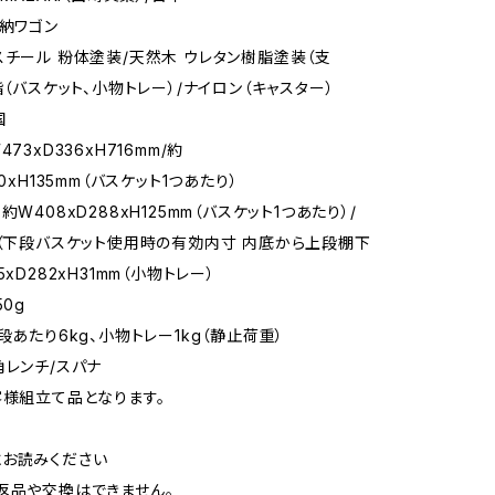
収納ワゴン
スチール 粉体塗装/天然木 ウレタン樹脂塗装（支
脂（バスケット、小物トレー）/ナイロン（キャスター）
国
73xD336xH716mm/約
00xH135mm（バスケット1つあたり）
約W408xD288xH125mm（バスケット1つあたり）/
m（下段バスケット使用時の有効内寸 内底から上段棚下
5xD282xH31mm（小物トレー）
50g
段あたり6kg、小物トレー1kg（静止荷重）
角レンチ/スパナ
客様組立て品となります。
お読みください
返品や交換はできません。