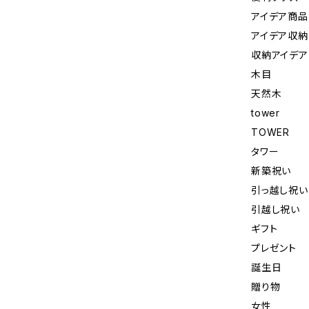
アイデア商品
アイデア収納
収納アイデア
木目
天然木
tower
TOWER
タワー
新築祝い
引っ越し祝い
引越し祝い
ギフト
プレゼント
誕生日
贈り物
女性