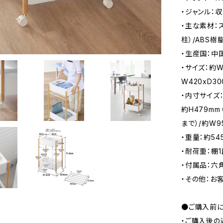
・ジャンル：
・主な素材：
柱）/ABS樹
・生産国：中
・サイズ：約W4
W420xD3
・内寸サイズ：
約H479m
まで）/約W9
・重量：約54
・耐荷重：棚1
・付属品：六
・その他：お
●ご購入前に
・ご購入後の