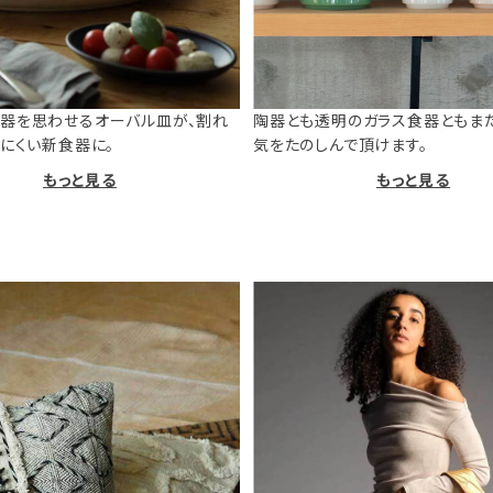
器を思わせるオーバル皿が、割れ
陶器とも透明のガラス食器ともま
けにくい新食器に。
気をたのしんで頂けます。
もっと見る
もっと見る