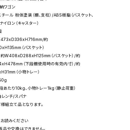
収納ワゴン
チール 粉体塗装（棚、支柱）/ABS樹脂（バスケット、
/ナイロン（キャスター）
国
73xD336xH716mm/約
0xH135mm（バスケット）
約W408xD288xH125mm（バスケット）/約
74xH478mm（下段棚使用時の有効内寸）/約
2xH31mm（小物トレー）
50g
段あたり10kg、小物トレー1kg（静止荷重）
角レンチ/スパナ
客様組立て品となります。
お読みください
返品や交換はできません。