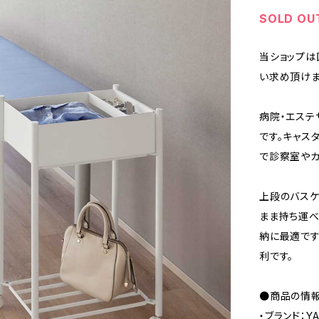
SOLD OU
当ショップは
い求め頂けま
病院・エステ
です。キャス
で診察室やカ
上段のバスケ
まま持ち運べ
納に最適です
利です。
●商品の情
・ブランド：Y