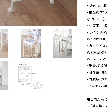
・ジャンル：
・主な素材：ス
小物トレー）
・生産国：中
・サイズ：約W4
W420xD30
・内寸サイズ：
W394xD2
W95xD28
・重量：約49
・耐荷重：棚1
・付属品：六
・その他：お
●ご購入前に
・ご購入後の