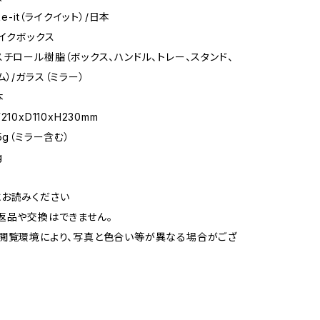
ke-it（ライクイット）/日本
メイクボックス
スチロール樹脂（ボックス、ハンドル、トレー、スタンド、
）/ガラス（ミラー）
本
10xD110xH230mm
5g（ミラー含む）
g
お読みください
返品や交換はできません。
閲覧環境により、写真と色合い等が異なる場合がござ