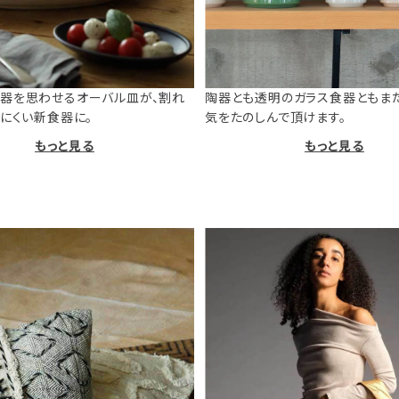
器を思わせるオーバル皿が、割れ
陶器とも透明のガラス食器ともま
けにくい新食器に。
気をたのしんで頂けます。
もっと見る
もっと見る