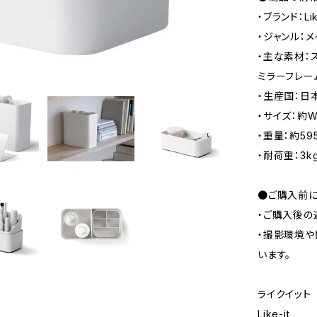
・ブランド：Li
・ジャンル：
・主な素材：
ミラーフレーム
・生産国：日
・サイズ：約W2
・重量：約59
・耐荷重：3k
●ご購入前に
・ご購入後の
・撮影環境や
います。
ライクイット
Like-it