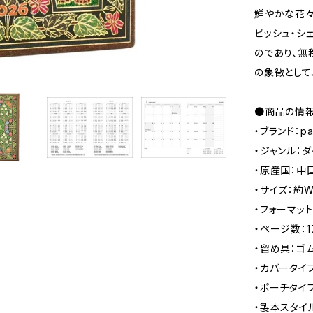
鮮やかな花々
ビッシュ・シ
のであり、無
の象徴として
●商品の情
・ブランド：p
・ジャンル：
・原産国：中
・サイズ：約W
・フォーマッ
・ページ数：
・留め具：ゴ
・カバータイ
・ポーチタイ
・製本スタイ