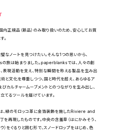
T
国内正規品（新品）のみ取り扱いのため、安心してお買
す。
璧なノートを見つけたい。そんな1つの思いから、
anksの旅は始まりました。paperblanksでは、人々の創
、表現活動を支え、特別な瞬間を称える製品を生み出
芸術と文化を尊重しつつ、国と時代を超え、あらゆるア
よびカルチャームーブメントとのつながりを生み出し、
立てるツールを届けています。
、緑のモロッコ革に金箔装飾を施したRiviere and
装丁を再現したものです。中央の含羞草（はにかみそう、
ウ）をぐるりと囲む形で、スノードロップをはじめ、色