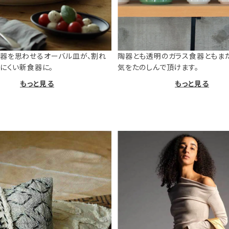
器を思わせるオーバル皿が、割れ
陶器とも透明のガラス食器ともま
けにくい新食器に。
気をたのしんで頂けます。
もっと見る
もっと見る