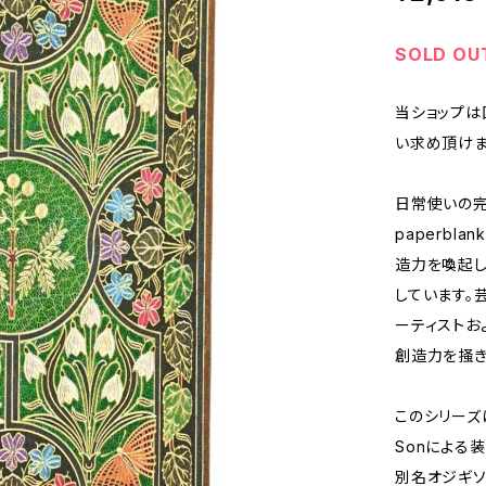
SOLD OU
当ショップは
い求め頂けま
日常使いの完
paperbl
造力を喚起し
しています。
ーティストお
創造力を掻き
このシリーズは
Sonによる
別名オジギソ