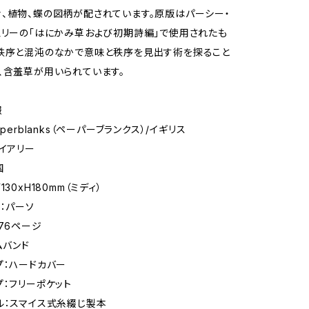
、植物、蝶の図柄が配されています。原版はパーシー・
ェリーの「はにかみ草および初期詩編」で使用されたも
秩序と混沌のなかで意味と秩序を見出す術を探ること
、含羞草が用いられています。
報
aperblanks（ペーパーブランクス）/イギリス
ダイアリー
国
130xH180mm（ミディ）
ト：パーソ
176ページ
ムバンド
プ：ハードカバー
プ：フリーポケット
ル：スマイス式糸綴じ製本