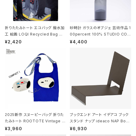
折りたたみトート エコバッグ 撥水加
砂時計 ガラスのオブジェ 芸術作品 1
工 絵画 LOQI Recycled Bag ロ
00percent 100% STUDIO COH
ーキー 大きめ トートバッグ MOOMI
AKU Timeless 100パーセント ス
¥2,420
¥4,400
N/FOREST ムーミン/フォレスト
タジオコハク タイムレス Gray グレ
ー
2025新作 スヌーピーバッグ 折りた
ブックエンド アート イデアコ ブック
たみトート ROOTOTE Vintage P
スタンド ナップ ideaco NAP Book
EANUTS ROO-shopper mid 84
stand ブラウン
¥3,960
¥6,930
59 ルートート IP.ルーショッパーミッ