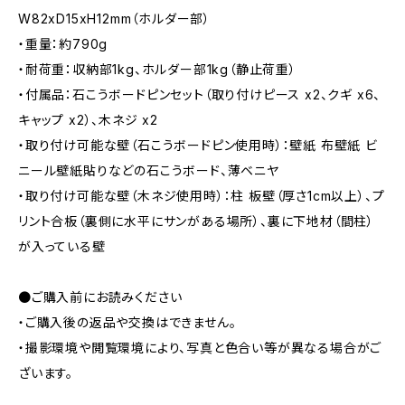
W82xD15xH12mm（ホルダー部）
・重量：約790g
・耐荷重：収納部1kg、ホルダー部1kg（静止荷重）
・付属品：石こうボードピンセット（取り付けピース x2、クギ x6、
キャップ x2）、木ネジ x2
・取り付け可能な壁（石こうボードピン使用時）：壁紙 布壁紙 ビ
ニール壁紙貼りなどの石こうボード、薄ベニヤ
・取り付け可能な壁（木ネジ使用時）：柱 板壁（厚さ1cm以上）、プ
リント合板（裏側に水平にサンがある場所）、裏に下地材（間柱）
が入っている壁
●ご購入前にお読みください
・ご購入後の返品や交換はできません。
・撮影環境や閲覧環境により、写真と色合い等が異なる場合がご
ざいます。