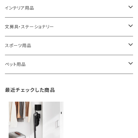
ROOTOTE
トートバッグ
キッチンペーパーホルダー
洗面用品
インテリア用品
100percent
保冷バッグ
食器・テーブルウェア
掃除・洗濯用品
アイロン台
文房具・ステーショナリー
藤田金属
リュックサック
ゴミ箱
トイレ用品
アクセサリー収納
筆記具・ペン
スポーツ用品
TG
ショルダーバッグ
収納用品
バス用品
ウェットティッシュケース
ノート
卓球用品
ペット用品
gym master
ボストンバッグ
スポンジラック
傘立て
その他
犬用グッズ
最近チェックした商品
paperblanks
スポーツバッグ
ソープディスペンサー
ガーデニング用品
猫用グッズ
Like-it
マザーズバッグ
タオルハンガー
蚊やり
その他