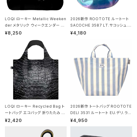
LOQI ローキー Metallic Weeken
2026新作 ROOTOTE ルートート
der メタリック ウィークエンダー ボ
SACOCHE 3587 LT.サコッシュ.ル
ストンバッグ ショルダーバッグ JEAN
ミエ-B ショルダーバッグ グロスネイ
¥8,250
¥4,180
-MICHEL BASQUIAT/Crown Bla
ビー
ck ジャン=ミッシェル・バスキア/クラ
ウン ブラック
LOQI ローキー Recycled Bag ト
2026新作 トートバッグ ROOTOTE
ートバッグ エコバッグ 折りたたみ 大
DELI 3531 ルートート EU.デリ.ラミ
きめ 撥水加工 収納ポーチ CROCO
ネート-W サックス・ホワイト
¥2,420
¥4,950
DILE/Black クロコダイル/ブラック