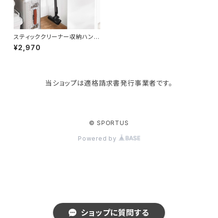
KIND BAG LONDON
パソコンケース
調理器具・調理小物
クッション・クッションカバー
tower
バッグアクセサリー
ディッシュラック
玄関収納
スティッククリーナー収納ハンガ
ー 壁面収納 山崎実業 tower
¥2,970
タワー ウォール収納付きコード
レスクリーナーホルダー 石こう
Kaweco
マスク・マスクケース
ブレッドケース
コスメ収納
ボード壁対応 10083 ブラック
当ショップは適格請求書発行事業者です。
Rivers
傘・レインコート
弁当箱・水筒
ゴミ箱
FABER-CASTELL
手袋・イヤーマフ・ソックス
保存容器
収納用品
© SPORTUS
Powered by
BAGGU
財布・名刺・定期入れ
包丁・まな板
スマホアクセサリー
tosca
その他
水切りラック
タオルハンガー
RIN
ラップケース
タブレットPCアクセサリー
ショップに質問する