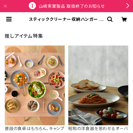
山崎実業製品 取扱終了のお知らせ
スティッククリーナー収納ハンガー 壁
面収納 山崎実業 tower タワー ウォ
ール収納付きコードレスクリーナーホ
ルダー 石こうボード壁対応 10083
推しアイテム特集
ブラック | SPORTUS
普段の食卓はもちろん、キャンプ
昭和の洋食器を思わせるオーバ