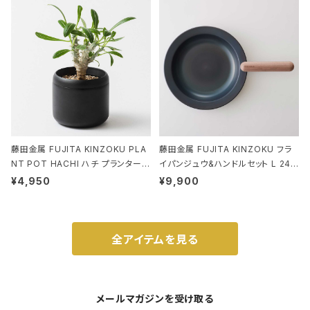
ド.ピーナッツ-0P 3Dグラス
藤田金属 FUJITA KINZOKU PLA
藤田金属 FUJITA KINZOKU フラ
NT POT HACHI ハチ プランターポ
イパンジュウ&ハンドルセット L 24c
ット 3号 ブラック
m ガス火・IH対応 鉄フライパン ウォ
¥4,950
¥9,900
ルナット
全アイテムを見る
メールマガジンを受け取る