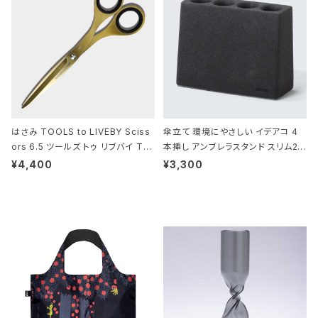
はさみ TOOLS to LIVEBY Sciss
傘立て 環境にやさしい イデアコ 4
ors 6.5 ツールズ トゥ リブバイ TL
本挿し アンブレラスタンド スリム2 i
010 シザーズ 6.5 ゴールド
deaco Umbrella Stand slim2 s
¥4,400
¥3,300
tone ストーンサンドブラック