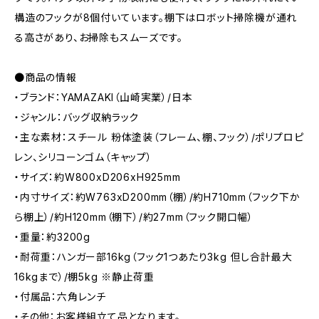
構造のフックが8個付いています。棚下はロボット掃除機が通れ
る高さがあり、お掃除もスムーズです。
●商品の情報
・ブランド：YAMAZAKI（山崎実業）/日本
・ジャンル：バッグ収納ラック
・主な素材：スチール 粉体塗装（フレーム、棚、フック）/ポリプロピ
レン、シリコーンゴム（キャップ）
・サイズ：約W800xD206xH925mm
・内寸サイズ：約W763xD200mm（棚）/約H710mm（フック下か
ら棚上）/約H120mm（棚下）/約27mm（フック開口幅）
・重量：約3200g
・耐荷重：ハンガー部16kg（フック1つあたり3kg 但し合計最大
16kgまで）/棚5kg ※静止荷重
・付属品：六角レンチ
・その他：お客様組立て品となります。