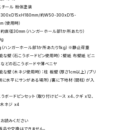
スチール 粉体塗装
00xD15xH180mm/約W50-300xD15-
mm（使用時）
：約直径30mm（ハンガーホール部1か所あたり）
0g
kg（ハンガーホール部1か所あたり1kg）※静止荷重
能な壁（石こうボードピン使用時）：壁紙 布壁紙 ビニ
りなどの石こうボードや薄ベニヤ
能な壁（木ネジ使用時）：柱 板壁（厚さ1cm以上）/プリ
側に水平にサンがある場所）/裏に下地材（間柱）が入
うボードピンセット（取り付けピース x4、クギ x12、
/木ネジ x4
お読みください
返品や交換はできません。