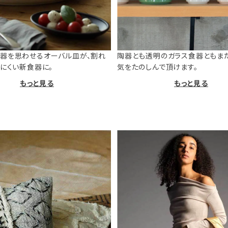
器を思わせるオーバル皿が、割れ
陶器とも透明のガラス食器ともま
けにくい新食器に。
気をたのしんで頂けます。
もっと見る
もっと見る