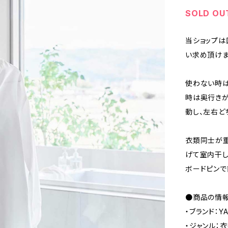
SOLD OU
当ショップは
い求め頂けま
使わない時は
時は奥行きが
動し、左右ど
衣類同士が重
げて室内干し
ボードピンで
●商品の情
・ブランド：Y
・ジャンル：