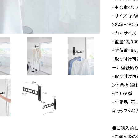
・主な素材：
・サイズ：約W3
284xH180
・内寸サイズ
・重量：約33
・耐荷重：6
・取り付け可
ール壁紙貼
・取り付け可
ント合板（裏
っている壁
・付属品：石こ
キャップ×4）
●ご購入前に
・ご購入後の