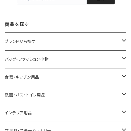
商品を探す
ブランドから探す
LOQI
バッグ・ファッション小物
ideaco
エコバッグ
食器・キッチン用品
a.depeche
アクセサリー
キッチンラック
洗面・バス・トイレ用品
ROOTOTE
トートバッグ
キッチンペーパーホルダー
洗面用品
インテリア用品
100percent
保冷バッグ
食器・テーブルウェア
掃除・洗濯用品
アイロン台
文房具・ステーショナリー