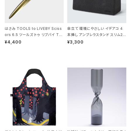
はさみ TOOLS to LIVEBY Sciss
傘立て 環境にやさしい イデアコ 4
ors 6.5 ツールズ トゥ リブバイ TL
本挿し アンブレラスタンド スリム2 i
010 シザーズ 6.5 ゴールド
deaco Umbrella Stand slim2 s
¥4,400
¥3,300
tone ストーンサンドブラック