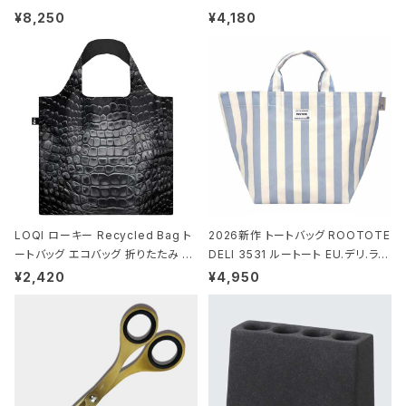
ストンバッグ ショルダーバッグ JEAN
ミエ-B ショルダーバッグ グロスネイ
¥8,250
¥4,180
-MICHEL BASQUIAT/Crown Bla
ビー
ck ジャン=ミッシェル・バスキア/クラ
ウン ブラック
LOQI ローキー Recycled Bag ト
2026新作 トートバッグ ROOTOTE
ートバッグ エコバッグ 折りたたみ 大
DELI 3531 ルートート EU.デリ.ラミ
きめ 撥水加工 収納ポーチ CROCO
ネート-W サックス・ホワイト
¥2,420
¥4,950
DILE/Black クロコダイル/ブラック