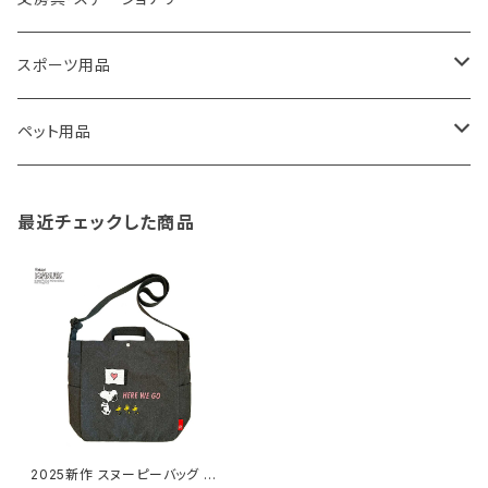
藤田金属
リュックサック
ゴミ箱
トイレ用品
アクセサリー収納
筆記具・ペン
スポーツ用品
TG
ショルダーバッグ
収納用品
バス用品
ウェットティッシュケース
ノート
卓球用品
ペット用品
gym master
ボストンバッグ
スポンジラック
傘立て
その他
犬用グッズ
最近チェックした商品
paperblanks
スポーツバッグ
ソープディスペンサー
ガーデニング用品
猫用グッズ
Like-it
マザーズバッグ
タオルハンガー
蚊やり
その他
KIND BAG LONDON
パソコンケース
調理器具・調理小物
クッション・クッションカバー
tower
バッグアクセサリー
ディッシュラック
玄関収納
2025新作 スヌーピーバッグ シ