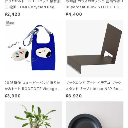
折りたたみトート エコバッグ 撥水加
砂時計 ガラスのオブジェ 芸術作品 1
工 絵画 LOQI Recycled Bag ロ
00percent 100% STUDIO COH
ーキー 大きめ トートバッグ MOOMI
AKU Timeless 100パーセント ス
¥2,420
¥4,400
N/FOREST ムーミン/フォレスト
タジオコハク タイムレス Gray グレ
ー
2025新作 スヌーピーバッグ 折りた
ブックエンド アート イデアコ ブック
たみトート ROOTOTE Vintage P
スタンド ナップ ideaco NAP Book
EANUTS ROO-shopper mid 84
stand ブラウン
¥3,960
¥6,930
59 ルートート IP.ルーショッパーミッ
ド.ピーナッツ-0P 3Dグラス