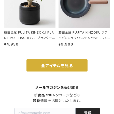
藤田金属 FUJITA KINZOKU PLA
藤田金属 FUJITA KINZOKU フラ
NT POT HACHI ハチ プランターポ
イパンジュウ&ハンドルセット L 24c
ット 3号 ブラック
m ガス火・IH対応 鉄フライパン ウォ
¥4,950
¥9,900
ルナット
全アイテムを見る
メールマガジンを受け取る
新商品やキャンペーンなどの

最新情報をお届けいたします。
登録