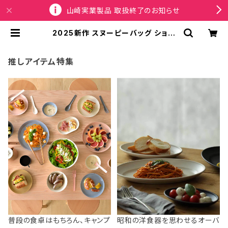
山崎実業製品 取扱終了のお知らせ
2025新作 スヌーピーバッグ ショル
ダーバッグ ROOTOTE Vintage P
EANUTS MEDIUM 8441 ルートー
ト IP.ミディアム.2way.ピーナッツ-
推しアイテム特集
0J リサイクルコットン グレー | SP
ORTUS
普段の食卓はもちろん、キャンプ
昭和の洋食器を思わせるオーバ