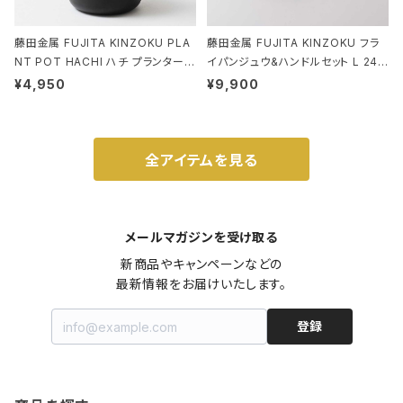
藤田金属 FUJITA KINZOKU PLA
藤田金属 FUJITA KINZOKU フラ
NT POT HACHI ハチ プランターポ
イパンジュウ&ハンドルセット L 24c
ット 3号 ブラック
m ガス火・IH対応 鉄フライパン ウォ
¥4,950
¥9,900
ルナット
全アイテムを見る
メールマガジンを受け取る
新商品やキャンペーンなどの

最新情報をお届けいたします。
登録