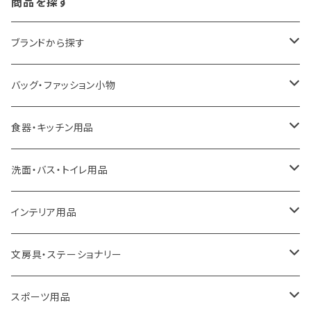
商品を探す
ブランドから探す
LOQI
バッグ・ファッション小物
ideaco
エコバッグ
食器・キッチン用品
a.depeche
アクセサリー
キッチンラック
洗面・バス・トイレ用品
ROOTOTE
トートバッグ
キッチンペーパーホルダー
洗面用品
インテリア用品
100percent
保冷バッグ
食器・テーブルウェア
掃除・洗濯用品
アイロン台
文房具・ステーショナリー
藤田金属
リュックサック
ゴミ箱
トイレ用品
アクセサリー収納
筆記具・ペン
スポーツ用品