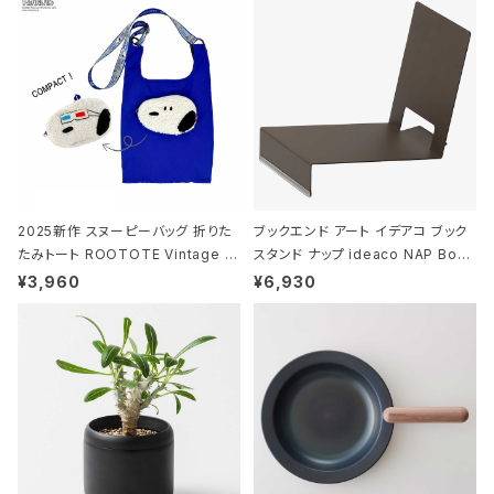
ー
2025新作 スヌーピーバッグ 折りた
ブックエンド アート イデアコ ブック
たみトート ROOTOTE Vintage P
スタンド ナップ ideaco NAP Book
EANUTS ROO-shopper mid 84
stand ブラウン
¥3,960
¥6,930
59 ルートート IP.ルーショッパーミッ
ド.ピーナッツ-0P 3Dグラス