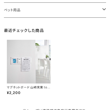
TG
ショルダーバッグ
収納用品
バス用品
ウェットティッシュケース
ノート
卓球用品
ペット用品
gym master
ボストンバッグ
スポンジラック
傘立て
その他
犬用グッズ
最近チェックした商品
paperblanks
スポーツバッグ
ソープディスペンサー
ガーデニング用品
猫用グッズ
Like-it
マザーズバッグ
タオルハンガー
蚊やり
その他
KIND BAG LONDON
パソコンケース
調理器具・調理小物
クッション・クッションカバー
tower
バッグアクセサリー
ディッシュラック
玄関収納
マグネットボード 山崎実業 tow
er タワー ウォールプリントスチ
¥2,200
ールパネル S 石こうボード壁対
応 10153 ホワイト
Kaweco
マスク・マスクケース
ブレッドケース
コスメ収納