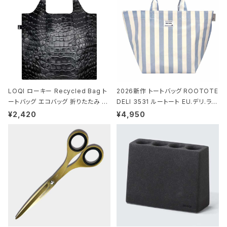
LOQI ローキー Recycled Bag ト
2026新作 トートバッグ ROOTOTE
ートバッグ エコバッグ 折りたたみ 大
DELI 3531 ルートート EU.デリ.ラミ
きめ 撥水加工 収納ポーチ CROCO
ネート-W サックス・ホワイト
¥2,420
¥4,950
DILE/Black クロコダイル/ブラック