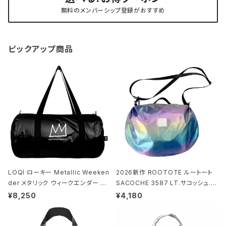
無料のメンバーシップ登録がおすすめ
ピックアップ商品
LOQI ローキー Metallic Weeken
2026新作 ROOTOTE ルートート
der メタリック ウィークエンダー ボ
SACOCHE 3587 LT.サコッシュ.ル
ストンバッグ ショルダーバッグ JEAN
ミエ-B ショルダーバッグ グロスネイ
¥8,250
¥4,180
-MICHEL BASQUIAT/Crown Bla
ビー
ck ジャン=ミッシェル・バスキア/クラ
ウン ブラック