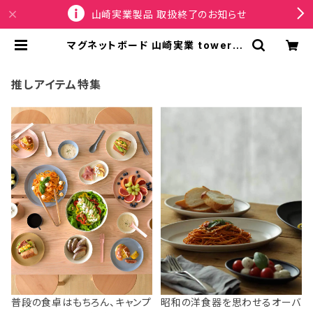
山崎実業製品 取扱終了のお知らせ
マグネットボード 山崎実業 tower タ
ワー ウォールプリントスチールパネル
S 石こうボード壁対応 10153 ホワイ
ト | SPORTUS
推しアイテム特集
普段の食卓はもちろん、キャンプ
昭和の洋食器を思わせるオーバ