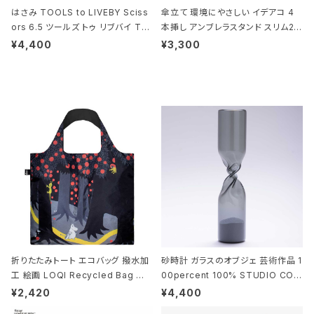
はさみ TOOLS to LIVEBY Sciss
傘立て 環境にやさしい イデアコ 4
ors 6.5 ツールズ トゥ リブバイ TL
本挿し アンブレラスタンド スリム2 i
010 シザーズ 6.5 ゴールド
deaco Umbrella Stand slim2 s
¥4,400
¥3,300
tone ストーンサンドブラック
折りたたみトート エコバッグ 撥水加
砂時計 ガラスのオブジェ 芸術作品 1
工 絵画 LOQI Recycled Bag ロ
00percent 100% STUDIO COH
ーキー 大きめ トートバッグ MOOMI
AKU Timeless 100パーセント ス
¥2,420
¥4,400
N/FOREST ムーミン/フォレスト
タジオコハク タイムレス Gray グレ