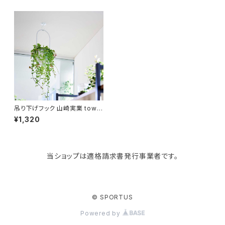
paperblanks
スポーツバッグ
ソープディスペンサー
ガーデニング用品
猫用グッズ
Like-it
マザーズバッグ
タオルハンガー
蚊やり
その他
KIND BAG LONDON
パソコンケース
調理器具・調理小物
クッション・クッションカバー
tower
バッグアクセサリー
ディッシュラック
玄関収納
吊り下げフック 山崎実業 towe
r タワー 天井から吊り下げでき
¥1,320
るプランターフック 石こうボード
壁対応 10227 ホワイト
Kaweco
マスク・マスクケース
ブレッドケース
コスメ収納
当ショップは適格請求書発行事業者です。
Rivers
傘・レインコート
弁当箱・水筒
ゴミ箱
FABER-CASTELL
手袋・イヤーマフ・ソックス
保存容器
収納用品
© SPORTUS
Powered by