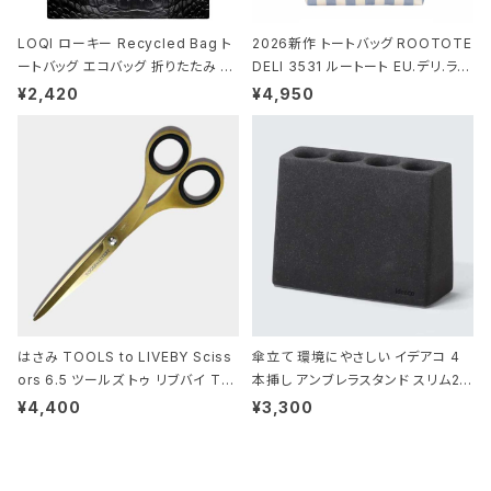
LOQI ローキー Recycled Bag ト
2026新作 トートバッグ ROOTOTE
ートバッグ エコバッグ 折りたたみ 大
DELI 3531 ルートート EU.デリ.ラミ
きめ 撥水加工 収納ポーチ CROCO
ネート-W サックス・ホワイト
¥2,420
¥4,950
DILE/Black クロコダイル/ブラック
はさみ TOOLS to LIVEBY Sciss
傘立て 環境にやさしい イデアコ 4
ors 6.5 ツールズ トゥ リブバイ TL
本挿し アンブレラスタンド スリム2 i
010 シザーズ 6.5 ゴールド
deaco Umbrella Stand slim2 s
¥4,400
¥3,300
tone ストーンサンドブラック