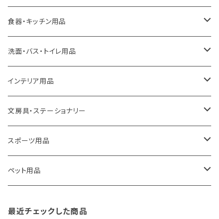
ideaco
エコバッグ
食器・キッチン用品
a.depeche
アクセサリー
キッチンラック
洗面・バス・トイレ用品
ROOTOTE
トートバッグ
キッチンペーパーホルダー
洗面用品
インテリア用品
100percent
保冷バッグ
食器・テーブルウェア
掃除・洗濯用品
アイロン台
文房具・ステーショナリー
藤田金属
リュックサック
ゴミ箱
トイレ用品
アクセサリー収納
筆記具・ペン
スポーツ用品
TG
ショルダーバッグ
収納用品
バス用品
ウェットティッシュケース
ノート
卓球用品
ペット用品
gym master
ボストンバッグ
スポンジラック
傘立て
その他
犬用グッズ
最近チェックした商品