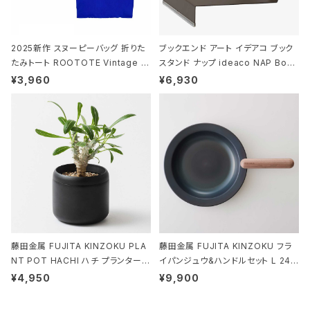
2025新作 スヌーピーバッグ 折りた
ブックエンド アート イデアコ ブック
たみトート ROOTOTE Vintage P
スタンド ナップ ideaco NAP Book
EANUTS ROO-shopper mid 84
stand ブラウン
¥3,960
¥6,930
59 ルートート IP.ルーショッパーミッ
ド.ピーナッツ-0P 3Dグラス
藤田金属 FUJITA KINZOKU PLA
藤田金属 FUJITA KINZOKU フラ
NT POT HACHI ハチ プランターポ
イパンジュウ&ハンドルセット L 24c
ット 3号 ブラック
m ガス火・IH対応 鉄フライパン ウォ
¥4,950
¥9,900
ルナット