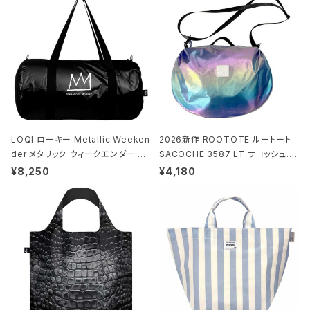
LOQI ローキー Metallic Weeken
2026新作 ROOTOTE ルートート
der メタリック ウィークエンダー ボ
SACOCHE 3587 LT.サコッシュ.ル
ストンバッグ ショルダーバッグ JEAN
ミエ-B ショルダーバッグ グロスネイ
¥8,250
¥4,180
-MICHEL BASQUIAT/Crown Bla
ビー
ck ジャン=ミッシェル・バスキア/クラ
ウン ブラック