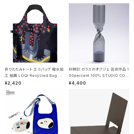
折りたたみトート エコバッグ 撥水加
砂時計 ガラスのオブジェ 芸術作品 1
工 絵画 LOQI Recycled Bag ロ
00percent 100% STUDIO COH
ーキー 大きめ トートバッグ MOOMI
AKU Timeless 100パーセント ス
¥2,420
¥4,400
N/FOREST ムーミン/フォレスト
タジオコハク タイムレス Gray グレ
ー