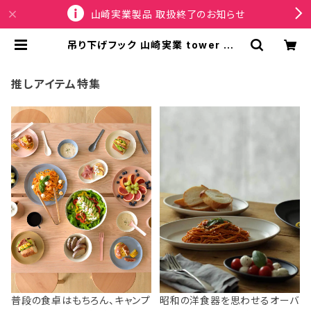
山崎実業製品 取扱終了のお知らせ
吊り下げフック 山崎実業 tower タワ
ー 天井から吊り下げできるプランター
フック 石こうボード壁対応 10227 ホ
ワイト | SPORTUS
推しアイテム特集
普段の食卓はもちろん、キャンプ
昭和の洋食器を思わせるオーバ