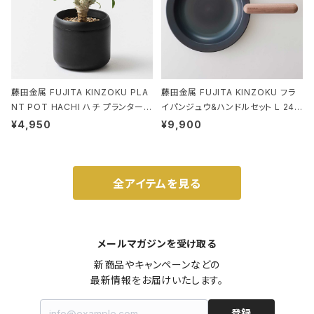
藤田金属 FUJITA KINZOKU PLA
藤田金属 FUJITA KINZOKU フラ
NT POT HACHI ハチ プランターポ
イパンジュウ&ハンドルセット L 24c
ット 3号 ブラック
m ガス火・IH対応 鉄フライパン ウォ
¥4,950
¥9,900
ルナット
全アイテムを見る
メールマガジンを受け取る
新商品やキャンペーンなどの

最新情報をお届けいたします。
登録