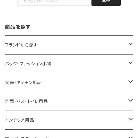
商品を探す
ブランドから探す
LOQI
バッグ・ファッション小物
ideaco
エコバッグ
食器・キッチン用品
a.depeche
アクセサリー
キッチンラック
洗面・バス・トイレ用品
ROOTOTE
トートバッグ
キッチンペーパーホルダー
洗面用品
インテリア用品