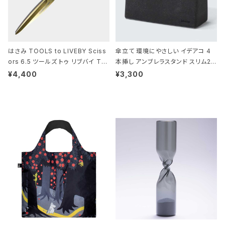
はさみ TOOLS to LIVEBY Sciss
傘立て 環境にやさしい イデアコ 4
ors 6.5 ツールズ トゥ リブバイ TL
本挿し アンブレラスタンド スリム2 i
010 シザーズ 6.5 ゴールド
deaco Umbrella Stand slim2 s
¥4,400
¥3,300
tone ストーンサンドブラック