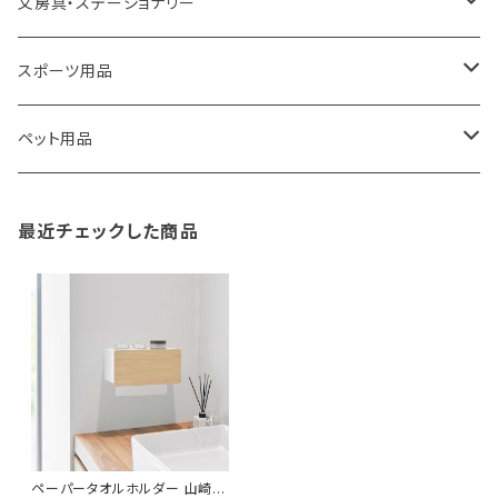
100percent
保冷バッグ
食器・テーブルウェア
掃除・洗濯用品
アイロン台
文房具・ステーショナリー
藤田金属
リュックサック
ゴミ箱
トイレ用品
アクセサリー収納
筆記具・ペン
スポーツ用品
TG
ショルダーバッグ
収納用品
バス用品
ウェットティッシュケース
ノート
卓球用品
ペット用品
gym master
ボストンバッグ
スポンジラック
傘立て
その他
犬用グッズ
最近チェックした商品
paperblanks
スポーツバッグ
ソープディスペンサー
ガーデニング用品
猫用グッズ
Like-it
マザーズバッグ
タオルハンガー
蚊やり
その他
KIND BAG LONDON
パソコンケース
調理器具・調理小物
クッション・クッションカバー
tower
バッグアクセサリー
ディッシュラック
玄関収納
ペーパータオルホルダー 山崎実