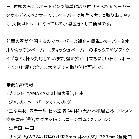
ー。付属の石こうボードピンで簡単に取り付けるられるペーパー
タオルディスペンサーです。ペーパーは片手でサッと取り出しやす
く、天板はトレーになっていて小物置きとして便利です。
前面の蓋が全開するのでペーパーの補充も簡単。ペーパータオ
ルやキッチンペーパー、ティッシュペーパーのボックスやソフトタ
イプなど、様々対応しています。壁の穴が目立ちにくい石こうボー
ドピン（付属）の他に、木ネジでも取り付け可能です。
●商品の情報
・ブランド：YAMAZAKI（山崎実業）/日本
・ジャンル：ペーパータオルホルダー
・主な素材：スチール 粉体塗装（本体）/天然木積層合板 ウレタン
樹脂塗装（蓋）/マグネット/シリコーンゴム（クッション）
・生産国：中国
・サイズ：約W274xD140xH136mm（本体）/約H263mm（蓋開口