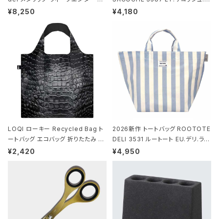
ストンバッグ ショルダーバッグ JEAN
ミエ-B ショルダーバッグ グロスネイ
¥8,250
¥4,180
-MICHEL BASQUIAT/Crown Bla
ビー
ck ジャン=ミッシェル・バスキア/クラ
ウン ブラック
LOQI ローキー Recycled Bag ト
2026新作 トートバッグ ROOTOTE
ートバッグ エコバッグ 折りたたみ 大
DELI 3531 ルートート EU.デリ.ラミ
きめ 撥水加工 収納ポーチ CROCO
ネート-W サックス・ホワイト
¥2,420
¥4,950
DILE/Black クロコダイル/ブラック