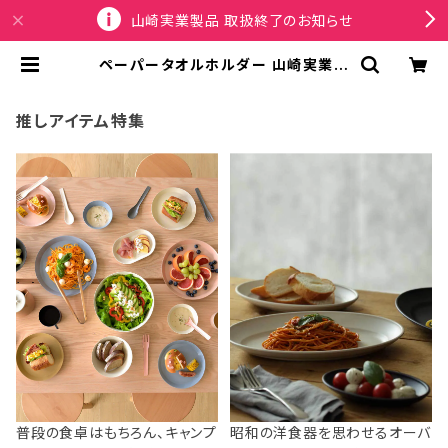
山崎実業製品 取扱終了のお知らせ
ペーパータオルホルダー 山崎実業 R
IN リン ウォールペーパータオルディ
スペンサー 石こうボード壁対応 1011
5 ナチュラル | SPORTUS
推しアイテム特集
普段の食卓はもちろん、キャンプ
昭和の洋食器を思わせるオーバ