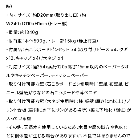
時）
・内寸サイズ：約D20mm（取り出し口）/約
W240xD110xH1mm（トレー部）
・重量：約1340g
・耐荷重：本体500g、トレー部1.5kg（静止荷重）
・付属品：石こうボードピンセット x4（取り付けピース x4、クギ
x12、キャップ x4）/木ネジ x4
・対応サイズ：幅254x奥行120x高さ115mm以内のペーパータオ
ルやキッチンペーパー、ティッシュペーパー
・取り付け可能な壁（石こうボードピン使用時）：壁紙 布壁紙 ビ
ニール壁紙貼りなどの石こうボードや薄ベニヤ
・取り付け可能な壁（木ネジ使用時）：柱 板壁（厚さ1cm以上）/プ
リント合板（裏側に水平にサンがある場所）/裏に下地材（間柱）が
入っている壁
・その他：天然木を使用しているため、木目や節の出方や色味な
どに個体差が生じる場合がありますが、不良ではありませんので