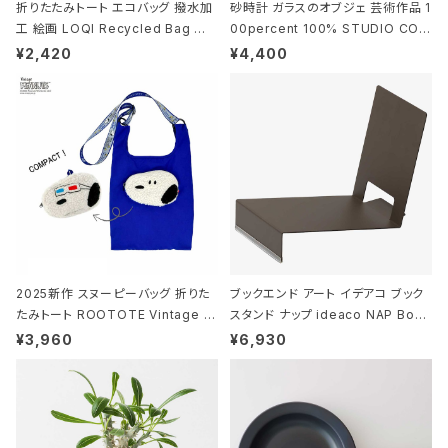
折りたたみトート エコバッグ 撥水加
砂時計 ガラスのオブジェ 芸術作品 1
工 絵画 LOQI Recycled Bag ロ
00percent 100% STUDIO COH
ーキー 大きめ トートバッグ MOOMI
AKU Timeless 100パーセント ス
¥2,420
¥4,400
N/FOREST ムーミン/フォレスト
タジオコハク タイムレス Gray グレ
ー
2025新作 スヌーピーバッグ 折りた
ブックエンド アート イデアコ ブック
たみトート ROOTOTE Vintage P
スタンド ナップ ideaco NAP Book
EANUTS ROO-shopper mid 84
stand ブラウン
¥3,960
¥6,930
59 ルートート IP.ルーショッパーミッ
ド.ピーナッツ-0P 3Dグラス