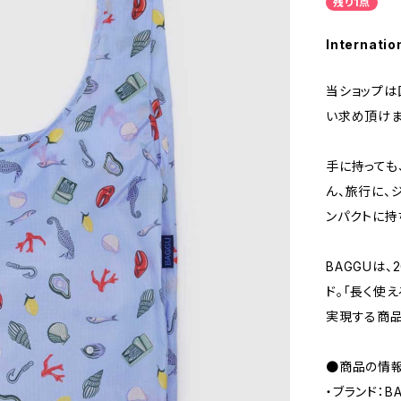
残り1点
Internatio
当ショップは
い求め頂けま
手に持っても
ん、旅行に、
ンパクトに持
BAGGUは
ド。「長く使
実現する商品
●商品の情
・ブランド：B