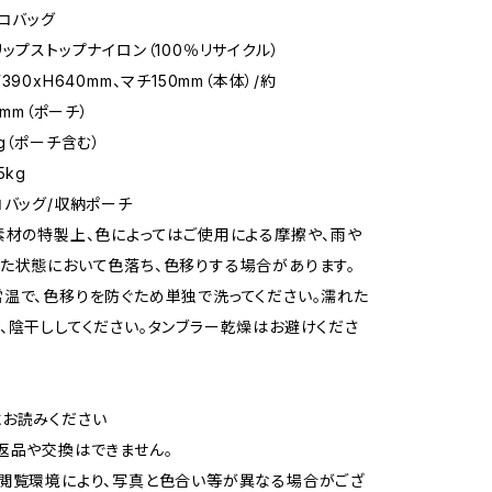
エコバッグ
リップストップナイロン（100％リサイクル）
390xH640mm、マチ150mm（本体）/約
0mm（ポーチ）
g（ポーチ含む）
5kg
コバッグ/収納ポーチ
素材の特製上、色によってはご使用による摩擦や、雨や
た状態において色落ち、色移りする場合があります。
温で、色移りを防ぐため単独で洗ってください。濡れた
、陰干ししてください。タンブラー乾燥はお避けくださ
お読みください
返品や交換はできません。
閲覧環境により、写真と色合い等が異なる場合がござ