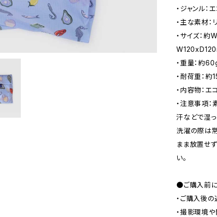
・ジャンル：
・主な素材：
・サイズ：約W
W120xD12
・重量：約60
・耐荷重：約1
・内容物：エ
・注意事項：
汗などで湿っ
洗濯の際は常
まま放置せず
い。
●ご購入前に
・ご購入後の
・撮影環境や