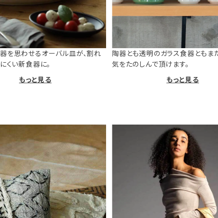
器を思わせるオーバル皿が、割れ
陶器とも透明のガラス食器ともま
けにくい新食器に。
気をたのしんで頂けます。
もっと見る
もっと見る