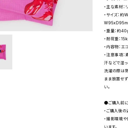
・主な素材：
・サイズ：約W
W95xD95
・重量：約40
・耐荷重：15k
・内容物：エ
・注意事項：
汗などで湿っ
洗濯の際は常
まま放置せず
い。
●ご購入前に
・ご購入後の
・撮影環境や
います。