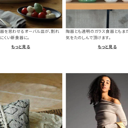
器を思わせるオーバル皿が、割れ
陶器とも透明のガラス食器ともま
けにくい新食器に。
気をたのしんで頂けます。
もっと見る
もっと見る