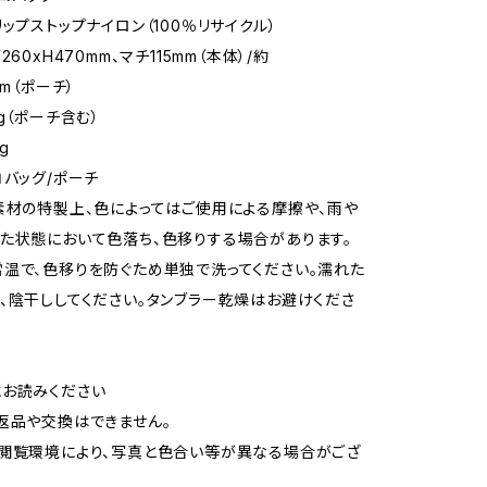
リップストップナイロン（100％リサイクル）
260xH470mm、マチ115mm（本体）/約
mm（ポーチ）
g（ポーチ含む）
g
コバッグ/ポーチ
素材の特製上、色によってはご使用による摩擦や、雨や
た状態において色落ち、色移りする場合があります。
温で、色移りを防ぐため単独で洗ってください。濡れた
、陰干ししてください。タンブラー乾燥はお避けくださ
お読みください
返品や交換はできません。
閲覧環境により、写真と色合い等が異なる場合がござ