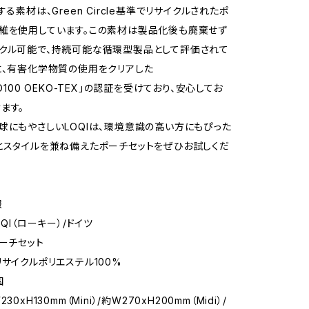
する素材は、Green Circle基準でリサイクルされたポ
維を使用しています。この素材は製品化後も廃棄せず
クル可能で、持続可能な循環型製品として評価されて
に、有害化学物質の使用をクリアした
RD100 OEKO-TEX」の認証を受けており、安心してお
ます。
球にもやさしいLOQIは、環境意識の高い方にもぴった
とスタイルを兼ね備えたポーチセットをぜひお試しくだ
報
OQI（ローキー）/ドイツ
ポーチセット
リサイクルポリエステル100%
国
30xH130mm（Mini）/約W270xH200mm（Midi）/