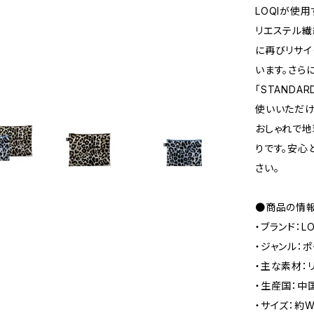
LOQIが使用
リエステル繊
に再びリサイ
います。さら
「STANDA
使いいただけ
おしゃれで地
りです。安心
さい。
●商品の情
・ブランド：L
・ジャンル：
・主な素材：
・生産国：中
・サイズ：約W2