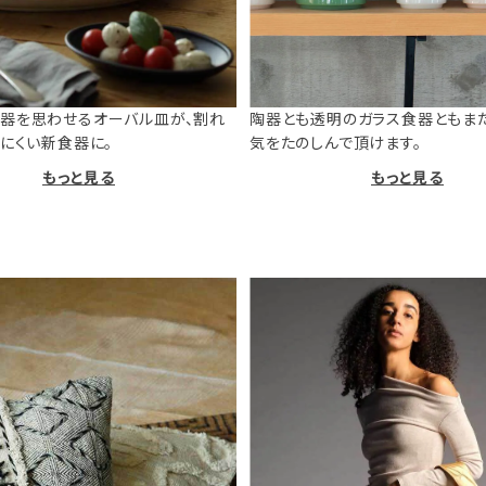
器を思わせるオーバル皿が、割れ
陶器とも透明のガラス食器ともま
けにくい新食器に。
気をたのしんで頂けます。
もっと見る
もっと見る