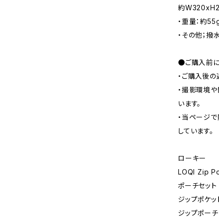
約W320xH2
・重量：約55
・その他；撥
●ご購入前に
・ご購入後の
・撮影環境や
います。
・当ページで
しています。
ローキー
LOQI Zip P
ポーチセット
ジップポケッ
ジップポーチ