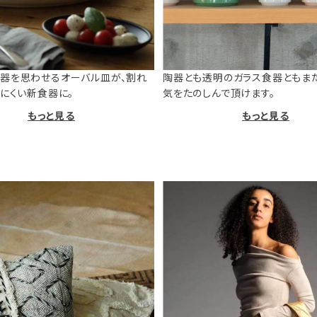
器を思わせるオーバル皿が、割れ
陶器とも透明のガラス食器ともま
けにくい新食器に。
気をたのしんで頂けます。
もっと見る
もっと見る