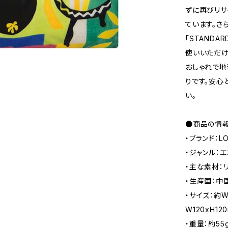
ずに再びリサ
ています。さ
「STANDA
使いいただけ
おしゃれで地
りです。安心
い。
●商品の情
・ブランド：L
・ジャンル：
・主な素材：
・生産国：中
・サイズ：約W
W120xH1
・重量：約55