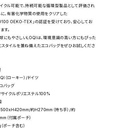
イクル可能で、持続可能な循環型製品として評価され
らに、有害化学物質の使用をクリアした
RD100 OEKO-TEX」の認証を受けており、安心してお
ます。
球にもやさしいLOQIは、環境意識の高い方にもぴった
とスタイルを兼ね備えたエコバッグをぜひお試しくださ
報
OQI（ローキー）/ドイツ
エコバッグ
リサイクルポリエステル100%
国
500xH420mm/約H270mm（持ち手）/約
20mm（付属ポーチ）
g（ポーチ含む）