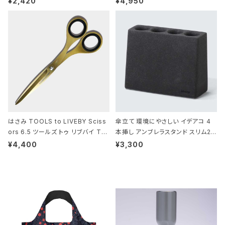
¥2,420
¥4,950
DILE/Black クロコダイル/ブラック
はさみ TOOLS to LIVEBY Sciss
傘立て 環境にやさしい イデアコ 4
ors 6.5 ツールズ トゥ リブバイ TL
本挿し アンブレラスタンド スリム2 i
010 シザーズ 6.5 ゴールド
deaco Umbrella Stand slim2 s
¥4,400
¥3,300
tone ストーンサンドブラック