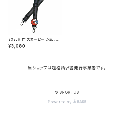
KIND BAG LONDON
パソコンケース
調理器具・調理小物
クッション・クッションカバー
tower
バッグアクセサリー
ディッシュラック
玄関収納
2025新作 スヌーピー ショルダ
ーストラップ ROOTOTE Vinta
¥3,080
ge PEANUTS STRAP 8440
ルートート IP.WR.ストラップ.ピ
Kaweco
マスク・マスクケース
ブレッドケース
コスメ収納
ーナッツ-0G ブラック
当ショップは適格請求書発行事業者です。
Rivers
傘・レインコート
弁当箱・水筒
ゴミ箱
FABER-CASTELL
手袋・イヤーマフ・ソックス
保存容器
収納用品
© SPORTUS
Powered by
BAGGU
財布・名刺・定期入れ
包丁・まな板
スマホアクセサリー
tosca
その他
水切りラック
タオルハンガー