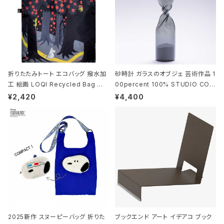
折りたたみトート エコバッグ 撥水加
砂時計 ガラスのオブジェ 芸術作品 1
工 絵画 LOQI Recycled Bag ロ
00percent 100% STUDIO COH
ーキー 大きめ トートバッグ MOOMI
AKU Timeless 100パーセント ス
¥2,420
¥4,400
N/FOREST ムーミン/フォレスト
タジオコハク タイムレス Gray グレ
ー
2025新作 スヌーピーバッグ 折りた
ブックエンド アート イデアコ ブック