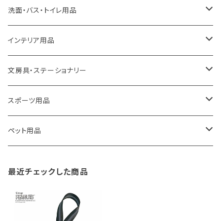
a.depeche
アクセサリー
キッチンラック
洗面・バス・トイレ用品
ROOTOTE
トートバッグ
キッチンペーパーホルダー
洗面用品
インテリア用品
100percent
保冷バッグ
食器・テーブルウェア
掃除・洗濯用品
アイロン台
文房具・ステーショナリー
藤田金属
リュックサック
ゴミ箱
トイレ用品
アクセサリー収納
筆記具・ペン
スポーツ用品
TG
ショルダーバッグ
収納用品
バス用品
ウェットティッシュケース
ノート
卓球用品
ペット用品
gym master
ボストンバッグ
スポンジラック
傘立て
その他
犬用グッズ
最近チェックした商品
paperblanks
スポーツバッグ
ソープディスペンサー
ガーデニング用品
猫用グッズ
Like-it
マザーズバッグ
タオルハンガー
蚊やり
その他