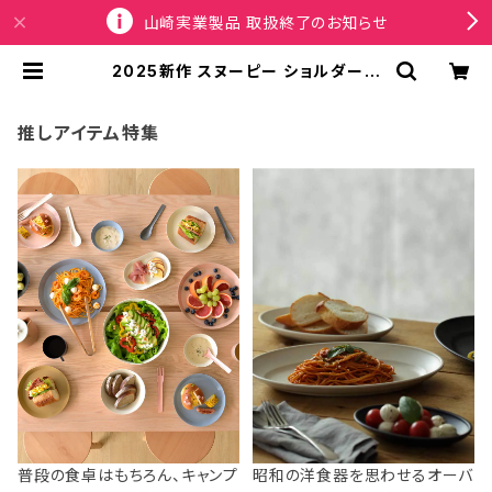
山崎実業製品 取扱終了のお知らせ
2025新作 スヌーピー ショルダース
トラップ ROOTOTE Vintage PEA
NUTS STRAP 8440 ルートート I
P.WR.ストラップ.ピーナッツ-0G ブ
推しアイテム特集
ラック | SPORTUS
普段の食卓はもちろん、キャンプ
昭和の洋食器を思わせるオーバ