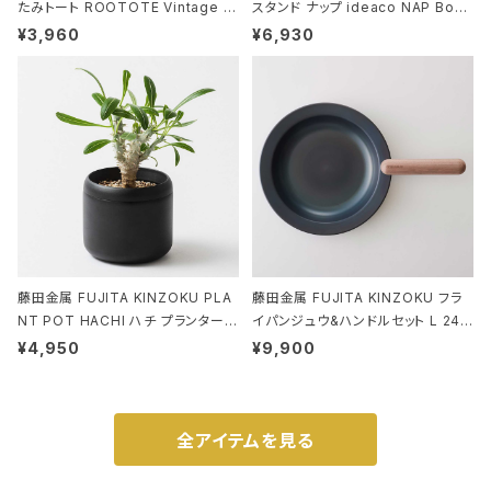
たみトート ROOTOTE Vintage P
スタンド ナップ ideaco NAP Book
EANUTS ROO-shopper mid 84
stand ブラウン
¥3,960
¥6,930
59 ルートート IP.ルーショッパーミッ
ド.ピーナッツ-0P 3Dグラス
藤田金属 FUJITA KINZOKU PLA
藤田金属 FUJITA KINZOKU フラ
NT POT HACHI ハチ プランターポ
イパンジュウ&ハンドルセット L 24c
ット 3号 ブラック
m ガス火・IH対応 鉄フライパン ウォ
¥4,950
¥9,900
ルナット
全アイテムを見る