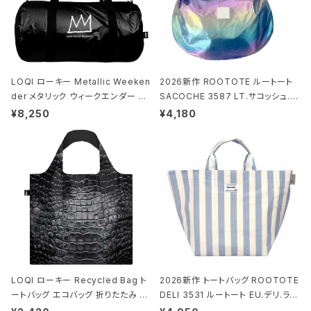
LOQI ローキー Metallic Weeken
2026新作 ROOTOTE ルートート
der メタリック ウィークエンダー ボ
SACOCHE 3587 LT.サコッシュ.ル
ストンバッグ ショルダーバッグ JEAN
ミエ-B ショルダーバッグ グロスネイ
¥8,250
¥4,180
-MICHEL BASQUIAT/Crown Bla
ビー
ck ジャン=ミッシェル・バスキア/クラ
ウン ブラック
LOQI ローキー Recycled Bag ト
2026新作 トートバッグ ROOTOTE
ートバッグ エコバッグ 折りたたみ 大
DELI 3531 ルートート EU.デリ.ラミ
きめ 撥水加工 収納ポーチ CROCO
ネート-W サックス・ホワイト