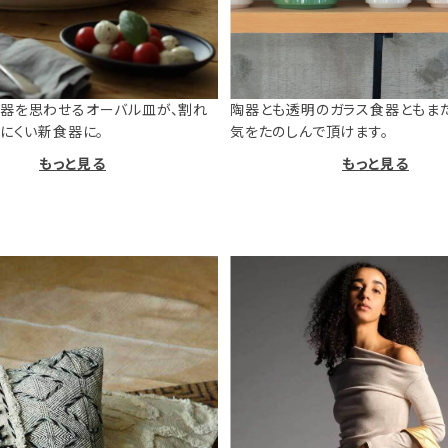
器を思わせるオーバル皿が、割れ
陶器とも透明のガラス食器ともま
けにくい新食器に。
気をたのしんで頂けます。
もっと見る
もっと見る