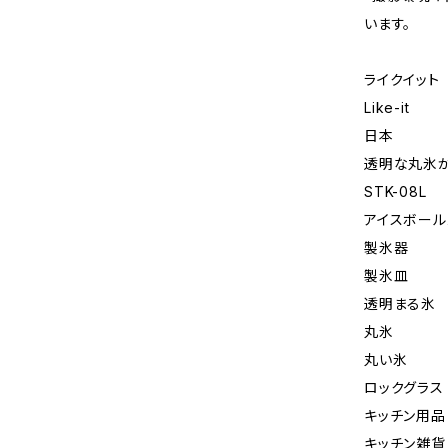
います。
ライクイット
Like-it
日本
透明な丸氷
STK-08L
アイスボール
製氷器
製氷皿
透明まる氷
丸氷
丸い氷
ロックグラス
キッチン用品
キッチン雑貨