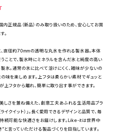
T
国内正規品（新品）のみ取り扱いのため、安心してお買
す。
、直径約70mmの透明な丸氷を作れる製氷器。本体
うことで、製氷時にミネラルを含んだ氷と純度の高い
製氷。通常の氷に比べて溶けにくく、雑味が少ないの
の味を楽しめます。上フタは柔らかい素材でギュッと
が上フタから離れ、簡単に取り出す事ができます。
美しさを兼ね備えた、創意工夫あふれる生活用品ブラ
-it（ライクイット）」。長く愛用できるデザインと品質で、毎
持続可能な快適さをお届けします。Like-itは世界中
き”と言っていただける製品づくりを目指しています。