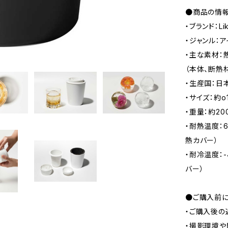
●商品の情
・ブランド：Li
・ジャンル：
・主な素材：
（本体、断熱
・生産国：日
・サイズ：約o1
・重量：約20
・耐熱温度：6
熱カバー）
・耐冷温度：-
バー）
●ご購入前に
・ご購入後の
・撮影環境や