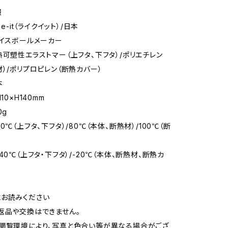
報
ke-it（ライクイット）/日本
アイスボールメーカー
熱可塑性エラストマー（上フタ、下フタ）/ポリエチレン
材）/ポリプロピレン（断熱カバー）
本
10×H140mm
0g
0℃（上フタ、下フタ）/80℃（本体、断熱材）/100℃（断
40℃（上フタ・下フタ）/-20℃（本体、断熱材、断熱カ
お読みください
返品や交換はできません。
閲覧環境により、写真と色合い等が異なる場合がござ