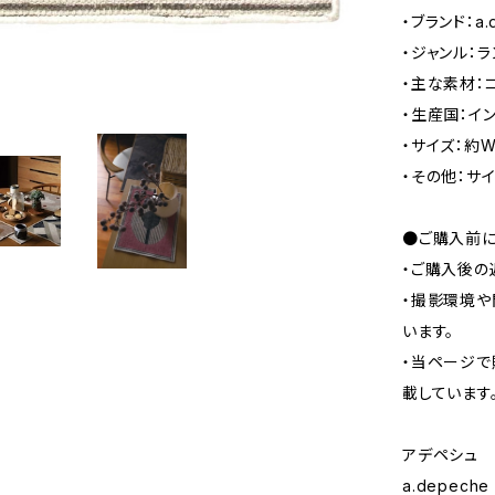
・ブランド：a
・ジャンル：
・主な素材：コ
・生産国：イ
・サイズ：約W
・その他：サ
●ご購入前に
・ご購入後の
・撮影環境や
います。
・当ページで
載しています
アデペシュ
a.depeche