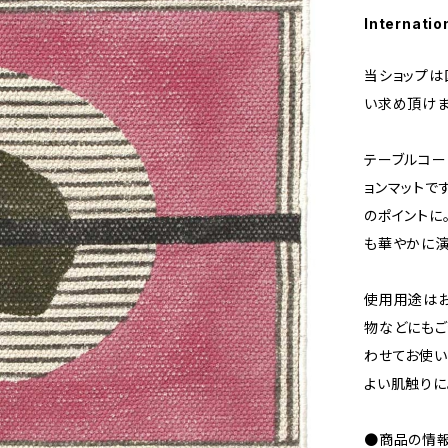
Internatio
当ショップは
い求め頂けま
テーブルコー
ョンマットで
のポイントに
も華やかに演
使用用途はお
物などにもご
わせてお使い
よい肌触りに
●商品の情