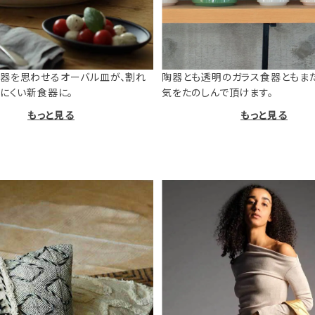
器を思わせるオーバル皿が、割れ
陶器とも透明のガラス食器ともま
けにくい新食器に。
気をたのしんで頂けます。
もっと見る
もっと見る