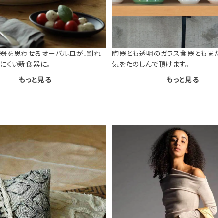
器を思わせるオーバル皿が、割れ
陶器とも透明のガラス食器ともま
けにくい新食器に。
気をたのしんで頂けます。
もっと見る
もっと見る