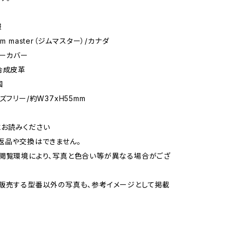
報
ym master（ジムマスター）/カナダ
キーカバー
合成皮革
国
ズフリー/約W37xH55mm
お読みください
返品や交換はできません。
閲覧環境により、写真と色合い等が異なる場合がござ
販売する型番以外の写真も、参考イメージとして掲載
r