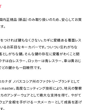
T
国内正規品（新品）のみ取り扱いのため、安心してお買
す。
をつければ鍵もなくさない。カギに愛嬌ある覆面レス
いるお茶目なキーカバーです。ついつい忘れがちな
落としがちな鍵。そんな鍵の存在に愛着がわくこと間
ウチは白レスラー、ロッカーは青レスラー、車は黄おじ
でどの鍵かも一目瞭然です。
業のカナダ ノバスコシア州のファクトリーブランドとして
 master。高度なニッティング技術により、地元の警察
ちのアンダーウェアとして絶大な支持を得て、 やがて
ウェア全般を手がける一大メーカーとして成長を遂げ
す。