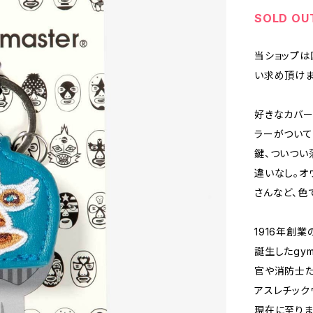
SOLD OU
当ショップは
い求め頂けま
好きなカバー
ラーがついて
鍵、ついつい
違いなし。オ
さんなど、色
1916年創
誕生したgym
官や消防士た
アスレチック
現在に至りま