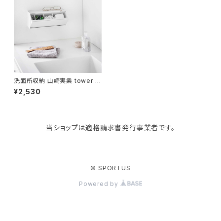
Like-it
マザーズバッグ
タオルハンガー
蚊やり
その他
KIND BAG LONDON
パソコンケース
調理器具・調理小物
クッション・クッションカバー
tower
バッグアクセサリー
ディッシュラック
玄関収納
洗面所収納 山崎実業 tower タ
ワー ウォール洗面収納ケース
¥2,530
石こうボード壁対応 1355 ホワ
イト
Kaweco
マスク・マスクケース
ブレッドケース
コスメ収納
当ショップは適格請求書発行事業者です。
Rivers
傘・レインコート
弁当箱・水筒
ゴミ箱
FABER-CASTELL
手袋・イヤーマフ・ソックス
保存容器
収納用品
© SPORTUS
Powered by
BAGGU
財布・名刺・定期入れ
包丁・まな板
スマホアクセサリー