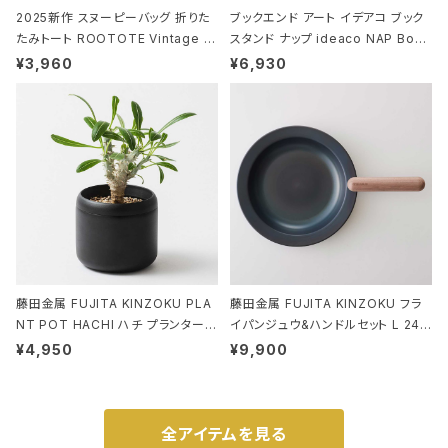
2025新作 スヌーピーバッグ 折りた
ブックエンド アート イデアコ ブック
たみトート ROOTOTE Vintage P
スタンド ナップ ideaco NAP Book
EANUTS ROO-shopper mid 84
stand ブラウン
¥3,960
¥6,930
59 ルートート IP.ルーショッパーミッ
ド.ピーナッツ-0P 3Dグラス
藤田金属 FUJITA KINZOKU PLA
藤田金属 FUJITA KINZOKU フラ
NT POT HACHI ハチ プランターポ
イパンジュウ&ハンドルセット L 24c
ット 3号 ブラック
m ガス火・IH対応 鉄フライパン ウォ
¥4,950
¥9,900
ルナット
全アイテムを見る