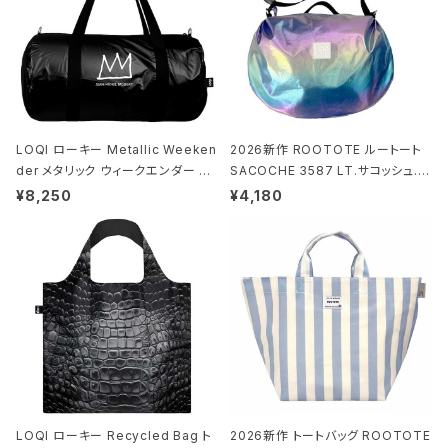
LOQI ローキー Metallic Weeken
2026新作 ROOTOTE ルートート
der メタリック ウィークエンダー ボ
SACOCHE 3587 LT.サコッシュ.ル
ストンバッグ ショルダーバッグ JEAN
ミエ-B ショルダーバッグ グロスネイ
¥8,250
¥4,180
-MICHEL BASQUIAT/Crown Bla
ビー
ck ジャン=ミッシェル・バスキア/クラ
ウン ブラック
LOQI ローキー Recycled Bag ト
2026新作 トートバッグ ROOTOTE