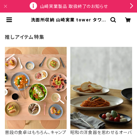
山崎実業製品 取扱終了のお知らせ
洗面所収納 山崎実業 tower タワー
ウォール洗面収納ケース 石こうボー
ド壁対応 1355 ホワイト | SPORTU
S
推しアイテム特集
普段の食卓はもちろん、キャンプ
昭和の洋食器を思わせるオーバ