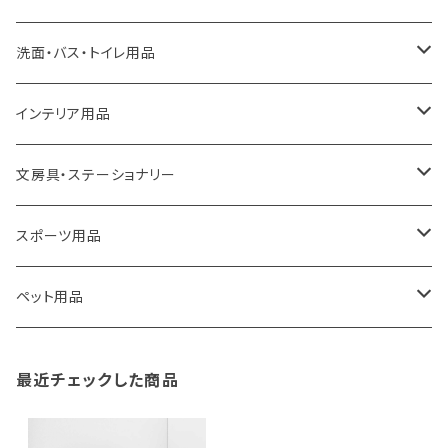
a.depeche
アクセサリー
キッチンラック
洗面・バス・トイレ用品
ROOTOTE
トートバッグ
キッチンペーパーホルダー
洗面用品
インテリア用品
100percent
保冷バッグ
食器・テーブルウェア
掃除・洗濯用品
アイロン台
文房具・ステーショナリー
藤田金属
リュックサック
ゴミ箱
トイレ用品
アクセサリー収納
筆記具・ペン
スポーツ用品
TG
ショルダーバッグ
収納用品
バス用品
ウェットティッシュケース
ノート
卓球用品
ペット用品
gym master
ボストンバッグ
スポンジラック
傘立て
その他
犬用グッズ
最近チェックした商品
paperblanks
スポーツバッグ
ソープディスペンサー
ガーデニング用品
猫用グッズ