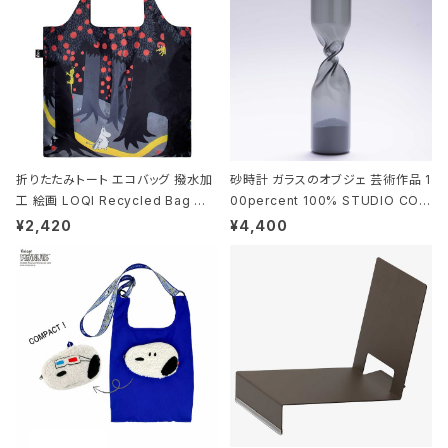
折りたたみトート エコバッグ 撥水加
砂時計 ガラスのオブジェ 芸術作品 1
工 絵画 LOQI Recycled Bag ロ
00percent 100% STUDIO COH
ーキー 大きめ トートバッグ MOOMI
AKU Timeless 100パーセント ス
¥2,420
¥4,400
N/FOREST ムーミン/フォレスト
タジオコハク タイムレス Gray グレ
ー