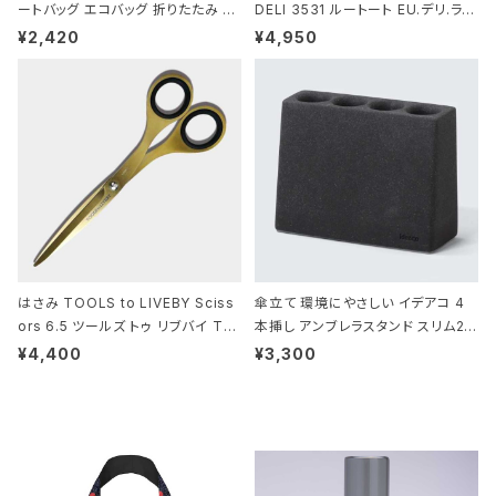
ートバッグ エコバッグ 折りたたみ 大
DELI 3531 ルートート EU.デリ.ラミ
きめ 撥水加工 収納ポーチ CROCO
ネート-W サックス・ホワイト
¥2,420
¥4,950
DILE/Black クロコダイル/ブラック
はさみ TOOLS to LIVEBY Sciss
傘立て 環境にやさしい イデアコ 4
ors 6.5 ツールズ トゥ リブバイ TL
本挿し アンブレラスタンド スリム2 i
010 シザーズ 6.5 ゴールド
deaco Umbrella Stand slim2 s
¥4,400
¥3,300
tone ストーンサンドブラック