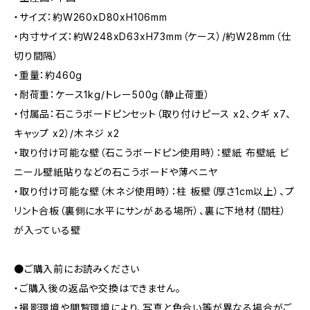
・サイズ：約W260xD80xH106mm
・内寸サイズ：約W248xD63xH73mm（ケース）/約W28mm（仕
切り間隔）
・重量：約460g
・耐荷重：ケース1kg/トレー500g（静止荷重）
・付属品：石こうボードピンセット（取り付けピース x2、クギ x7、
キャップ x2）/木ネジ x2
・取り付け可能な壁（石こうボードピン使用時）：壁紙 布壁紙 ビ
ニール壁紙貼りなどの石こうボードや薄ベニヤ
・取り付け可能な壁（木ネジ使用時）：柱 板壁（厚さ1cm以上）、プ
リント合板（裏側に水平にサンがある場所）、裏に下地材（間柱）
が入っている壁
●ご購入前にお読みください
・ご購入後の返品や交換はできません。
・撮影環境や閲覧環境により、写真と色合い等が異なる場合がご