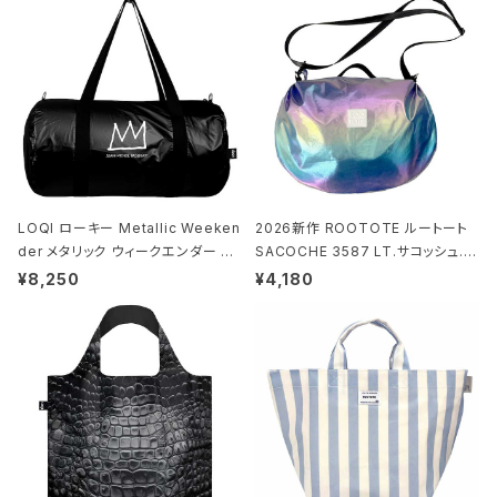
LOQI ローキー Metallic Weeken
2026新作 ROOTOTE ルートート
der メタリック ウィークエンダー ボ
SACOCHE 3587 LT.サコッシュ.ル
ストンバッグ ショルダーバッグ JEAN
ミエ-B ショルダーバッグ グロスネイ
¥8,250
¥4,180
-MICHEL BASQUIAT/Crown Bla
ビー
ck ジャン=ミッシェル・バスキア/クラ
ウン ブラック