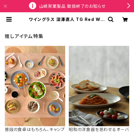
山崎実業製品 取扱終了のお知らせ
ワイングラス 深澤直人 TG Red Win
e Glass 250ml ティージー 赤ワイ
ングラス 250ml クリア | SPORTU
S
推しアイテム特集
普段の食卓はもちろん、キャンプ
昭和の洋食器を思わせるオーバ