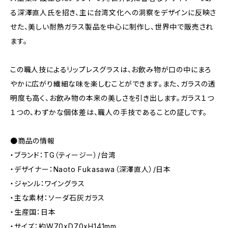
る深澤直人氏を招き、主に台湾文化への洞察をデザインに反映さ
せた、美しい耐熱ガラス製品を中心に制作し、世界中で販売され
ます。
この職人技によるリップレスグラスは、お飲み物が口の中にまろ
やかに広がり繊細な味を楽しむことができます。また、ガラスの透
明度も高く、お飲み物の本来の美しさを引き出します。ガラス１つ
１つの、わずかな個体差は、職人の手技であることの証しです。
●商品の情報
・ブランド：TG（ティージー）/台湾
・デザイナー：Naoto Fukasawa（深澤直人）/日本
・ジャンル：ワイングラス
・主な素材：ソーダ石灰ガラス
・生産国：日本
・サイズ：約W70xD70xH141mm