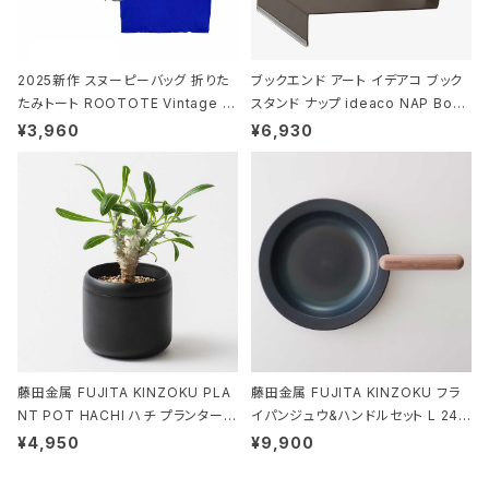
2025新作 スヌーピーバッグ 折りた
ブックエンド アート イデアコ ブック
たみトート ROOTOTE Vintage P
スタンド ナップ ideaco NAP Book
EANUTS ROO-shopper mid 84
stand ブラウン
¥3,960
¥6,930
59 ルートート IP.ルーショッパーミッ
ド.ピーナッツ-0P 3Dグラス
藤田金属 FUJITA KINZOKU PLA
藤田金属 FUJITA KINZOKU フラ
NT POT HACHI ハチ プランターポ
イパンジュウ&ハンドルセット L 24c
ット 3号 ブラック
m ガス火・IH対応 鉄フライパン ウォ
¥4,950
¥9,900
ルナット