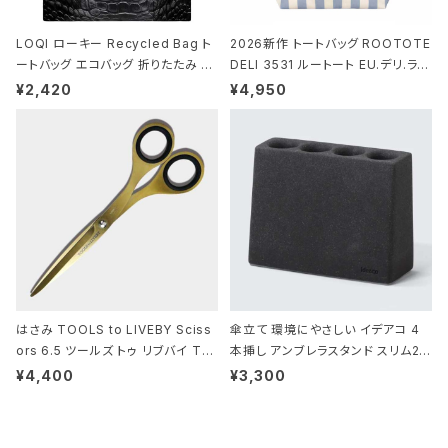
LOQI ローキー Recycled Bag ト
2026新作 トートバッグ ROOTOTE
ートバッグ エコバッグ 折りたたみ 大
DELI 3531 ルートート EU.デリ.ラミ
きめ 撥水加工 収納ポーチ CROCO
ネート-W サックス・ホワイト
¥2,420
¥4,950
DILE/Black クロコダイル/ブラック
はさみ TOOLS to LIVEBY Sciss
傘立て 環境にやさしい イデアコ 4
ors 6.5 ツールズ トゥ リブバイ TL
本挿し アンブレラスタンド スリム2 i
010 シザーズ 6.5 ゴールド
deaco Umbrella Stand slim2 s
¥4,400
¥3,300
tone ストーンサンドブラック