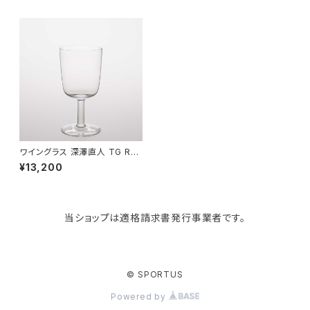
paperblanks
スポーツバッグ
ソープディスペンサー
ガーデニング用品
猫用グッズ
Like-it
マザーズバッグ
タオルハンガー
蚊やり
その他
KIND BAG LONDON
パソコンケース
調理器具・調理小物
クッション・クッションカバー
tower
バッグアクセサリー
ディッシュラック
玄関収納
ワイングラス 深澤直人 TG Re
d Wine Glass 250ml ティー
¥13,200
ジー 赤ワイングラス 250ml ク
リア
Kaweco
マスク・マスクケース
ブレッドケース
コスメ収納
当ショップは適格請求書発行事業者です。
Rivers
傘・レインコート
弁当箱・水筒
ゴミ箱
FABER-CASTELL
手袋・イヤーマフ・ソックス
保存容器
収納用品
© SPORTUS
Powered by