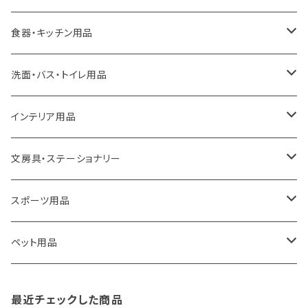
ideaco
エコバッグ
食器・キッチン用品
a.depeche
アクセサリー
キッチンラック
洗面・バス・トイレ用品
ROOTOTE
トートバッグ
キッチンペーパーホルダー
洗面用品
インテリア用品
100percent
保冷バッグ
食器・テーブルウェア
掃除・洗濯用品
アイロン台
文房具・ステーショナリー
藤田金属
リュックサック
ゴミ箱
トイレ用品
アクセサリー収納
筆記具・ペン
スポーツ用品
TG
ショルダーバッグ
収納用品
バス用品
ウェットティッシュケース
ノート
卓球用品
ペット用品
gym master
ボストンバッグ
スポンジラック
傘立て
その他
犬用グッズ
最近チェックした商品