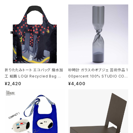
折りたたみトート エコバッグ 撥水加
砂時計 ガラスのオブジェ 芸術作品 1
工 絵画 LOQI Recycled Bag ロ
00percent 100% STUDIO COH
ーキー 大きめ トートバッグ MOOMI
AKU Timeless 100パーセント ス
¥2,420
¥4,400
N/FOREST ムーミン/フォレスト
タジオコハク タイムレス Gray グレ
ー