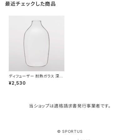
最近チェックした商品
paperblanks
スポーツバッグ
ソープディスペンサー
ガーデニング用品
猫用グッズ
Like-it
マザーズバッグ
タオルハンガー
蚊やり
その他
KIND BAG LONDON
パソコンケース
調理器具・調理小物
クッション・クッションカバー
tower
バッグアクセサリー
ディッシュラック
玄関収納
ディフューザー 耐熱ガラス 深澤
直人 TG Glass Aroma Diffu
¥2,530
ser ティージー ガラス製 アロマ
ディフューザー クリア
Kaweco
マスク・マスクケース
ブレッドケース
コスメ収納
当ショップは適格請求書発行事業者です。
Rivers
傘・レインコート
弁当箱・水筒
ゴミ箱
FABER-CASTELL
手袋・イヤーマフ・ソックス
保存容器
収納用品
© SPORTUS