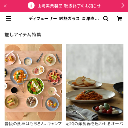
山崎実業製品 取扱終了のお知らせ
ディフューザー 耐熱ガラス 深澤直人
TG Glass Aroma Diffuser ティ
ージー ガラス製 アロマディフューザ
ー クリア | SPORTUS
推しアイテム特集
普段の食卓はもちろん、キャンプ
昭和の洋食器を思わせるオーバ