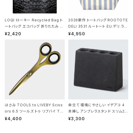
LOQI ローキー Recycled Bag ト
2026新作 トートバッグ ROOTOTE
ートバッグ エコバッグ 折りたたみ 大
DELI 3531 ルートート EU.デリ.ラミ
きめ 撥水加工 収納ポーチ CROCO
ネート-W サックス・ホワイト
¥2,420
¥4,950
DILE/Black クロコダイル/ブラック
はさみ TOOLS to LIVEBY Sciss
傘立て 環境にやさしい イデアコ 4
ors 6.5 ツールズ トゥ リブバイ TL
本挿し アンブレラスタンド スリム2 i
010 シザーズ 6.5 ゴールド
deaco Umbrella Stand slim2 s
¥4,400
¥3,300
tone ストーンサンドブラック