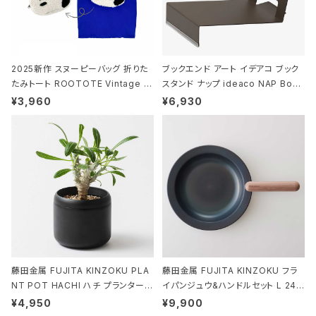
2025新作 スヌーピーバッグ 折りた
ブックエンド アート イデアコ ブック
たみトート ROOTOTE Vintage P
スタンド ナップ ideaco NAP Book
EANUTS ROO-shopper mid 84
stand ブラウン
¥3,960
¥6,930
59 ルートート IP.ルーショッパーミッ
ド.ピーナッツ-0P 3Dグラス
藤田金属 FUJITA KINZOKU PLA
藤田金属 FUJITA KINZOKU フラ
NT POT HACHI ハチ プランターポ
イパンジュウ&ハンドルセット L 24c
ット 3号 ブラック
m ガス火・IH対応 鉄フライパン ウォ
¥4,950
¥9,900
ルナット