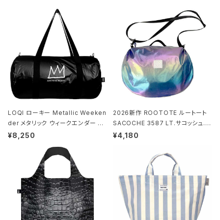
LOQI ローキー Metallic Weeken
2026新作 ROOTOTE ルートート
der メタリック ウィークエンダー ボ
SACOCHE 3587 LT.サコッシュ.ル
ストンバッグ ショルダーバッグ JEAN
ミエ-B ショルダーバッグ グロスネイ
¥8,250
¥4,180
-MICHEL BASQUIAT/Crown Bla
ビー
ck ジャン=ミッシェル・バスキア/クラ
ウン ブラック