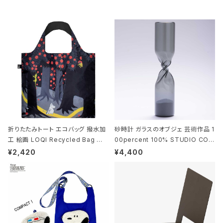
折りたたみトート エコバッグ 撥水加
砂時計 ガラスのオブジェ 芸術作品 1
工 絵画 LOQI Recycled Bag ロ
00percent 100% STUDIO COH
ーキー 大きめ トートバッグ MOOMI
AKU Timeless 100パーセント ス
¥2,420
¥4,400
N/FOREST ムーミン/フォレスト
タジオコハク タイムレス Gray グレ
ー