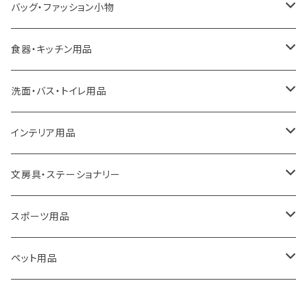
LOQI
バッグ・ファッション小物
ideaco
エコバッグ
食器・キッチン用品
a.depeche
アクセサリー
キッチンラック
洗面・バス・トイレ用品
ROOTOTE
トートバッグ
キッチンペーパーホルダー
洗面用品
インテリア用品
100percent
保冷バッグ
食器・テーブルウェア
掃除・洗濯用品
アイロン台
文房具・ステーショナリー
藤田金属
リュックサック
ゴミ箱
トイレ用品
アクセサリー収納
筆記具・ペン
スポーツ用品
TG
ショルダーバッグ
収納用品
バス用品
ウェットティッシュケース
ノート
卓球用品
ペット用品
gym master
ボストンバッグ
スポンジラック
傘立て
その他
犬用グッズ