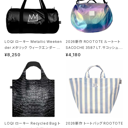
LOQI ローキー Metallic Weeken
2026新作 ROOTOTE ルートート
der メタリック ウィークエンダー ボ
SACOCHE 3587 LT.サコッシュ.ル
ストンバッグ ショルダーバッグ JEAN
ミエ-B ショルダーバッグ グロスネイ
¥8,250
¥4,180
-MICHEL BASQUIAT/Crown Bla
ビー
ck ジャン=ミッシェル・バスキア/クラ
ウン ブラック
LOQI ローキー Recycled Bag ト
2026新作 トートバッグ ROOTOTE