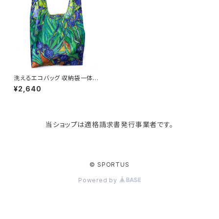
Like-it
マザーズバッグ
タオルハンガー
蚊やり
その他
KIND BAG LONDON
パソコンケース
調理器具・調理小物
クッション・クッションカバー
tower
バッグアクセサリー
ディッシュラック
玄関収納
洗えるエコバッグ 収納袋一体型
英国ブランド KIND BAG LON
¥2,640
DON カインドバッグ ロンドン
折りたたみトート ミディアムサイ
Kaweco
マスク・マスクケース
ブレッドケース
コスメ収納
ズ ゴッホ / アイリス
当ショップは適格請求書発行事業者です。
Rivers
傘・レインコート
弁当箱・水筒
ゴミ箱
FABER-CASTELL
手袋・イヤーマフ・ソックス
保存容器
収納用品
© SPORTUS
Powered by
BAGGU
財布・名刺・定期入れ
包丁・まな板
スマホアクセサリー