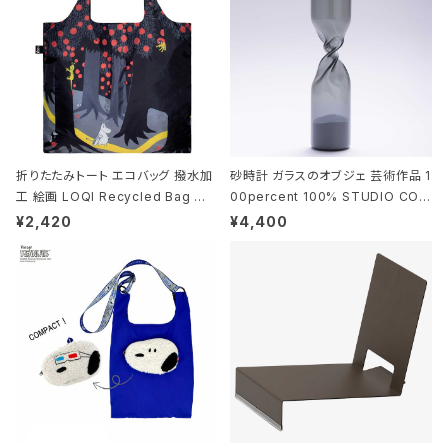
折りたたみトート エコバッグ 撥水加
砂時計 ガラスのオブジェ 芸術作品 1
工 絵画 LOQI Recycled Bag ロ
00percent 100% STUDIO COH
ーキー 大きめ トートバッグ MOOMI
AKU Timeless 100パーセント ス
¥2,420
¥4,400
N/FOREST ムーミン/フォレスト
タジオコハク タイムレス Gray グレ
ー