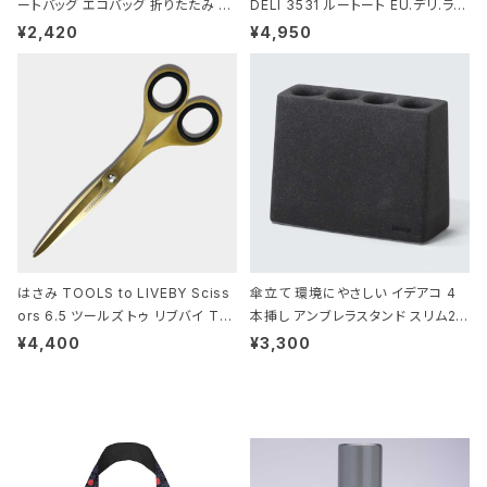
ートバッグ エコバッグ 折りたたみ 大
DELI 3531 ルートート EU.デリ.ラミ
きめ 撥水加工 収納ポーチ CROCO
ネート-W サックス・ホワイト
¥2,420
¥4,950
DILE/Black クロコダイル/ブラック
はさみ TOOLS to LIVEBY Sciss
傘立て 環境にやさしい イデアコ 4
ors 6.5 ツールズ トゥ リブバイ TL
本挿し アンブレラスタンド スリム2 i
010 シザーズ 6.5 ゴールド
deaco Umbrella Stand slim2 s
¥4,400
¥3,300
tone ストーンサンドブラック