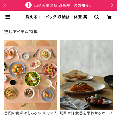
山崎実業製品 取扱終了のお知らせ
洗えるエコバッグ 収納袋一体型 英国
ブランド KIND BAG LONDON カイ
ンドバッグ ロンドン 折りたたみトート
ミディアムサイズ ゴッホ / アイリス |
推しアイテム特集
SPORTUS
普段の食卓はもちろん、キャンプ
昭和の洋食器を思わせるオーバ