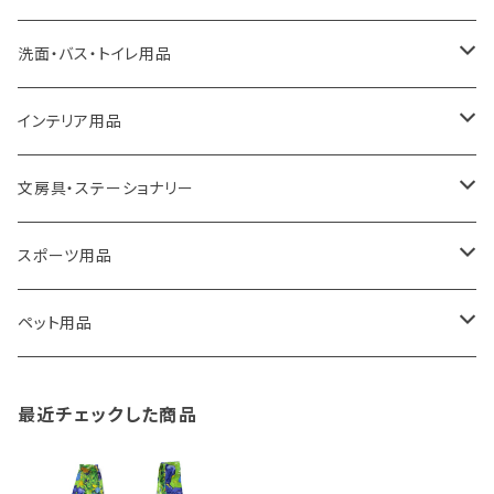
a.depeche
アクセサリー
キッチンラック
洗面・バス・トイレ用品
ROOTOTE
トートバッグ
キッチンペーパーホルダー
洗面用品
インテリア用品
100percent
保冷バッグ
食器・テーブルウェア
掃除・洗濯用品
アイロン台
文房具・ステーショナリー
藤田金属
リュックサック
ゴミ箱
トイレ用品
アクセサリー収納
筆記具・ペン
スポーツ用品
TG
ショルダーバッグ
収納用品
バス用品
ウェットティッシュケース
ノート
卓球用品
ペット用品
gym master
ボストンバッグ
スポンジラック
傘立て
その他
犬用グッズ
最近チェックした商品
paperblanks
スポーツバッグ
ソープディスペンサー
ガーデニング用品
猫用グッズ