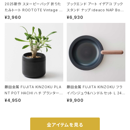
2025新作 スヌーピーバッグ 折りた
ブックエンド アート イデアコ ブック
たみトート ROOTOTE Vintage P
スタンド ナップ ideaco NAP Book
EANUTS ROO-shopper mid 84
stand ブラウン
¥3,960
¥6,930
59 ルートート IP.ルーショッパーミッ
ド.ピーナッツ-0P 3Dグラス
藤田金属 FUJITA KINZOKU PLA
藤田金属 FUJITA KINZOKU フラ
NT POT HACHI ハチ プランターポ
イパンジュウ&ハンドルセット L 24c
ット 3号 ブラック
m ガス火・IH対応 鉄フライパン ウォ
¥4,950
¥9,900
ルナット
全アイテムを見る