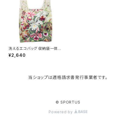
Like-it
マザーズバッグ
タオルハンガー
蚊やり
その他
KIND BAG LONDON
パソコンケース
調理器具・調理小物
クッション・クッションカバー
tower
バッグアクセサリー
ディッシュラック
玄関収納
洗えるエコバッグ 収納袋一体型
英国ブランド KIND BAG LON
¥2,640
DON カインドバッグ ロンドン
折りたたみトート ミディアムサイ
Kaweco
マスク・マスクケース
ブレッドケース
コスメ収納
ズ ヘッケル / 様々な蘭の花
当ショップは適格請求書発行事業者です。
Rivers
傘・レインコート
弁当箱・水筒
ゴミ箱
FABER-CASTELL
手袋・イヤーマフ・ソックス
保存容器
収納用品
© SPORTUS
Powered by
BAGGU
財布・名刺・定期入れ
包丁・まな板
スマホアクセサリー