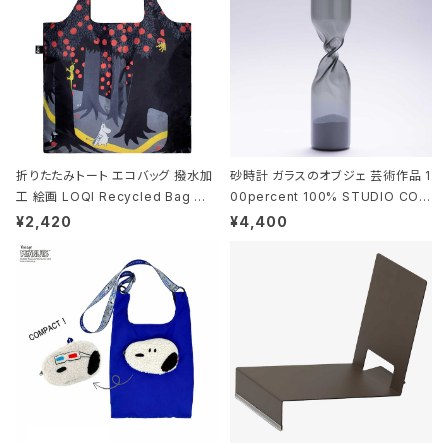
折りたたみトート エコバッグ 撥水加
砂時計 ガラスのオブジェ 芸術作品 1
工 絵画 LOQI Recycled Bag ロ
00percent 100% STUDIO COH
ーキー 大きめ トートバッグ MOOMI
AKU Timeless 100パーセント ス
¥2,420
¥4,400
N/FOREST ムーミン/フォレスト
タジオコハク タイムレス Gray グレ
ー