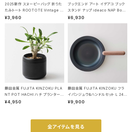
2025新作 スヌーピーバッグ 折りた
ブックエンド アート イデアコ ブック
たみトート ROOTOTE Vintage P
スタンド ナップ ideaco NAP Book
EANUTS ROO-shopper mid 84
stand ブラウン
¥3,960
¥6,930
59 ルートート IP.ルーショッパーミッ
ド.ピーナッツ-0P 3Dグラス
藤田金属 FUJITA KINZOKU PLA
藤田金属 FUJITA KINZOKU フラ
NT POT HACHI ハチ プランターポ
イパンジュウ&ハンドルセット L 24c
ット 3号 ブラック
m ガス火・IH対応 鉄フライパン ウォ
¥4,950
¥9,900
ルナット
全アイテムを見る