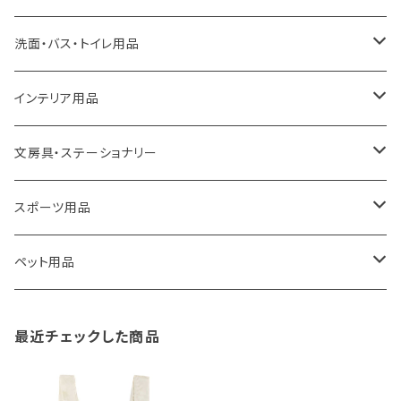
a.depeche
アクセサリー
キッチンラック
洗面・バス・トイレ用品
ROOTOTE
トートバッグ
キッチンペーパーホルダー
洗面用品
インテリア用品
100percent
保冷バッグ
食器・テーブルウェア
掃除・洗濯用品
アイロン台
文房具・ステーショナリー
藤田金属
リュックサック
ゴミ箱
トイレ用品
アクセサリー収納
筆記具・ペン
スポーツ用品
TG
ショルダーバッグ
収納用品
バス用品
ウェットティッシュケース
ノート
卓球用品
ペット用品
gym master
ボストンバッグ
スポンジラック
傘立て
その他
犬用グッズ
最近チェックした商品
paperblanks
スポーツバッグ
ソープディスペンサー
ガーデニング用品
猫用グッズ