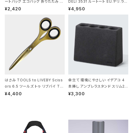
ートバッグ エコバッグ 折りたたみ 大
DELI 3531 ルートート EU.デリ.ラミ
きめ 撥水加工 収納ポーチ CROCO
ネート-W サックス・ホワイト
¥2,420
¥4,950
DILE/Black クロコダイル/ブラック
はさみ TOOLS to LIVEBY Sciss
傘立て 環境にやさしい イデアコ 4
ors 6.5 ツールズ トゥ リブバイ TL
本挿し アンブレラスタンド スリム2 i
010 シザーズ 6.5 ゴールド
deaco Umbrella Stand slim2 s
¥4,400
¥3,300
tone ストーンサンドブラック