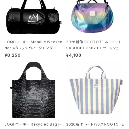
LOQI ローキー Metallic Weeken
2026新作 ROOTOTE ルートート
der メタリック ウィークエンダー ボ
SACOCHE 3587 LT.サコッシュ.ル
ストンバッグ ショルダーバッグ JEAN
ミエ-B ショルダーバッグ グロスネイ
¥8,250
¥4,180
-MICHEL BASQUIAT/Crown Bla
ビー
ck ジャン=ミッシェル・バスキア/クラ
ウン ブラック
LOQI ローキー Recycled Bag ト
2026新作 トートバッグ ROOTOTE