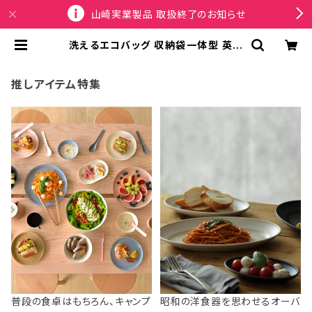
山崎実業製品 取扱終了のお知らせ
洗えるエコバッグ 収納袋一体型 英国
ブランド KIND BAG LONDON カイ
ンドバッグ ロンドン 折りたたみトート
ミディアムサイズ ヘッケル / 様々な蘭
推しアイテム特集
の花 | SPORTUS
普段の食卓はもちろん、キャンプ
昭和の洋食器を思わせるオーバ