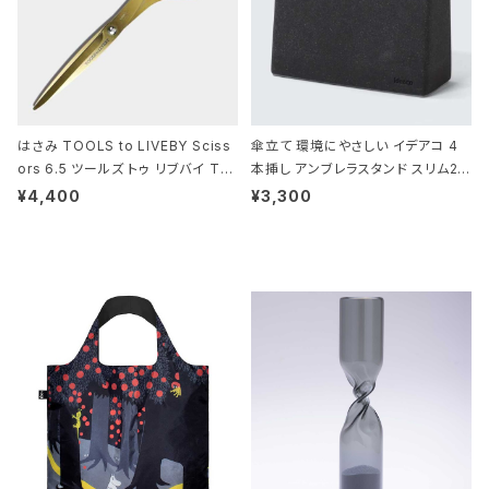
はさみ TOOLS to LIVEBY Sciss
傘立て 環境にやさしい イデアコ 4
ors 6.5 ツールズ トゥ リブバイ TL
本挿し アンブレラスタンド スリム2 i
010 シザーズ 6.5 ゴールド
deaco Umbrella Stand slim2 s
¥4,400
¥3,300
tone ストーンサンドブラック