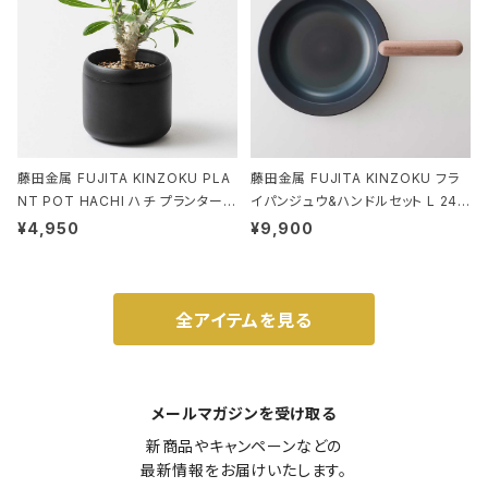
藤田金属 FUJITA KINZOKU PLA
藤田金属 FUJITA KINZOKU フラ
NT POT HACHI ハチ プランターポ
イパンジュウ&ハンドルセット L 24c
ット 3号 ブラック
m ガス火・IH対応 鉄フライパン ウォ
¥4,950
¥9,900
ルナット
全アイテムを見る
メールマガジンを受け取る
新商品やキャンペーンなどの

最新情報をお届けいたします。