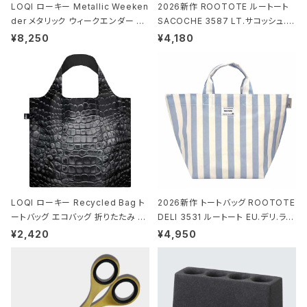
LOQI ローキー Metallic Weeken
2026新作 ROOTOTE ルートート
der メタリック ウィークエンダー ボ
SACOCHE 3587 LT.サコッシュ.ル
ストンバッグ ショルダーバッグ JEAN
ミエ-B ショルダーバッグ グロスネイ
¥8,250
¥4,180
-MICHEL BASQUIAT/Crown Bla
ビー
ck ジャン=ミッシェル・バスキア/クラ
ウン ブラック
LOQI ローキー Recycled Bag ト
2026新作 トートバッグ ROOTOTE
ートバッグ エコバッグ 折りたたみ 大
DELI 3531 ルートート EU.デリ.ラミ
きめ 撥水加工 収納ポーチ CROCO
ネート-W サックス・ホワイト
¥2,420
¥4,950
DILE/Black クロコダイル/ブラック