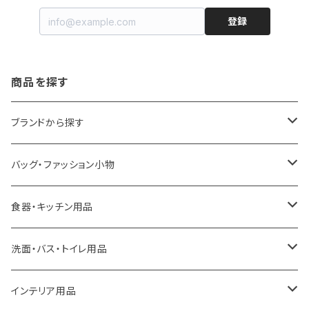
登録
商品を探す
ブランドから探す
LOQI
バッグ・ファッション小物
ideaco
エコバッグ
食器・キッチン用品
a.depeche
アクセサリー
キッチンラック
洗面・バス・トイレ用品
ROOTOTE
トートバッグ
キッチンペーパーホルダー
洗面用品
インテリア用品