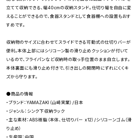
立てて収納できる、幅40cmの収納スタンド。仕切り幅を自由に変
えることができるので、食器スタンドとして食器棚への設置もおす
すめです。
収納物のサイズに合わせてスライドできる可動式の仕切りバーが
便利。本体上部にはシリコーン製の滑り止めクッションが付いて
いるので、フライパンなど収納時の取っ手位置のまま自立します。
本体裏面にも滑り止め付きで、引き出しの開閉時にずれにくくキ
ズから守ります。
●商品の情報
・ブランド：YAMAZAKI（山崎実業）/日本
・ジャンル：シンク下収納ラック
・主な素材：ABS樹脂（本体、仕切りバー x12）/シリコーンゴム（滑
り止め）
・生産国：中国