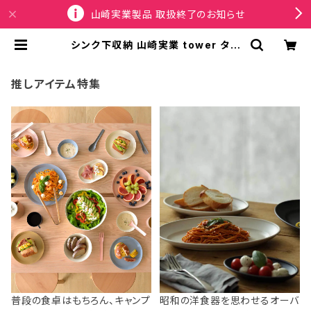
山崎実業製品 取扱終了のお知らせ
シンク下収納 山崎実業 tower タワ
ー シンク下幅調節鍋蓋&フライパン収
納スタンド W40 1361 ホワイト | S
PORTUS
推しアイテム特集
普段の食卓はもちろん、キャンプ
昭和の洋食器を思わせるオーバ