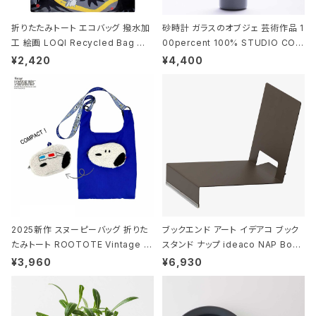
折りたたみトート エコバッグ 撥水加
砂時計 ガラスのオブジェ 芸術作品 1
工 絵画 LOQI Recycled Bag ロ
00percent 100% STUDIO COH
ーキー 大きめ トートバッグ MOOMI
AKU Timeless 100パーセント ス
¥2,420
¥4,400
N/FOREST ムーミン/フォレスト
タジオコハク タイムレス Gray グレ
ー
2025新作 スヌーピーバッグ 折りた
ブックエンド アート イデアコ ブック
たみトート ROOTOTE Vintage P
スタンド ナップ ideaco NAP Book
EANUTS ROO-shopper mid 84
stand ブラウン
¥3,960
¥6,930
59 ルートート IP.ルーショッパーミッ
ド.ピーナッツ-0P 3Dグラス