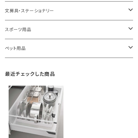
100percent
保冷バッグ
食器・テーブルウェア
掃除・洗濯用品
アイロン台
文房具・ステーショナリー
藤田金属
リュックサック
ゴミ箱
トイレ用品
アクセサリー収納
筆記具・ペン
スポーツ用品
TG
ショルダーバッグ
収納用品
バス用品
ウェットティッシュケース
ノート
卓球用品
ペット用品
gym master
ボストンバッグ
スポンジラック
傘立て
その他
犬用グッズ
最近チェックした商品
paperblanks
スポーツバッグ
ソープディスペンサー
ガーデニング用品
猫用グッズ
Like-it
マザーズバッグ
タオルハンガー
蚊やり
その他
KIND BAG LONDON
パソコンケース
調理器具・調理小物
クッション・クッションカバー