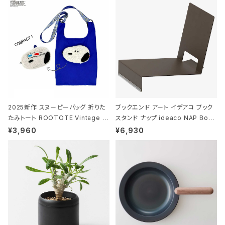
ー
2025新作 スヌーピーバッグ 折りた
ブックエンド アート イデアコ ブック
たみトート ROOTOTE Vintage P
スタンド ナップ ideaco NAP Book
EANUTS ROO-shopper mid 84
stand ブラウン
¥3,960
¥6,930
59 ルートート IP.ルーショッパーミッ
ド.ピーナッツ-0P 3Dグラス