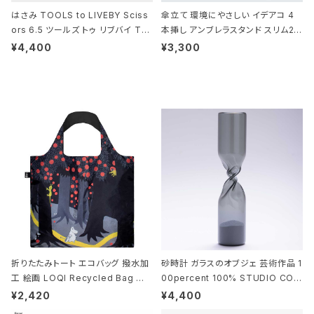
はさみ TOOLS to LIVEBY Sciss
傘立て 環境にやさしい イデアコ 4
ors 6.5 ツールズ トゥ リブバイ TL
本挿し アンブレラスタンド スリム2 i
010 シザーズ 6.5 ゴールド
deaco Umbrella Stand slim2 s
¥4,400
¥3,300
tone ストーンサンドブラック
折りたたみトート エコバッグ 撥水加
砂時計 ガラスのオブジェ 芸術作品 1
工 絵画 LOQI Recycled Bag ロ
00percent 100% STUDIO COH
ーキー 大きめ トートバッグ MOOMI
AKU Timeless 100パーセント ス
¥2,420
¥4,400
N/FOREST ムーミン/フォレスト
タジオコハク タイムレス Gray グレ