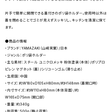
片手で簡単に開閉できる蓋付きのポリ袋ホルダー。使用時以外は
蓋を閉めることでゴミが見えずスッキリし、キッチンを清潔に保て
ます。
●商品の情報
・ブランド：YAMAZAKI（山崎実業）/日本
・ジャンル：ポリ袋ホルダー
・主な素材：スチール ユニクロメッキ 粉体塗装（本体）/ポリプロ
ピレン マグネット（蓋）/シリコーンゴム（滑り止め）
・生産国：中国
・サイズ：約W180xD105xH80mm/約H148mm（蓋開口時）
・内寸サイズ：約W110xH80mm（本体背面）/約
W165xD75mm（開口部）
・重量：約340g
・耐荷重：500g（静止荷重）