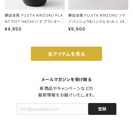
藤田金属 FUJITA KINZOKU PLA
藤田金属 FUJITA KINZOKU フラ
NT POT HACHI ハチ プランターポ
イパンジュウ&ハンドルセット L 24c
ット 3号 ブラック
m ガス火・IH対応 鉄フライパン ウォ
¥4,950
¥9,900
ルナット
全アイテムを見る
メールマガジンを受け取る
新商品やキャンペーンなどの

最新情報をお届けいたします。
登録