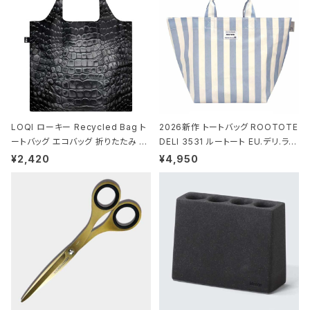
ウン ブラック
LOQI ローキー Recycled Bag ト
2026新作 トートバッグ ROOTOTE
ートバッグ エコバッグ 折りたたみ 大
DELI 3531 ルートート EU.デリ.ラミ
きめ 撥水加工 収納ポーチ CROCO
ネート-W サックス・ホワイト
¥2,420
¥4,950
DILE/Black クロコダイル/ブラック