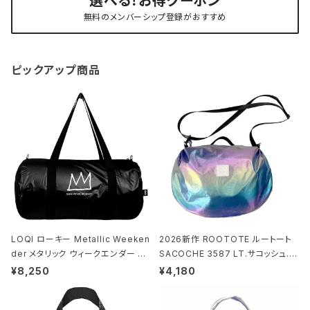
選べる！お得クーポン
無料のメンバーシップ登録がおすすめ
ピックアップ商品
LOQI ローキー Metallic Weeken
2026新作 ROOTOTE ルートート
der メタリック ウィークエンダー ボ
SACOCHE 3587 LT.サコッシュ.ル
ストンバッグ ショルダーバッグ JEAN
ミエ-B ショルダーバッグ グロスネイ
¥8,250
¥4,180
-MICHEL BASQUIAT/Crown Bla
ビー
ck ジャン=ミッシェル・バスキア/クラ