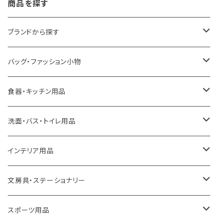
商品を探す
ブランドから探す
LOQI
バッグ・ファッション小物
ideaco
エコバッグ
食器・キッチン用品
a.depeche
アクセサリー
キッチンラック
洗面・バス・トイレ用品
ROOTOTE
トートバッグ
キッチンペーパーホルダー
洗面用品
インテリア用品
100percent
保冷バッグ
食器・テーブルウェア
掃除・洗濯用品
アイロン台
文房具・ステーショナリー
藤田金属
リュックサック
ゴミ箱
トイレ用品
アクセサリー収納
筆記具・ペン
スポーツ用品