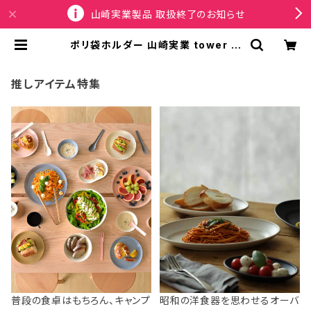
山崎実業製品 取扱終了のお知らせ
ポリ袋ホルダー 山崎実業 tower タ
ワー マグネット蓋付きポリ袋ホルダ
ー 1919 ホワイト | SPORTUS
推しアイテム特集
普段の食卓はもちろん、キャンプ
昭和の洋食器を思わせるオーバ