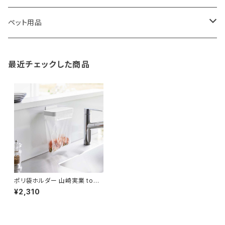
TG
ショルダーバッグ
収納用品
バス用品
ウェットティッシュケース
ノート
卓球用品
ペット用品
gym master
ボストンバッグ
スポンジラック
傘立て
その他
犬用グッズ
最近チェックした商品
paperblanks
スポーツバッグ
ソープディスペンサー
ガーデニング用品
猫用グッズ
Like-it
マザーズバッグ
タオルハンガー
蚊やり
その他
KIND BAG LONDON
パソコンケース
調理器具・調理小物
クッション・クッションカバー
tower
バッグアクセサリー
ディッシュラック
玄関収納
ポリ袋ホルダー 山崎実業 towe
r タワー マグネット蓋付きポリ袋
¥2,310
ホルダー 1919 ホワイト
Kaweco
マスク・マスクケース
ブレッドケース
コスメ収納