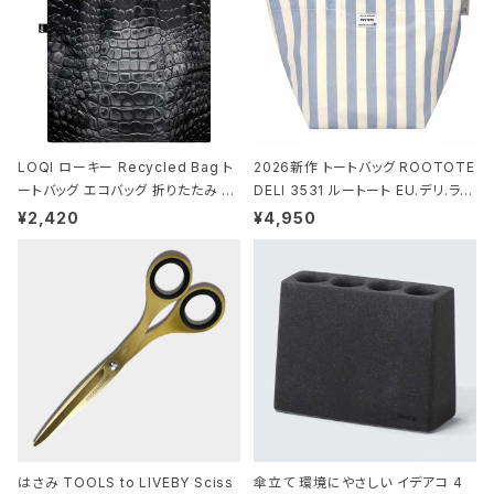
LOQI ローキー Recycled Bag ト
2026新作 トートバッグ ROOTOTE
ートバッグ エコバッグ 折りたたみ 大
DELI 3531 ルートート EU.デリ.ラミ
きめ 撥水加工 収納ポーチ CROCO
ネート-W サックス・ホワイト
¥2,420
¥4,950
DILE/Black クロコダイル/ブラック
はさみ TOOLS to LIVEBY Sciss
傘立て 環境にやさしい イデアコ 4