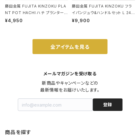
藤田金属 FUJITA KINZOKU PLA
藤田金属 FUJITA KINZOKU フラ
NT POT HACHI ハチ プランターポ
イパンジュウ&ハンドルセット L 24c
ット 3号 ブラック
m ガス火・IH対応 鉄フライパン ウォ
¥4,950
¥9,900
ルナット
全アイテムを見る
メールマガジンを受け取る
新商品やキャンペーンなどの

最新情報をお届けいたします。
登録
商品を探す