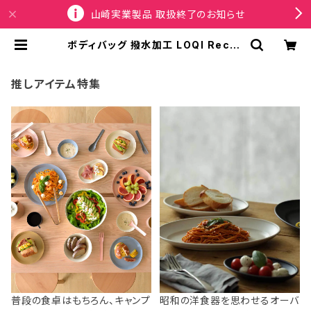
山崎実業製品 取扱終了のお知らせ
ボディバッグ 撥水加工 LOQI Recyc
led Bum Bag ローキー バムバッグ
ウエストポーチ メタリック マットブラ
ック | SPORTUS
推しアイテム特集
普段の食卓はもちろん、キャンプ
昭和の洋食器を思わせるオーバ