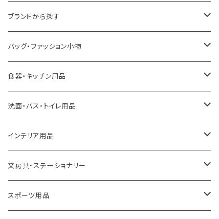
ブランドから探す
LOQI
バッグ・ファッション小物
ideaco
エコバッグ
食器・キッチン用品
a.depeche
アクセサリー
キッチンラック
洗面・バス・トイレ用品
ROOTOTE
トートバッグ
キッチンペーパーホルダー
洗面用品
インテリア用品
100percent
保冷バッグ
食器・テーブルウェア
掃除・洗濯用品
アイロン台
文房具・ステーショナリー
藤田金属
リュックサック
ゴミ箱
トイレ用品
アクセサリー収納
筆記具・ペン
スポーツ用品