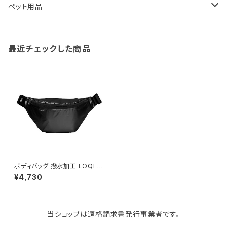
TG
ショルダーバッグ
収納用品
バス用品
ウェットティッシュケース
ノート
卓球用品
ペット用品
gym master
ボストンバッグ
スポンジラック
傘立て
その他
犬用グッズ
最近チェックした商品
paperblanks
スポーツバッグ
ソープディスペンサー
ガーデニング用品
猫用グッズ
Like-it
マザーズバッグ
タオルハンガー
蚊やり
その他
KIND BAG LONDON
パソコンケース
調理器具・調理小物
クッション・クッションカバー
tower
バッグアクセサリー
ディッシュラック
玄関収納
ボディバッグ 撥水加工 LOQI R
ecycled Bum Bag ローキー
¥4,730
バムバッグ ウエストポーチ メタ
リック マットブラック
Kaweco
マスク・マスクケース
ブレッドケース
コスメ収納
当ショップは適格請求書発行事業者です。
Rivers
傘・レインコート
弁当箱・水筒
ゴミ箱