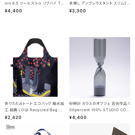
ors 6.5 ツールズ トゥ リブバイ TL
本挿し アンブレラスタンド スリム2 i
010 シザーズ 6.5 ゴールド
deaco Umbrella Stand slim2 s
¥4,400
¥3,300
tone ストーンサンドブラック
折りたたみトート エコバッグ 撥水加
砂時計 ガラスのオブジェ 芸術作品 1
工 絵画 LOQI Recycled Bag ロ
00percent 100% STUDIO COH
ーキー 大きめ トートバッグ MOOMI
AKU Timeless 100パーセント ス
¥2,420
¥4,400
N/FOREST ムーミン/フォレスト
タジオコハク タイムレス Gray グレ
ー