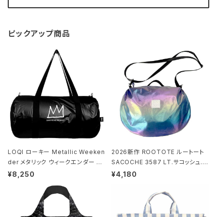
ピックアップ商品
LOQI ローキー Metallic Weeken
2026新作 ROOTOTE ルートート
der メタリック ウィークエンダー ボ
SACOCHE 3587 LT.サコッシュ.ル
ストンバッグ ショルダーバッグ JEAN
ミエ-B ショルダーバッグ グロスネイ
¥8,250
¥4,180
-MICHEL BASQUIAT/Crown Bla
ビー
ck ジャン=ミッシェル・バスキア/クラ
ウン ブラック