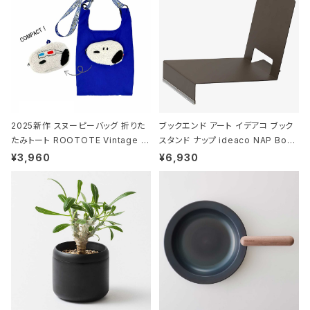
2025新作 スヌーピーバッグ 折りた
ブックエンド アート イデアコ ブック
たみトート ROOTOTE Vintage P
スタンド ナップ ideaco NAP Book
EANUTS ROO-shopper mid 84
stand ブラウン
¥3,960
¥6,930
59 ルートート IP.ルーショッパーミッ
ド.ピーナッツ-0P 3Dグラス