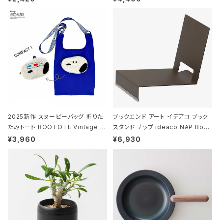
N/FOREST ムーミン/フォレスト
タジオコハク タイムレス Gray グレ
ー
2025新作 スヌーピーバッグ 折りた
ブックエンド アート イデアコ ブック
たみトート ROOTOTE Vintage P
スタンド ナップ ideaco NAP Book
EANUTS ROO-shopper mid 84
stand ブラウン
¥3,960
¥6,930
59 ルートート IP.ルーショッパーミッ
ド.ピーナッツ-0P 3Dグラス