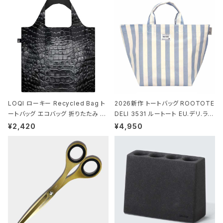
ck ジャン=ミッシェル・バスキア/クラ
ウン ブラック
LOQI ローキー Recycled Bag ト
2026新作 トートバッグ ROOTOTE
ートバッグ エコバッグ 折りたたみ 大
DELI 3531 ルートート EU.デリ.ラミ
きめ 撥水加工 収納ポーチ CROCO
ネート-W サックス・ホワイト
¥2,420
¥4,950
DILE/Black クロコダイル/ブラック