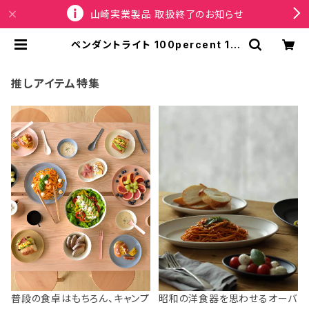
山崎実業製品 取扱終了のお知らせ
ペンダントライト 100percent 10
0% LAMP/LAMP Hanging Unit
100パーセント ランプランプ LED専
用照明器具 ブラック | SPORTUS
推しアイテム特集
普段の食卓はもちろん、キャンプ
昭和の洋食器を思わせるオーバ