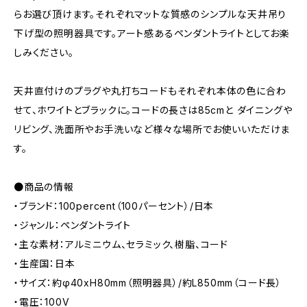
らお選び頂けます。それぞれマットな質感のシンプルな天井吊り
下げ型の照明器具です。アート感あるペンダントライトとしてお楽
しみください。
天井直付けのプラグや丸打ちコードもそれぞれ本体の色に合わ
せて、ホワイトとブラックに。コードの長さは85cmと ダイニングや
リビング、洗面所やお手洗いなど様々な場所でお使いいただけま
す。
●商品の情報
・ブランド：100percent（100パーセント）/日本
・ジャンル：ペンダントライト
・主な素材：アルミニウム、セラミック、樹脂、コード
・生産国：日本
・サイズ：約φ40xH80mm（照明器具）/約L850mm（コード長）
・電圧：100V