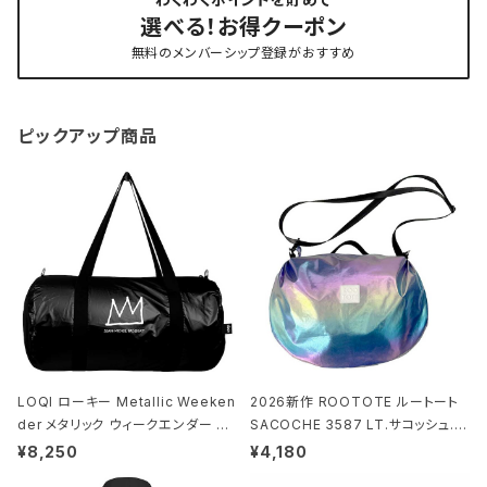
選べる！お得クーポン
無料のメンバーシップ登録がおすすめ
ピックアップ商品
LOQI ローキー Metallic Weeken
2026新作 ROOTOTE ルートート
der メタリック ウィークエンダー ボ
SACOCHE 3587 LT.サコッシュ.ル
ストンバッグ ショルダーバッグ JEAN
ミエ-B ショルダーバッグ グロスネイ
¥8,250
¥4,180
-MICHEL BASQUIAT/Crown Bla
ビー