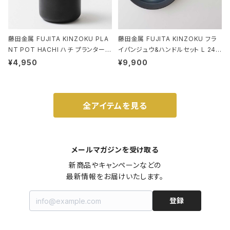
藤田金属 FUJITA KINZOKU PLA
藤田金属 FUJITA KINZOKU フラ
NT POT HACHI ハチ プランターポ
イパンジュウ&ハンドルセット L 24c
ット 3号 ブラック
m ガス火・IH対応 鉄フライパン ウォ
¥4,950
¥9,900
ルナット
全アイテムを見る
メールマガジンを受け取る
新商品やキャンペーンなどの

最新情報をお届けいたします。
登録