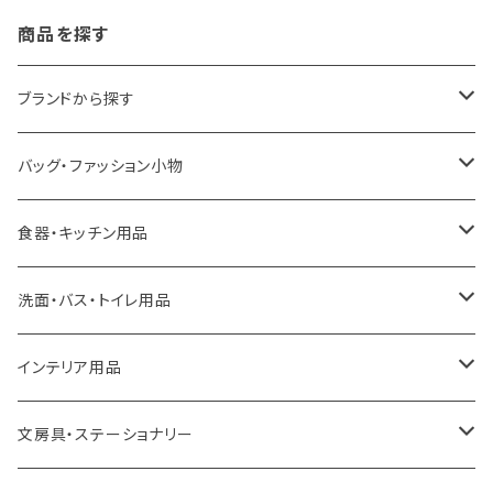
商品を探す
ブランドから探す
LOQI
バッグ・ファッション小物
ideaco
エコバッグ
食器・キッチン用品
a.depeche
アクセサリー
キッチンラック
洗面・バス・トイレ用品
ROOTOTE
トートバッグ
キッチンペーパーホルダー
洗面用品
インテリア用品
100percent
保冷バッグ
食器・テーブルウェア
掃除・洗濯用品
アイロン台
文房具・ステーショナリー