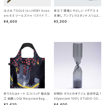
はさみ TOOLS to LIVEBY Sciss
傘立て 環境にやさしい イデアコ 4
ors 6.5 ツールズ トゥ リブバイ TL
本挿し アンブレラスタンド スリム2 i
010 シザーズ 6.5 ゴールド
deaco Umbrella Stand slim2 s
¥4,400
¥3,300
tone ストーンサンドブラック
折りたたみトート エコバッグ 撥水加
砂時計 ガラスのオブジェ 芸術作品 1
工 絵画 LOQI Recycled Bag ロ
00percent 100% STUDIO COH
ーキー 大きめ トートバッグ MOOMI
AKU Timeless 100パーセント ス
¥2,420
¥4,400