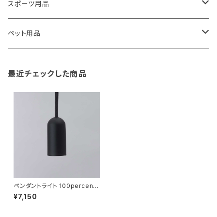
藤田金属
リュックサック
ゴミ箱
トイレ用品
アクセサリー収納
筆記具・ペン
スポーツ用品
TG
ショルダーバッグ
収納用品
バス用品
ウェットティッシュケース
ノート
卓球用品
ペット用品
gym master
ボストンバッグ
スポンジラック
傘立て
その他
犬用グッズ
最近チェックした商品
paperblanks
スポーツバッグ
ソープディスペンサー
ガーデニング用品
猫用グッズ
Like-it
マザーズバッグ
タオルハンガー
蚊やり
その他
KIND BAG LONDON
パソコンケース
調理器具・調理小物
クッション・クッションカバー
tower
バッグアクセサリー
ディッシュラック
玄関収納
ペンダントライト 100percent
100% LAMP/LAMP Hanging
¥7,150
Unit 100パーセント ランプラン
プ LED専用照明器具 ブラック
Kaweco
マスク・マスクケース
ブレッドケース
コスメ収納