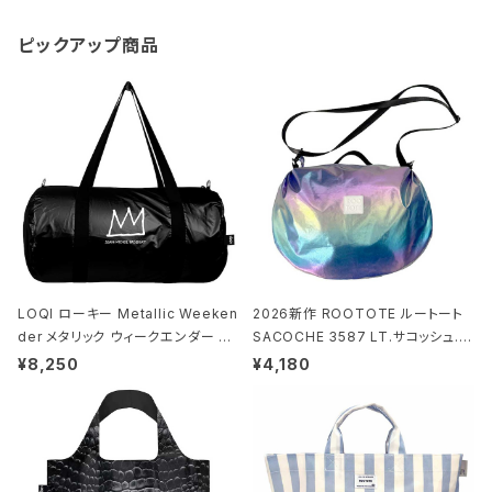
ピックアップ商品
LOQI ローキー Metallic Weeken
2026新作 ROOTOTE ルートート
der メタリック ウィークエンダー ボ
SACOCHE 3587 LT.サコッシュ.ル
ストンバッグ ショルダーバッグ JEAN
ミエ-B ショルダーバッグ グロスネイ
¥8,250
¥4,180
-MICHEL BASQUIAT/Crown Bla
ビー
ck ジャン=ミッシェル・バスキア/クラ
ウン ブラック