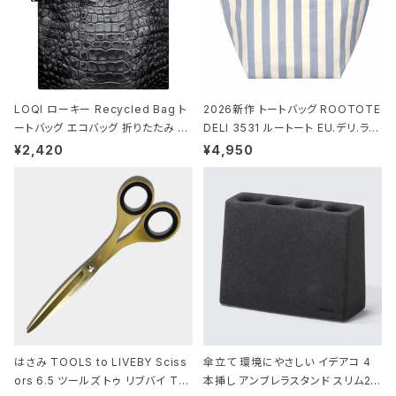
LOQI ローキー Recycled Bag ト
2026新作 トートバッグ ROOTOTE
ートバッグ エコバッグ 折りたたみ 大
DELI 3531 ルートート EU.デリ.ラミ
きめ 撥水加工 収納ポーチ CROCO
ネート-W サックス・ホワイト
¥2,420
¥4,950
DILE/Black クロコダイル/ブラック
はさみ TOOLS to LIVEBY Sciss
傘立て 環境にやさしい イデアコ 4
ors 6.5 ツールズ トゥ リブバイ TL
本挿し アンブレラスタンド スリム2 i