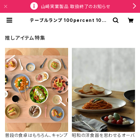
山崎実業製品 取扱終了のお知らせ
テーブルランプ 100percent 100%
LAMP/LAMP Base 100パーセン
ト ランプランプ LED専用テーブルベ
ース ブラック | SPORTUS
推しアイテム特集
普段の食卓はもちろん、キャンプ
昭和の洋食器を思わせるオーバ