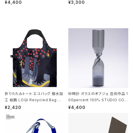
010 シザーズ 6.5 ゴールド
deaco Umbrella Stand slim2 s
¥4,400
¥3,300
tone ストーンサンドブラック
折りたたみトート エコバッグ 撥水加
砂時計 ガラスのオブジェ 芸術作品 1
工 絵画 LOQI Recycled Bag ロ
00percent 100% STUDIO COH
ーキー 大きめ トートバッグ MOOMI
AKU Timeless 100パーセント ス
¥2,420
¥4,400
N/FOREST ムーミン/フォレスト
タジオコハク タイムレス Gray グレ
ー