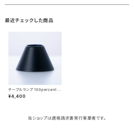
gym master
ボストンバッグ
スポンジラック
傘立て
その他
犬用グッズ
最近チェックした商品
paperblanks
スポーツバッグ
ソープディスペンサー
ガーデニング用品
猫用グッズ
Like-it
マザーズバッグ
タオルハンガー
蚊やり
その他
KIND BAG LONDON
パソコンケース
調理器具・調理小物
クッション・クッションカバー
tower
バッグアクセサリー
ディッシュラック
玄関収納
テーブルランプ 100percent 1
00% LAMP/LAMP Base 100
¥4,400
パーセント ランプランプ LED専
用テーブルベース ブラック
Kaweco
マスク・マスクケース
ブレッドケース
コスメ収納
当ショップは適格請求書発行事業者です。
Rivers
傘・レインコート
弁当箱・水筒
ゴミ箱