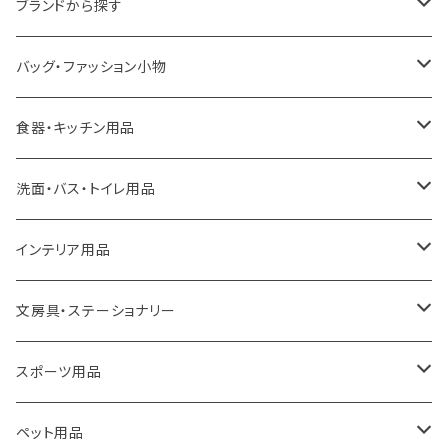
ブランドから探す
LOQI
バッグ・ファッション小物
ideaco
エコバッグ
食器・キッチン用品
a.depeche
アクセサリー
キッチンラック
洗面・バス・トイレ用品
ROOTOTE
トートバッグ
キッチンペーパーホルダー
洗面用品
インテリア用品
100percent
保冷バッグ
食器・テーブルウェア
掃除・洗濯用品
アイロン台
文房具・ステーショナリー
藤田金属
リュックサック
ゴミ箱
トイレ用品
アクセサリー収納
筆記具・ペン
スポーツ用品
TG
ショルダーバッグ
収納用品
バス用品
ウェットティッシュケース
ノート
卓球用品
ペット用品