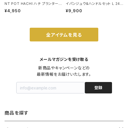
NT POT HACHI ハチ プランターポ
イパンジュウ&ハンドルセット L 24c
ット 3号 ブラック
m ガス火・IH対応 鉄フライパン ウォ
¥4,950
¥9,900
ルナット
全アイテムを見る
メールマガジンを受け取る
新商品やキャンペーンなどの

最新情報をお届けいたします。
登録
商品を探す