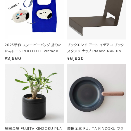
2025新作 スヌーピーバッグ 折りた
ブックエンド アート イデアコ ブック
たみトート ROOTOTE Vintage P
スタンド ナップ ideaco NAP Book
EANUTS ROO-shopper mid 84
stand ブラウン
¥3,960
¥6,930
59 ルートート IP.ルーショッパーミッ
ド.ピーナッツ-0P 3Dグラス
藤田金属 FUJITA KINZOKU PLA
藤田金属 FUJITA KINZOKU フラ