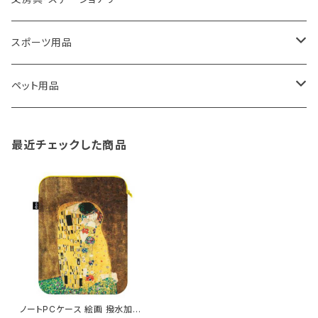
藤田金属
リュックサック
ゴミ箱
トイレ用品
アクセサリー収納
筆記具・ペン
スポーツ用品
TG
ショルダーバッグ
収納用品
バス用品
ウェットティッシュケース
ノート
卓球用品
ペット用品
gym master
ボストンバッグ
スポンジラック
傘立て
その他
犬用グッズ
最近チェックした商品
paperblanks
スポーツバッグ
ソープディスペンサー
ガーデニング用品
猫用グッズ
Like-it
マザーズバッグ
タオルハンガー
蚊やり
その他
KIND BAG LONDON
パソコンケース
調理器具・調理小物
クッション・クッションカバー
tower
バッグアクセサリー
ディッシュラック
玄関収納
ノートPCケース 絵画 撥水加工