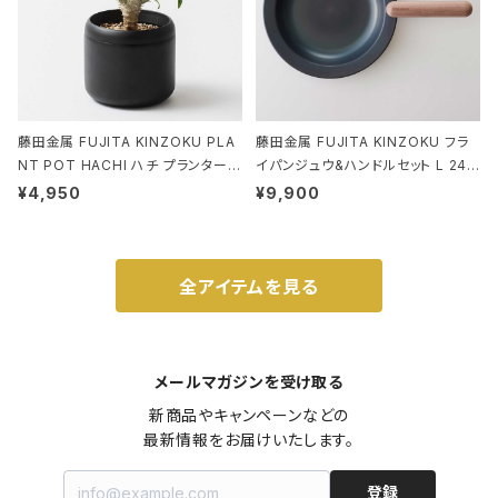
藤田金属 FUJITA KINZOKU PLA
藤田金属 FUJITA KINZOKU フラ
NT POT HACHI ハチ プランターポ
イパンジュウ&ハンドルセット L 24c
ット 3号 ブラック
m ガス火・IH対応 鉄フライパン ウォ
¥4,950
¥9,900
ルナット
全アイテムを見る
メールマガジンを受け取る
新商品やキャンペーンなどの

最新情報をお届けいたします。
登録