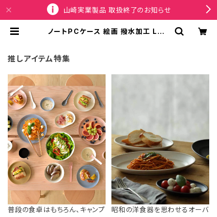
山崎実業製品 取扱終了のお知らせ
ノートPCケース 絵画 撥水加工 LOQ
I Recycled Lap Top Sleeve13'
ローキー ラップトップスリーブ13イン
チ MUSEUM Collection グスタ
推しアイテム特集
フ・クリムト / キス（接吻） | SPORT
US
普段の食卓はもちろん、キャンプ
昭和の洋食器を思わせるオーバ