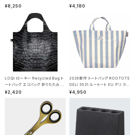
ストンバッグ ショルダーバッグ JEAN
ミエ-B ショルダーバッグ グロスネイ
¥8,250
¥4,180
-MICHEL BASQUIAT/Crown Bla
ビー
ck ジャン=ミッシェル・バスキア/クラ
ウン ブラック
LOQI ローキー Recycled Bag ト
2026新作 トートバッグ ROOTOTE
ートバッグ エコバッグ 折りたたみ 大
DELI 3531 ルートート EU.デリ.ラミ
きめ 撥水加工 収納ポーチ CROCO
ネート-W サックス・ホワイト
¥2,420
¥4,950
DILE/Black クロコダイル/ブラック