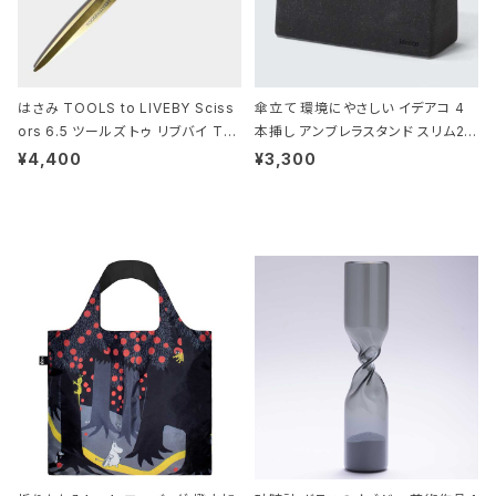
はさみ TOOLS to LIVEBY Sciss
傘立て 環境にやさしい イデアコ 4
ors 6.5 ツールズ トゥ リブバイ TL
本挿し アンブレラスタンド スリム2 i
010 シザーズ 6.5 ゴールド
deaco Umbrella Stand slim2 s
¥4,400
¥3,300
tone ストーンサンドブラック