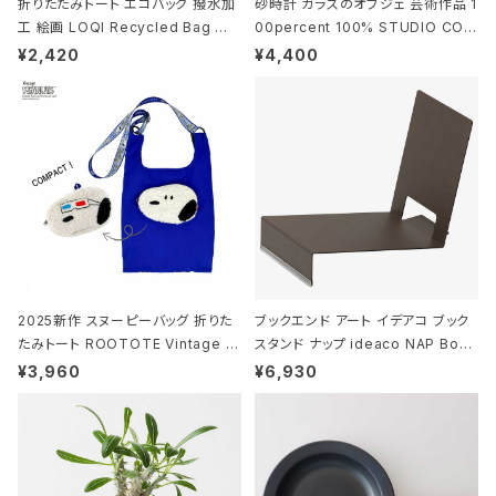
折りたたみトート エコバッグ 撥水加
砂時計 ガラスのオブジェ 芸術作品 1
工 絵画 LOQI Recycled Bag ロ
00percent 100% STUDIO COH
ーキー 大きめ トートバッグ MOOMI
AKU Timeless 100パーセント ス
¥2,420
¥4,400
N/FOREST ムーミン/フォレスト
タジオコハク タイムレス Gray グレ
ー
2025新作 スヌーピーバッグ 折りた
ブックエンド アート イデアコ ブック
たみトート ROOTOTE Vintage P
スタンド ナップ ideaco NAP Book
EANUTS ROO-shopper mid 84
stand ブラウン
¥3,960
¥6,930
59 ルートート IP.ルーショッパーミッ
ド.ピーナッツ-0P 3Dグラス