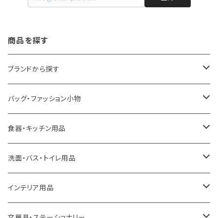
商品を探す
ブランドから探す
LOQI
バッグ・ファッション小物
ideaco
エコバッグ
食器・キッチン用品
a.depeche
アクセサリー
キッチンラック
洗面・バス・トイレ用品
ROOTOTE
トートバッグ
キッチンペーパーホルダー
洗面用品
インテリア用品
100percent
保冷バッグ
食器・テーブルウェア
掃除・洗濯用品
アイロン台
文房具・ステーショナリー