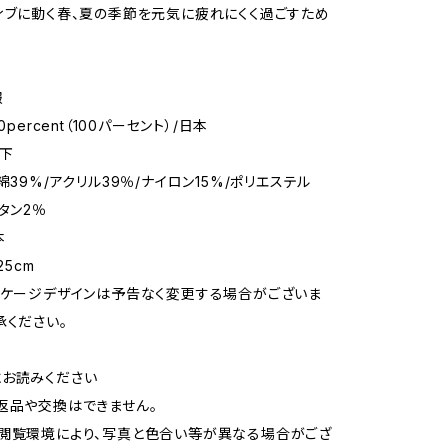
ィブに動く春、夏の季節を元気に疲れにくく過ごすため
報
0percent（100パーセント）/日本
靴下
綿39%/アクリル39％/ナイロン15%/ポリエステル
タン2％
本
25cm
ッケージデザインは予告なく変更する場合がございま
承ください。
お読みください
返品や交換はできません。
閲覧環境により、写真と色合い等が異なる場合がござ