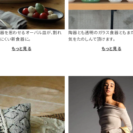
器を思わせるオーバル皿が、割れ
陶器とも透明のガラス食器ともま
けにくい新食器に。
気をたのしんで頂けます。
もっと見る
もっと見る