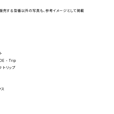
販売する型番以外の写真も、参考イメージとして掲載
ト
E - Trip
ウ トリップ
クス