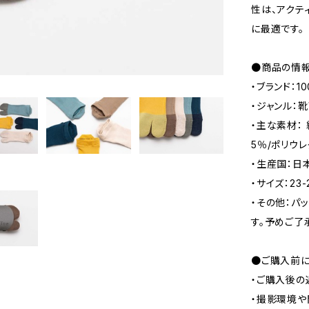
性は、アクテ
に最適です。
●商品の情
・ブランド：10
・ジャンル：
・主な素材： 
5％/ポリウレ
・生産国：日
・サイズ：23-
・その他：パ
す。予めご了
●ご購入前に
・ご購入後の
・撮影環境や