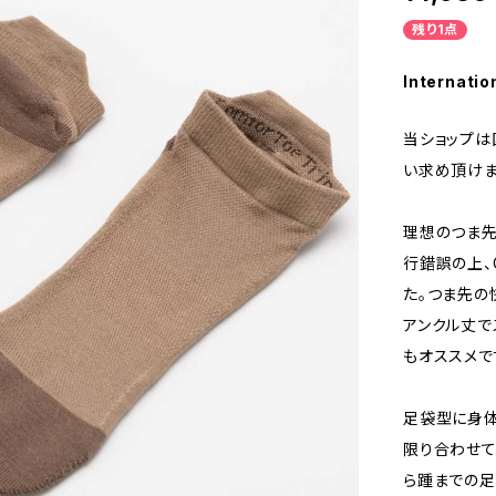
残り1点
Internatio
当ショップは
い求め頂けま
理想のつま先
行錯誤の上、C
た。つま先の
アンクル丈で
もオススメで
足袋型に身体
限り合わせて
ら踵までの足