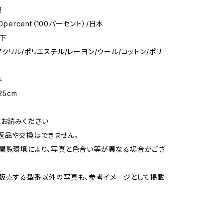
報
0percent（100パーセント）/日本
靴下
アクリル/ポリエステル/レーヨン/ウール/コットン/ポリ
本
25cm
お読みください
返品や交換はできません。
閲覧環境により、写真と色合い等が異なる場合がござ
販売する型番以外の写真も、参考イメージとして掲載