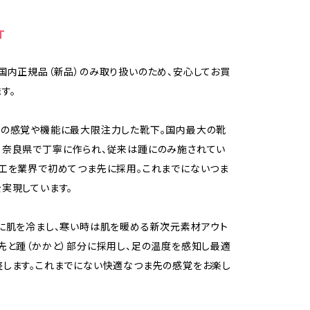
T
国内正規品（新品）のみ取り扱いのため、安心してお買
す。
への感覚や機能に最大限注力した靴下。国内最大の靴
る奈良県で丁寧に作られ、従来は踵にのみ施されてい
工を業界で初めてつま先に採用。これまでにないつま
実現しています。
に肌を冷まし、寒い時は肌を暖める新次元素材アウト
先と踵（かかと）部分に採用し、足の温度を感知し最適
します。これまでにない快適なつま先の感覚をお楽し