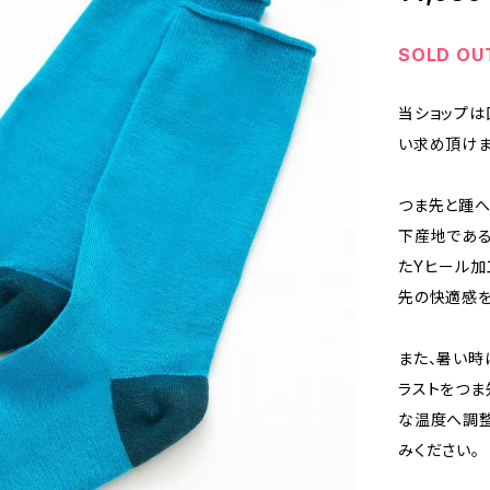
SOLD OU
当ショップは
い求め頂けま
つま先と踵
下産地であ
たYヒール加
先の快適感を
また、暑い時
ラストをつま
な温度へ調整
みください。