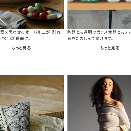
器を思わせるオーバル皿が、割れ
陶器とも透明のガラス食器ともま
けにくい新食器に。
気をたのしんで頂けます。
もっと見る
もっと見る