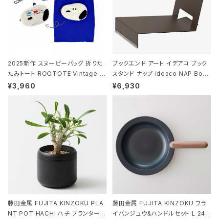
2025新作 スヌーピーバッグ 折りた
ブックエンド アート イデアコ ブック
たみトート ROOTOTE Vintage P
スタンド ナップ ideaco NAP Book
EANUTS ROO-shopper mid 84
stand ブラウン
¥3,960
¥6,930
59 ルートート IP.ルーショッパーミッ
ド.ピーナッツ-0P 3Dグラス
藤田金属 FUJITA KINZOKU PLA
藤田金属 FUJITA KINZOKU フラ
NT POT HACHI ハチ プランターポ
イパンジュウ&ハンドルセット L 24c