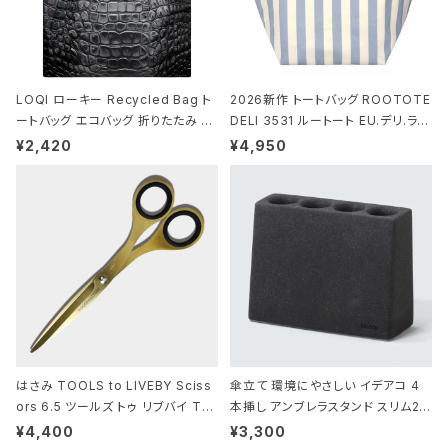
LOQI ローキー Recycled Bag ト
2026新作 トートバッグ ROOTOTE
ートバッグ エコバッグ 折りたたみ 大
DELI 3531 ルートート EU.デリ.ラミ
きめ 撥水加工 収納ポーチ CROCO
ネート-W サックス・ホワイト
¥2,420
¥4,950
DILE/Black クロコダイル/ブラック
はさみ TOOLS to LIVEBY Sciss
傘立て 環境にやさしい イデアコ 4
ors 6.5 ツールズ トゥ リブバイ TL
本挿し アンブレラスタンド スリム2 i
010 シザーズ 6.5 ゴールド
deaco Umbrella Stand slim2 s
¥4,400
¥3,300