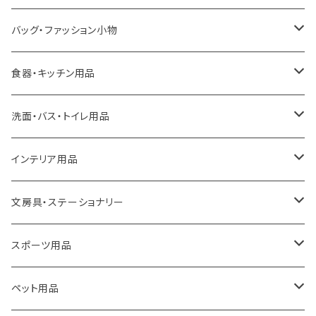
LOQI
バッグ・ファッション小物
ideaco
エコバッグ
食器・キッチン用品
a.depeche
アクセサリー
キッチンラック
洗面・バス・トイレ用品
ROOTOTE
トートバッグ
キッチンペーパーホルダー
洗面用品
インテリア用品
100percent
保冷バッグ
食器・テーブルウェア
掃除・洗濯用品
アイロン台
文房具・ステーショナリー
藤田金属
リュックサック
ゴミ箱
トイレ用品
アクセサリー収納
筆記具・ペン
スポーツ用品
TG
ショルダーバッグ
収納用品
バス用品
ウェットティッシュケース
ノート
卓球用品
ペット用品