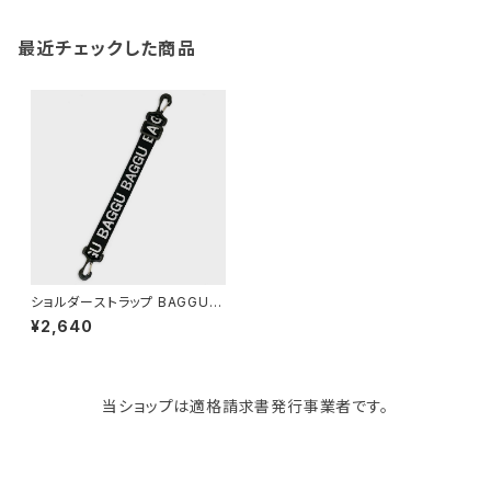
gym master
ボストンバッグ
スポンジラック
傘立て
その他
犬用グッズ
最近チェックした商品
paperblanks
スポーツバッグ
ソープディスペンサー
ガーデニング用品
猫用グッズ
Like-it
マザーズバッグ
タオルハンガー
蚊やり
その他
KIND BAG LONDON
パソコンケース
調理器具・調理小物
クッション・クッションカバー
tower
バッグアクセサリー
ディッシュラック
玄関収納
ショルダーストラップ BAGGU A
ttachable Strap バグゥ ストラ
¥2,640
ップ バグー ブラック x ホワイト
ロゴ
Kaweco
マスク・マスクケース
ブレッドケース
コスメ収納
当ショップは適格請求書発行事業者です。
Rivers
傘・レインコート
弁当箱・水筒
ゴミ箱
FABER-CASTELL
手袋・イヤーマフ・ソックス
保存容器
収納用品