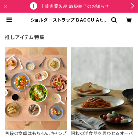
山崎実業製品 取扱終了のお知らせ
ショルダーストラップ BAGGU Atta
chable Strap バグゥ ストラップ バ
グー ブラック x ホワイトロゴ | SPO
RTUS
推しアイテム特集
普段の食卓はもちろん、キャンプ
昭和の洋食器を思わせるオーバ