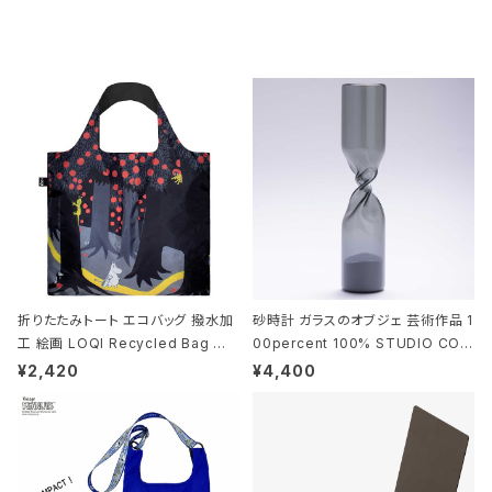
tone ストーンサンドブラック
折りたたみトート エコバッグ 撥水加
砂時計 ガラスのオブジェ 芸術作品 1
工 絵画 LOQI Recycled Bag ロ
00percent 100% STUDIO COH
ーキー 大きめ トートバッグ MOOMI
AKU Timeless 100パーセント ス
¥2,420
¥4,400
N/FOREST ムーミン/フォレスト
タジオコハク タイムレス Gray グレ
ー