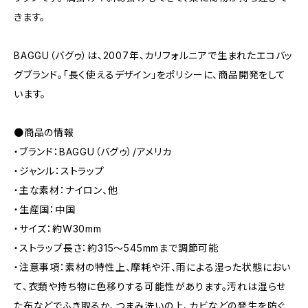
きます。
BAGGU（バグゥ）は、2007年、カリフォルニアで生まれたエコバッ
グブランド。「長く使えるデザイン」をポリシーに、商品開発をして
います。
●商品の情報
・ブランド：BAGGU（バグゥ）/アメリカ
・ジャンル：ストラップ
・主な素材：ナイロン、他
・生産国：中国
・サイズ：約W30mm
・ストラップ長さ：約315〜545mmまで調節可能
・注意事項：素材の特性上、摩耗や汗、雨による湿った状態におい
て、衣類や持ち物に色移りする可能性があります。汚れは湿らせ
た布などでふき取るか、つまみ洗いの上、カビなどの発生を防ぐ