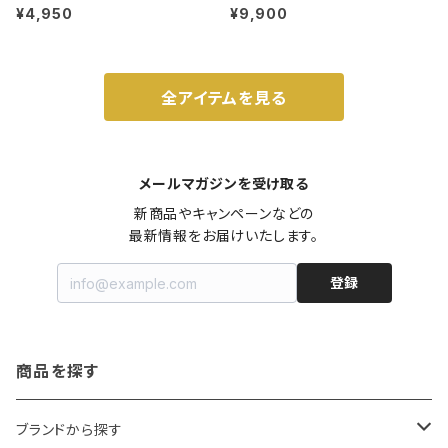
ット 3号 ブラック
m ガス火・IH対応 鉄フライパン ウォ
¥4,950
¥9,900
ルナット
全アイテムを見る
メールマガジンを受け取る
新商品やキャンペーンなどの

最新情報をお届けいたします。
登録
商品を探す
ブランドから探す