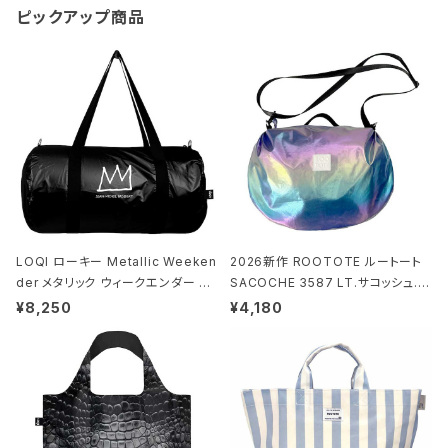
ピックアップ商品
LOQI ローキー Metallic Weeken
2026新作 ROOTOTE ルートート
der メタリック ウィークエンダー ボ
SACOCHE 3587 LT.サコッシュ.ル
ストンバッグ ショルダーバッグ JEAN
ミエ-B ショルダーバッグ グロスネイ
¥8,250
¥4,180
-MICHEL BASQUIAT/Crown Bla
ビー
ck ジャン=ミッシェル・バスキア/クラ
ウン ブラック