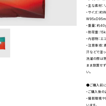
・主な素材：
・サイズ：約W
W95xD95
・重量：約40
・耐荷重：15k
・内容物：エ
・注意事項：
汗などで湿っ
洗濯の際は常
まま放置せず
い。
●ご購入前に
・ご購入後の
・撮影環境や
います。