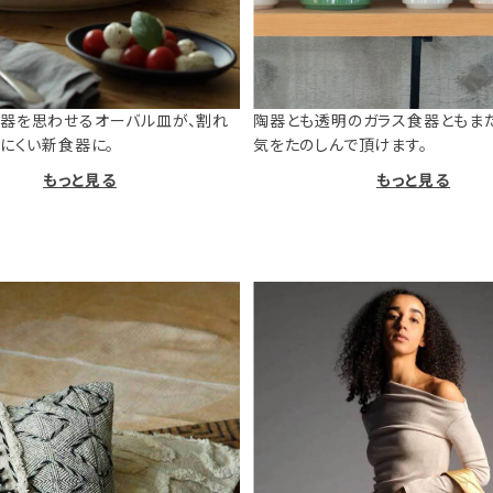
器を思わせるオーバル皿が、割れ
陶器とも透明のガラス食器ともま
けにくい新食器に。
気をたのしんで頂けます。
もっと見る
もっと見る