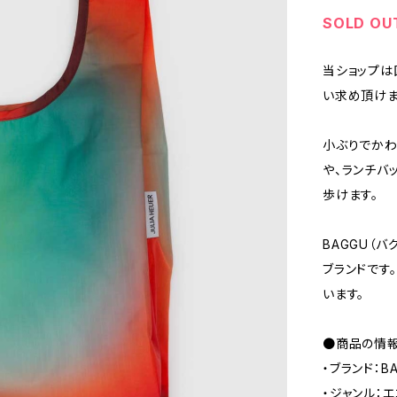
SOLD OU
当ショップは
い求め頂けま
小ぶりでかわ
や、ランチバ
歩けます。
BAGGU（バ
ブランドです
います。
●商品の情
・ブランド：B
・ジャンル：