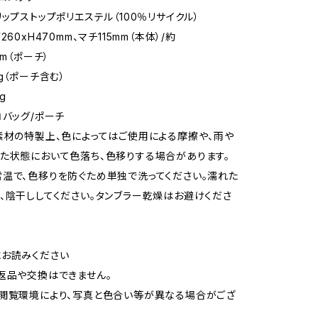
リップストップポリエステル（100％リサイクル）
260xH470mm、マチ115mm（本体）/約
mm（ポーチ）
g（ポーチ含む）
g
コバッグ/ポーチ
素材の特製上、色によってはご使用による摩擦や、雨や
た状態において色落ち、色移りする場合があります。
温で、色移りを防ぐため単独で洗ってください。濡れた
、陰干ししてください。タンブラー乾燥はお避けくださ
お読みください
返品や交換はできません。
閲覧環境により、写真と色合い等が異なる場合がござ