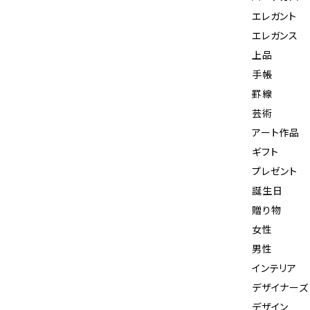
エレガント
エレガンス
上品
手帳
罫線
芸術
アート作品
ギフト
プレゼント
誕生日
贈り物
女性
男性
インテリア
デザイナーズ
デザイン